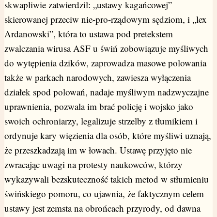
skwapliwie zatwierdził: „ustawy kagańcowej”
skierowanej przeciw nie-pro-rządowym sędziom, i „lex
Ardanowski”, która to ustawa pod pretekstem
zwalczania wirusa ASF u świń zobowiązuje myśliwych
do wytępienia dzików, zaprowadza masowe polowania
także w parkach narodowych, zawiesza wyłączenia
działek spod polowań, nadaje myśliwym nadzwyczajne
uprawnienia, pozwala im brać policję i wojsko jako
swoich ochroniarzy, legalizuje strzelby z tłumikiem i
ordynuje kary więzienia dla osób, które myśliwi uznają,
że przeszkadzają im w łowach. Ustawę przyjęto nie
zwracając uwagi na protesty naukowców, którzy
wykazywali bezskuteczność takich metod w stłumieniu
świńskiego pomoru, co ujawnia, że faktycznym celem
ustawy jest zemsta na obrońcach przyrody, od dawna