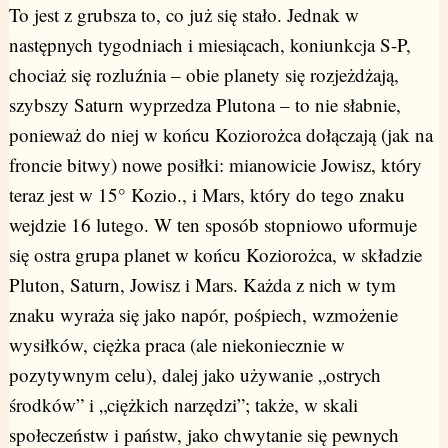
To jest z grubsza to, co już się stało. Jednak w
następnych tygodniach i miesiącach, koniunkcja S-P,
chociaż się rozluźnia – obie planety się rozjeżdżają,
szybszy Saturn wyprzedza Plutona – to nie słabnie,
ponieważ do niej w końcu Koziorożca dołączają (jak na
froncie bitwy) nowe posiłki: mianowicie Jowisz, który
teraz jest w 15° Kozio., i Mars, który do tego znaku
wejdzie 16 lutego. W ten sposób stopniowo uformuje
się ostra grupa planet w końcu Koziorożca, w składzie
Pluton, Saturn, Jowisz i Mars. Każda z nich w tym
znaku wyraża się jako napór, pośpiech, wzmożenie
wysiłków, ciężka praca (ale niekoniecznie w
pozytywnym celu), dalej jako używanie „ostrych
środków” i „ciężkich narzędzi”; także, w skali
społeczeństw i państw, jako chwytanie się pewnych