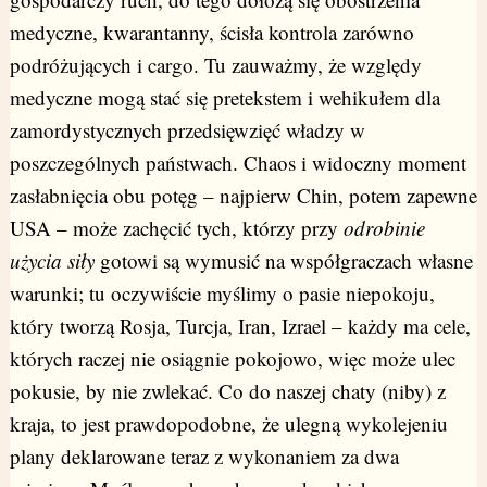
medyczne, kwarantanny, ścisła kontrola zarówno
podróżujących i cargo. Tu zauważmy, że względy
medyczne mogą stać się pretekstem i wehikułem dla
zamordystycznych przedsięwzięć władzy w
poszczególnych państwach. Chaos i widoczny moment
zasłabnięcia obu potęg – najpierw Chin, potem zapewne
USA – może zachęcić tych, którzy przy
odrobinie
użycia siły
gotowi są wymusić na współgraczach własne
warunki; tu oczywiście myślimy o pasie niepokoju,
który tworzą Rosja, Turcja, Iran, Izrael – każdy ma cele,
których raczej nie osiągnie pokojowo, więc może ulec
pokusie, by nie zwlekać. Co do naszej chaty (niby) z
kraja, to jest prawdopodobne, że ulegną wykolejeniu
plany deklarowane teraz z wykonaniem za dwa