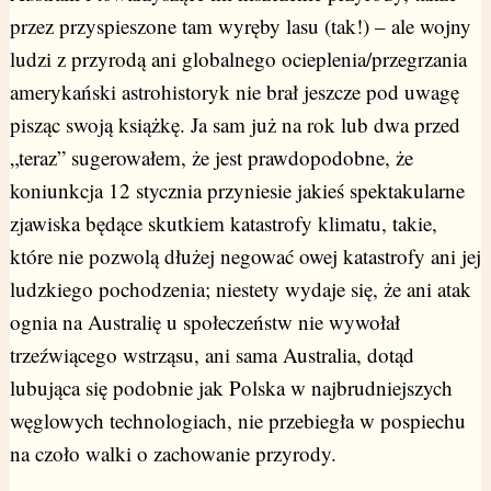
przez przyspieszone tam wyręby lasu (tak!) – ale wojny
ludzi z przyrodą ani globalnego ocieplenia/przegrzania
amerykański astrohistoryk nie brał jeszcze pod uwagę
pisząc swoją książkę. Ja sam już na rok lub dwa przed
„teraz” sugerowałem, że jest prawdopodobne, że
koniunkcja 12 stycznia przyniesie jakieś spektakularne
zjawiska będące skutkiem katastrofy klimatu, takie,
które nie pozwolą dłużej negować owej katastrofy ani jej
ludzkiego pochodzenia; niestety wydaje się, że ani atak
ognia na Australię u społeczeństw nie wywołał
trzeźwiącego wstrząsu, ani sama Australia, dotąd
lubująca się podobnie jak Polska w najbrudniejszych
węglowych technologiach, nie przebiegła w pospiechu
na czoło walki o zachowanie przyrody.