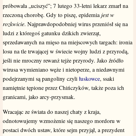
próbowała „uciszyć”; 7 lutego 33-letni lekarz zmarł na
rzeczoną chorobę. Gdy to piszę, epidemia
jest w
rozkwicie
. Najprawdopodobniej wirus przeniósł się na
ludzi z któregoś gatunku dzikich zwierząt,
sprzedawanych na mięso na miejscowych targach: ironia
losu na tle trwającej w świecie wojny ludzi z przyrodą,
jeśli nie mroczny rewanż tejże przyrody. Jako źródło
wirusa wymieniano węże i nietoperze, a niedawnymi
podejrzanymi są pangoliny czyli
łuskowce
, ssaki
namiętnie tępione przez Chińczyków, także poza ich
granicami, jako arcy-przysmak.
Wracając ze świata do naszej chaty z kraja,
odnotowujemy wzmożenie się naszego mordoru w
postaci dwóch ustaw, które sejm przyjął, a prezydent