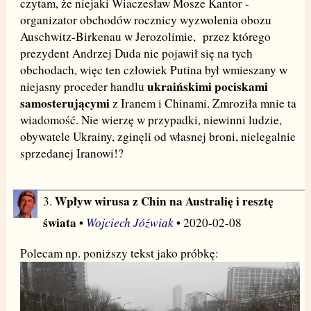
czytam, że niejaki Wiaczesław Mosze Kantor -
organizator obchodów rocznicy wyzwolenia obozu
Auschwitz-Birkenau w Jerozolimie, przez którego
prezydent Andrzej Duda nie pojawił się na tych
obchodach, więc ten człowiek Putina był wmieszany w
ukraińskimi pociskami
niejasny proceder handlu
samosterującymi
z Iranem i Chinami. Zmroziła mnie ta
wiadomość. Nie wierzę w przypadki, niewinni ludzie,
obywatele Ukrainy, zginęli od własnej broni, nielegalnie
sprzedanej Iranowi!?
Wpływ wirusa z Chin na Australię i resztę
3.
świata
Wojciech Jóźwiak
•
• 2020-02-08
Polecam np. poniższy tekst jako próbkę: