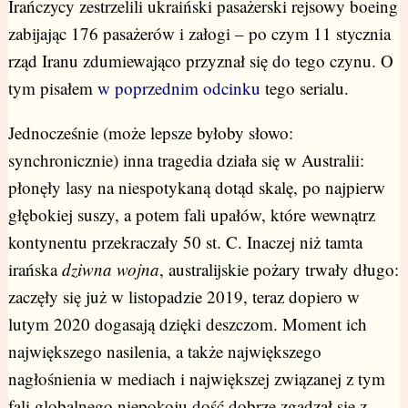
Irańczycy zestrzelili ukraiński pasażerski rejsowy boeing
zabijając 176 pasażerów i załogi – po czym 11 stycznia
rząd Iranu zdumiewająco przyznał się do tego czynu. O
tym pisałem
w poprzednim odcinku
tego serialu.
Jednocześnie (może lepsze byłoby słowo:
synchronicznie) inna tragedia działa się w Australii:
płonęły lasy na niespotykaną dotąd skalę, po najpierw
głębokiej suszy, a potem fali upałów, które wewnątrz
kontynentu przekraczały 50 st. C. Inaczej niż tamta
irańska
dziwna wojna
, australijskie pożary trwały długo:
zaczęły się już w listopadzie 2019, teraz dopiero w
lutym 2020 dogasają dzięki deszczom. Moment ich
największego nasilenia, a także największego
nagłośnienia w mediach i największej związanej z tym
fali globalnego niepokoju dość dobrze zgadzał się z