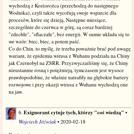
wychodzą z Koziorożca (przechodzą do następnego
Wodnika), czyli także wycofują swoje wsparcie dla
procesów, które się dzieją. Następne miesiące,
szczególnie do czerwca w górę, są coraz bardziej
"zdechłe", "sflaczałe", bez energii. W sumie układa się to
we wzór: biec, biec, a potem paść.
Co do Chin, to myślę, że trzeba poważnie brać pod uwagę
wariant, że epidemia wirusa z Wuhanu podziała na Chiny
jak Czernobyl na ZSRR. Przyzwyczailiśmy się, że Chiny
nieustannie rosną i potężnieją, tymczasem jest wysoce
prawdopodobne, że właśnie natrafiły na głębokie bariery
rozwojowe i przy okazji wirusa z Wuhanu wychodzą one
na jaw.
Exignorant cytuje tych, którzy "coś wiedzą"
6.
•
Wojciech Jóźwiak
• 2020-02-18