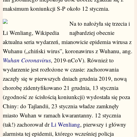
maksimum koniunkcji S-P około 12 stycznia.
Na to nałożyła się trzecia i
Li Wenliang, Wikipedia
najbardziej obecnie
aktualna seria wydarzeń, mianowicie epidemia wirusa z
Wuhanu („chiński wirus”, koronawirus z Wuhanu, ang.
Wuhan Coronavirus
, 2019-nCoV). Również to
wydarzenie jest rozłożone w czasie: zachorowania
zaczęły się w pierwszych dniach grudnia 2019, nową
chorobę zidentyfikowano 21 grudnia, 13 stycznia
(zgodność ze ścisłością koniunkcji) wydostała się poza
Chiny: do Tajlandii, 23 stycznia władze zamknęły
miasto Wuhan w ramach kwarantanny. 12 stycznia
(tak!) zachorował dr
Li Wenliang
, pierwszy i główny
alarmista tej epidemii, którego wcześniej policja