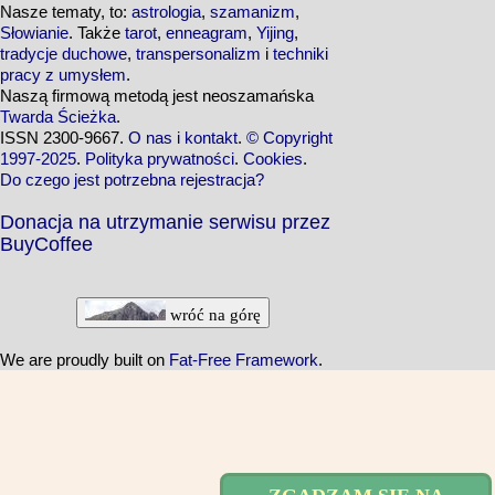
Nasze tematy, to:
astrologia
,
szamanizm
,
Słowianie
. Także
tarot
,
enneagram
,
Yijing
,
tradycje duchowe
,
transpersonalizm
i
techniki
pracy z umysłem
.
Naszą firmową metodą jest neoszamańska
Twarda Ścieżka
.
ISSN 2300-9667.
O nas i kontakt
.
© Copyright
1997-2025
.
Polityka prywatności
.
Cookies
.
Do czego jest potrzebna rejestracja?
Donacja na utrzymanie serwisu przez
BuyCoffee
wróć na górę
We are proudly built on
Fat-Free Framework
.