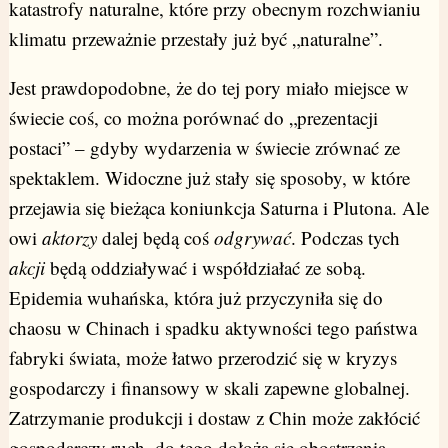
katastrofy naturalne, które przy obecnym rozchwianiu
klimatu przeważnie przestały już być „naturalne”.
Jest prawdopodobne, że do tej pory miało miejsce w
świecie coś, co można porównać do „prezentacji
postaci” – gdyby wydarzenia w świecie zrównać ze
spektaklem. Widoczne już stały się sposoby, w które
przejawia się bieżąca koniunkcja Saturna i Plutona. Ale
owi
aktorzy
dalej będą coś
odgrywać
. Podczas tych
akcji
będą oddziaływać i współdziałać ze sobą.
Epidemia wuhańska, która już przyczyniła się do
chaosu w Chinach i spadku aktywności tego państwa
fabryki świata, może łatwo przerodzić się w kryzys
gospodarczy i finansowy w skali zapewne globalnej.
Zatrzymanie produkcji i dostaw z Chin może zakłócić
gospodarczy ruch, do tego dołożą się obostrzenia