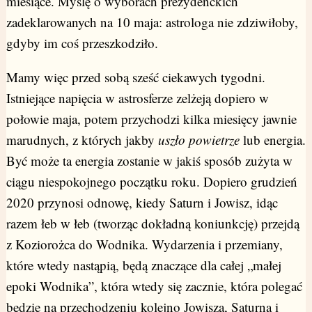
miesiące. Myślę o wyborach prezydenckich
zadeklarowanych na 10 maja: astrologa nie zdziwiłoby,
gdyby im coś przeszkodziło.
Mamy więc przed sobą sześć ciekawych tygodni.
Istniejące napięcia w astrosferze zelżeją dopiero w
połowie maja, potem przychodzi kilka miesięcy jawnie
marudnych, z których jakby
uszło powietrze
lub energia.
Być może ta energia zostanie w jakiś sposób zużyta w
ciągu niespokojnego początku roku. Dopiero grudzień
2020 przynosi odnowę, kiedy Saturn i Jowisz, idąc
razem łeb w łeb (tworząc dokładną koniunkcję) przejdą
z Koziorożca do Wodnika. Wydarzenia i przemiany,
które wtedy nastąpią, będą znaczące dla całej „małej
epoki Wodnika”, która wtedy się zacznie, która polegać
będzie na przechodzeniu kolejno Jowisza, Saturna i