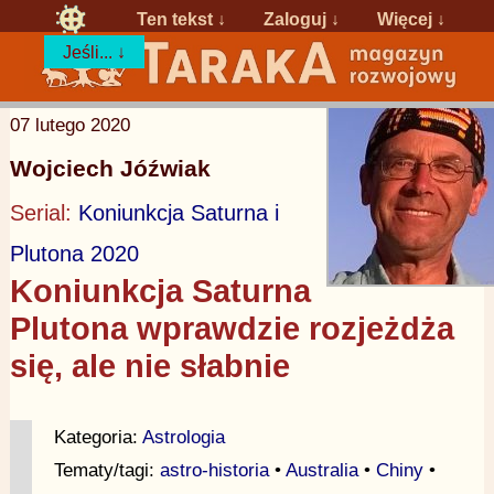
Ten tekst ↓
Zaloguj
↓
Więcej ↓
Jeśli... ↓
07 lutego 2020
Wojciech Jóźwiak
Serial:
Koniunkcja Saturna i
Plutona 2020
Koniunkcja Saturna
Plutona wprawdzie rozjeżdża
się, ale nie słabnie
Kategoria:
Astrologia
Tematy/tagi:
astro-historia
•
Australia
•
Chiny
•