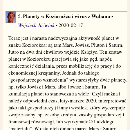
Planety w Koziorożcu i wirus z Wuhanu
5.
•
Wojciech Jóźwiak
• 2020-02-17
Teraz jest i narasta nadzwyczajna aktywność planet w
znaku Koziorożca: są tam Mars, Jowisz, Pluton i Saturn.
Jutro na dwa dni chwilowo wejdzie Księżyc. Ten zestaw
planet w Koziorożcu przejawia się jako pęd, napór,
konieczność działania, przez mobilizację do pracy i do
ekonomicznej krzątaniny. Jednak do takiego
"gospodarczego wzmożenia" wystarczyłyby dwie planety,
np. tylko Jowisz i Mars, albo Jowisz i Saturn. Ta
kumulacja planet to stanowcza za wiele! Czyli można i
należy odpowiedni czas, luty-marzec 2020, interpretować
jako taki gospodarczy (i inny) wysiłek, który wyczerpuje
swoje zasoby, np. zasoby kredytu, zasoby gospodarczej i
finansowej równowagi, lub wytrzymałość ludzkiego
"materiału". W ostatnich dniach marca Mars i Saturn