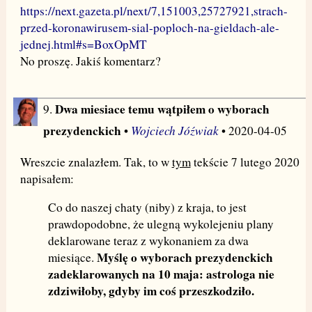
https://next.gazeta.pl/next/7,151003,25727921,strach-
przed-koronawirusem-sial-poploch-na-gieldach-ale-
jednej.html#s=BoxOpMT
No proszę. Jakiś komentarz?
Dwa miesiace temu wątpiłem o wyborach
9.
prezydenckich
Wojciech Jóźwiak
•
• 2020-04-05
Wreszcie znalazłem. Tak, to w
tym
tekście 7 lutego 2020
napisałem:
Co do naszej chaty (niby) z kraja, to jest
prawdopodobne, że ulegną wykolejeniu plany
deklarowane teraz z wykonaniem za dwa
Myślę o wyborach prezydenckich
miesiące.
zadeklarowanych na 10 maja: astrologa nie
zdziwiłoby, gdyby im coś przeszkodziło.