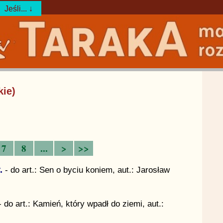
Jeśli... ↓
kie)
7
8
...
>
>>
.
- do art.: Sen o byciu koniem, aut.: Jarosław
 do art.: Kamień, który wpadł do ziemi, aut.: