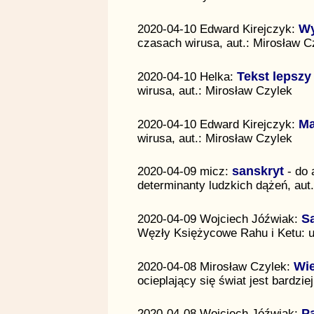
2020-04-10 Edward Kirejczyk:
Wy
czasach wirusa, aut.: Mirosław C
2020-04-10 Helka:
Tekst lepszy 
wirusa, aut.: Mirosław Czylek
2020-04-10 Edward Kirejczyk:
Ma
wirusa, aut.: Mirosław Czylek
2020-04-09 micz:
sanskryt
- do 
determinanty ludzkich dążeń, aut
2020-04-09 Wojciech Jóźwiak:
S
Węzły Księżycowe Rahu i Ketu: uk
2020-04-08 Mirosław Czylek:
Wie
ocieplający się świat jest bardzi
2020-04-08 Wojciech Jóźwiak:
P