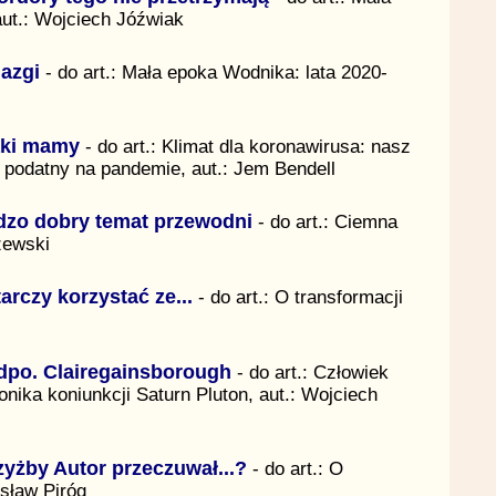
aut.: Wojciech Jóźwiak
iazgi
- do art.: Mała epoka Wodnika: lata 2020-
aki mamy
- do art.: Klimat dla koronawirusa: nasz
ej podatny na pandemie, aut.: Jem Bendell
dzo dobry temat przewodni
- do art.: Ciemna
zewski
arczy korzystać ze...
- do art.: O transformacji
dpo. Clairegainsborough
- do art.: Człowiek
ronika koniunkcji Saturn Pluton, aut.: Wojciech
yżby Autor przeczuwał...?
- do art.: O
osław Piróg