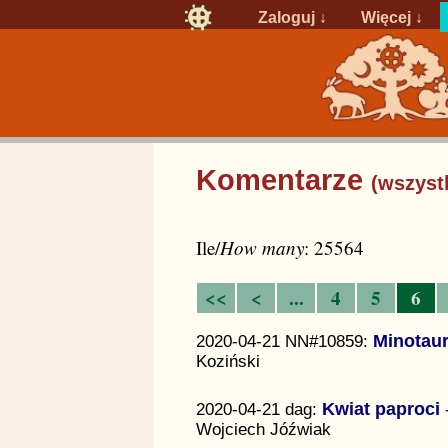
Zaloguj
↓
Więcej ↓
Komentarze
(wszyst
Ile/
How many
: 25564
<<
<
...
4
5
6
2020-04-21 NN#10859:
Minotaur
Koziński
2020-04-21 dag:
Kwiat paproci
-
Wojciech Jóźwiak