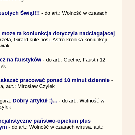
sołych Świąt!!!
- do art.: Wolność w czasach
 moze ta koniunkcja dotyczyla nadciagajacej
rzela, Girard kule nosi. Astro-kronika koniunkcji
źwiak
cz na faustyków
- do art.: Goethe, Faust i 12
iak
zakazać pracować ponad 10 minut dziennie
-
a, aut.: Mirosław Czylek
gara:
Dobry artykuł :)...
- do art.: Wolność w
zylek
ocjalistyczne państwo-opiekun plus
nym
- do art.: Wolność w czasach wirusa, aut.: