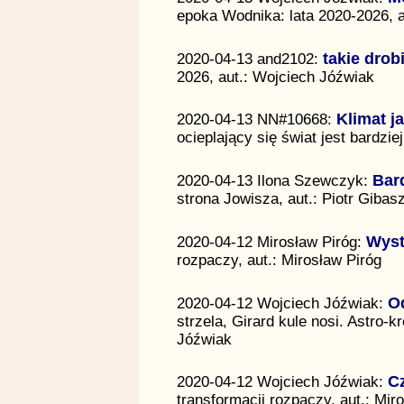
epoka Wodnika: lata 2020-2026, 
2020-04-13 and2102:
takie drob
2026, aut.: Wojciech Jóźwiak
2020-04-13 NN#10668:
Klimat j
ocieplający się świat jest bardzi
2020-04-13 Ilona Szewczyk:
Bar
strona Jowisza, aut.: Piotr Gibas
2020-04-12 Mirosław Piróg:
Wyst
rozpaczy, aut.: Mirosław Piróg
2020-04-12 Wojciech Jóźwiak:
O
strzela, Girard kule nosi. Astro-k
Jóźwiak
2020-04-12 Wojciech Jóźwiak:
Cz
transformacji rozpaczy, aut.: Mir