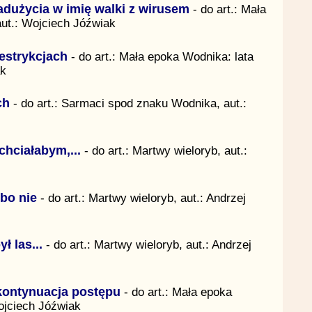
adużycia w imię walki z wirusem
- do art.: Mała
aut.: Wojciech Jóźwiak
estrykcjach
- do art.: Mała epoka Wodnika: lata
ak
ch
- do art.: Sarmaci spod znaku Wodnika, aut.:
chciałabym,...
- do art.: Martwy wieloryb, aut.:
bo nie
- do art.: Martwy wieloryb, aut.: Andrzej
ł las...
- do art.: Martwy wieloryb, aut.: Andrzej
kontynuacja postępu
- do art.: Mała epoka
ojciech Jóźwiak