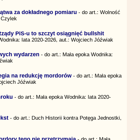
lątwa za dokładnego pomiaru
- do art.: Wolność
 Czylek
ządy PiS-u to szczyt osiągnięć bullshit
Wodnika: lata 2020-2026, aut.: Wojciech Jóźwiak
iwych wydarzen
- do art.: Mała epoka Wodnika:
óźwiak
egia na redukcję mordorów
- do art.: Mała epoka
ojciech Jóźwiak
mroku
- do art.: Mała epoka Wodnika: lata 2020-
kst
- do art.: Duch Historii kontra Potęga Jednostki,
rdory tego nie przetrzymają
- do art.: Mała