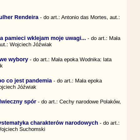
ulher Rendeira
- do art.: Antonio das Mortes, aut.:
a pamieci wklejam moje uwagi...
- do art.: Mała
aut.: Wojciech Jóźwiak
owe wybory
- do art.: Mała epoka Wodnika: lata
ak
po co jest pandemia
- do art.: Mała epoka
ojciech Jóźwiak
wieczny spór
- do art.: Cechy narodowe Polaków,
ystematyka charakterów narodowych
- do art.:
Wojciech Suchomski