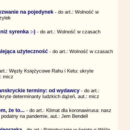
zwanie na pojedynek
- do art.: Wolność w
zylek
niż syrenka :-)
- do art.: Wolność w czasach
lejąca użyteczność
- do art.: Wolność w czasach
art.: Węzły Księżycowe Rahu i Ketu: ukryte
.: micz
anskryckie terminy: od wydawcy
- do art.:
ryte determinanty ludzkich dążeń, aut.: micz
m, że to...
- do art.: Klimat dla koronawirusa: nasz
ej podatny na pandemie, aut.: Jem Bendell
aleorzeka
- do art.: Patriotycznie w święto o Wiśle,