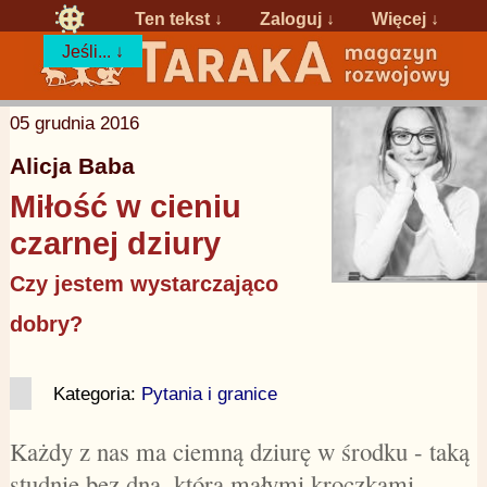
Ten tekst ↓
Zaloguj
↓
Więcej ↓
Jeśli... ↓
05 grudnia 2016
Alicja Baba
Miłość w cieniu
czarnej dziury
Czy jestem wystarczająco
dobry?
Kategoria:
Pytania i granice
Każdy z nas ma ciemną dziurę w środku - taką
studnię bez dna, która małymi kroczkami