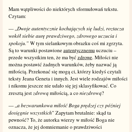
Mam wątpliwości do niektórych sformułowań tekstu.
Czytam:
Dwoje autentycznie kochających się ludzi, roztacza
— „
wokół siebie aurę prawdziwego, zdrowego uczucia i
spokoju.”
W tym sielankowym obrazku coś mi zgrzyta.
Są to warunki postawione
autentycznemu
uczuciu –
przede wszystkim ten, że ma być
zdrowe
. Miłości nie
można postawić żadnych warunków, żeby nazwać ją
miłością. Przekonać się mogą ci, którzy kiedyś czytali
teksty Jeana Geneta i innych. Jest wiele rodzajów miłości
i nikomu jeszcze nie udało się jej sklasyfikować. Co
zdrową
niezdrową
zresztą jest
miłością, a co
?
a bezwarunkowa miłość Boga prędzej czy później
— „
dosięgnie wszystkich
” Zapytam brutalnie: skąd ta
pewność? To, że autorka wierzy w miłość Boga nie
oznacza, że jej domniemanie o prawdziwości