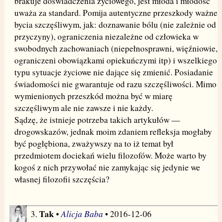
brakuje doświadczenia życiowego, jest młoda i młodość
uważa za standard. Pomija autentyczne przeszkody ważne
bycia szczęśliwym, jak: doznawanie bólu (nie zależnie od
przyczyny), ograniczenia niezależne od człowieka w
swobodnych zachowaniach (niepełnosprawni, więźniowie,
ograniczeni obowiązkami opiekuńczymi itp) i wszelkiego
typu sytuacje życiowe nie dające się zmienić. Posiadanie
świadomości nie gwarantuje od razu szczęśliwości. Mimo
wymienionych przeszkód można być w miarę
szczęśliwym ale nie zawsze i nie każdy.
Sądzę, że istnieje potrzeba takich artykułów —
drogowskazów, jednak moim zdaniem refleksja mogłaby
być pogłębiona, zważywszy na to iż temat był
przedmiotem dociekań wielu filozofów. Może warto by
kogoś z nich przywołać nie zamykając się jedynie we
własnej filozofii szczęścia?
Tak
Alicja Baba
3.
•
• 2016-12-06