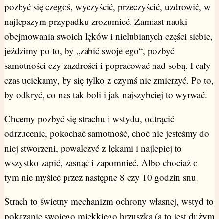
pozbyć się czegoś, wyczyścić, przeczyścić, uzdrowić, w
najlepszym przypadku zrozumieć. Zamiast nauki
obejmowania swoich lęków i nielubianych części siebie,
jeździmy po to, by „zabić swoje ego“, pozbyć
samotności czy zazdrości i popracować nad sobą. I cały
czas uciekamy, by się tylko z czymś nie zmierzyć. Po to,
by odkryć, co nas tak boli i jak najszybciej to wyrwać.
Chcemy pozbyć się strachu i wstydu, odtrącić
odrzucenie, pokochać samotność, choć nie jesteśmy do
niej stworzeni, powalczyć z lękami i najlepiej to
wszystko zapić, zasnąć i zapomnieć. Albo chociaż o
tym nie myśleć przez następne 8 czy 10 godzin snu.
Strach to świetny mechanizm ochrony własnej, wstyd to
pokazanie swojego miękkiego brzuszka (a to jest dużym