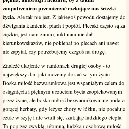
zaopatrzeniem przemierzać czekające nas ścieżki
życia.
Ale tak nie jest. Z jakiegoś powodu dostajemy do
dźwigania kamienie, piach i popiół. Plecaki często są za
ciężkie, jest nam zimno, nikt nam nie dał
kierunkowskazów, nie poklepał po plecach ani nawet
nie zapytał, czy potrzebujemy czegoś na drogę.
Znaleźć ukojenie w ramionach drugiej osoby - to
największy dar, jaki możemy dostać w tym życiu.
Boska miłość bezwarunkowa jest wspaniałym celem do
osiągnięcia i pięknym uczuciem bycia zaopiekowanym
przez życie, ale boska miłość bezwarunkowa nie poda ci
gorącej herbaty, gdy leżysz chory w łóżku, nie pocałuje
czule w szyję i nie wtuli się, szukając ludzkiego ciepła.
To poprzez zwykłą, ułomną, ludzką i osobową miłość