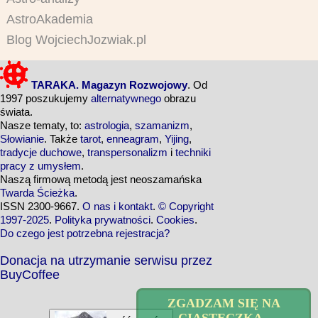
AstroAkademia
Blog WojciechJozwiak.pl
TARAKA. Magazyn Rozwojowy
. Od
1997 poszukujemy
alternatywnego
obrazu
świata.
Nasze tematy, to:
astrologia
,
szamanizm
,
Słowianie
. Także
tarot
,
enneagram
,
Yijing
,
tradycje duchowe
,
transpersonalizm
i
techniki
pracy z umysłem
.
Naszą firmową metodą jest neoszamańska
Twarda Ścieżka
.
ISSN 2300-9667.
O nas i kontakt
.
© Copyright
1997-2025
.
Polityka prywatności
.
Cookies
.
Do czego jest potrzebna rejestracja?
Donacja na utrzymanie serwisu przez
BuyCoffee
ZGADZAM SIĘ NA