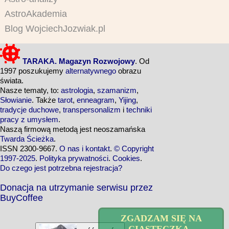
AstroAkademia
Blog WojciechJozwiak.pl
TARAKA. Magazyn Rozwojowy
. Od
1997 poszukujemy
alternatywnego
obrazu
świata.
Nasze tematy, to:
astrologia
,
szamanizm
,
Słowianie
. Także
tarot
,
enneagram
,
Yijing
,
tradycje duchowe
,
transpersonalizm
i
techniki
pracy z umysłem
.
Naszą firmową metodą jest neoszamańska
Twarda Ścieżka
.
ISSN 2300-9667.
O nas i kontakt
.
© Copyright
1997-2025
.
Polityka prywatności
.
Cookies
.
Do czego jest potrzebna rejestracja?
Donacja na utrzymanie serwisu przez
BuyCoffee
ZGADZAM SIĘ NA