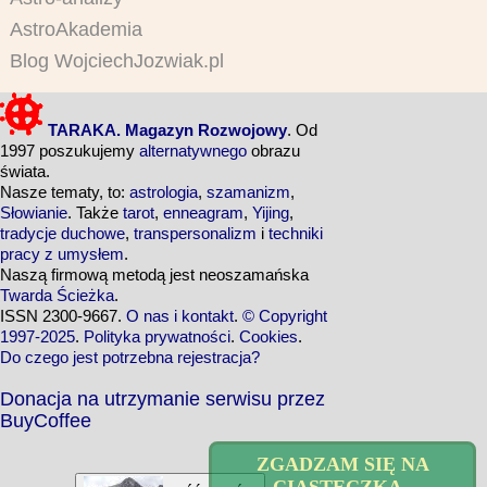
AstroAkademia
Blog WojciechJozwiak.pl
TARAKA. Magazyn Rozwojowy
. Od
1997 poszukujemy
alternatywnego
obrazu
świata.
Nasze tematy, to:
astrologia
,
szamanizm
,
Słowianie
. Także
tarot
,
enneagram
,
Yijing
,
tradycje duchowe
,
transpersonalizm
i
techniki
pracy z umysłem
.
Naszą firmową metodą jest neoszamańska
Twarda Ścieżka
.
ISSN 2300-9667.
O nas i kontakt
.
© Copyright
1997-2025
.
Polityka prywatności
.
Cookies
.
Do czego jest potrzebna rejestracja?
Donacja na utrzymanie serwisu przez
BuyCoffee
ZGADZAM SIĘ NA