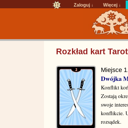
Zaloguj
↓
Więcej ↓
Rozkład kart Taro
Miejsce 1
Dwójka M
Konflikt ko
Zostają okr
swoje interes
konflikcie. 
rozsądek.