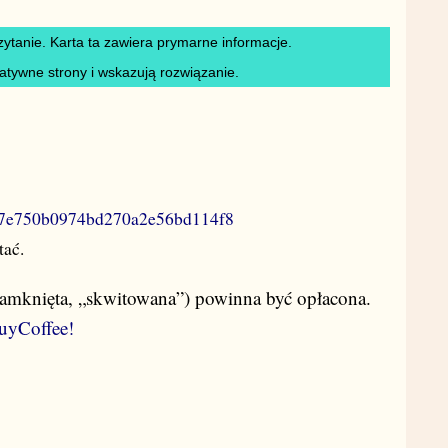
ytanie. Karta ta zawiera prymarne informacje.
gatywne strony i wskazują rozwiązanie.
7fa7e750b0974bd270a2e56bd114f8
tać.
zamknięta, „skwitowana”) powinna być opłacona.
uyCoffee!