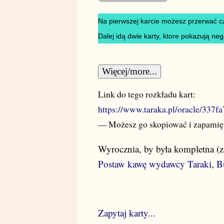
Na pierwszej karcie możesz przerwać cz
Dalej idą dwie karty, ktore pokazują ne
Więcej/more...
Link do tego rozkładu kart:
https://www.taraka.pl/oracle/33
— Możesz go skopiować i zapamię
Wyrocznia, by była kompletna (
Postaw kawę wydawcy Taraki, B
Zapytaj karty...