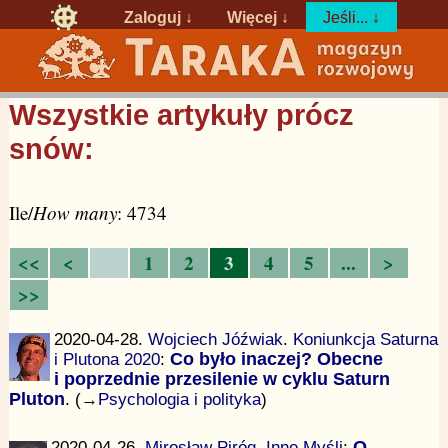
Zaloguj
↓
Więcej ↓
Jeśli... ↓
Wszystkie artykuły prócz
snów:
Ile/
How many
: 4734
<<
<
1
2
3
4
5
...
>
>>
2020-04-28.
Wojciech Jóźwiak
.
Koniunkcja Saturna
i Plutona 2020
:
Co było inaczej? Obecne
i poprzednie przesilenie w cyklu Saturn
Pluton
. (→
Psychologia i polityka
)
2020-04-26.
Mirosław Piróg
.
Inne Myśli
:
O