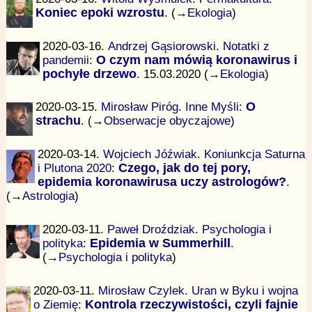
Koniec epoki wzrostu
. (→
Ekologia
)
2020-03-16.
Andrzej Gąsiorowski
.
Notatki z
pandemii
:
O czym nam mówią koronawirus i
pochyłe drzewo
. 15.03.2020 (→
Ekologia
)
2020-03-15.
Mirosław Piróg
.
Inne Myśli
:
O
strachu
. (→
Obserwacje obyczajowe
)
2020-03-14.
Wojciech Jóźwiak
.
Koniunkcja Saturna
i Plutona 2020
:
Czego, jak do tej pory,
epidemia koronawirusa uczy astrologów?
.
(→
Astrologia
)
2020-03-11.
Paweł Droździak
.
Psychologia i
polityka
:
Epidemia w Summerhill
.
(→
Psychologia i polityka
)
2020-03-11.
Mirosław Czylek
.
Uran w Byku i wojna
o Ziemię
:
Kontrola rzeczywistości, czyli fajnie