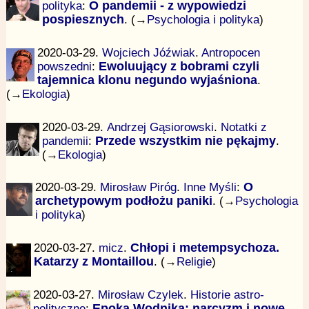
polityka
:
O pandemii - z wypowiedzi
pospiesznych
. (→
Psychologia i polityka
)
2020-03-29.
Wojciech Jóźwiak
.
Antropocen
powszedni
:
Ewoluujący z bobrami czyli
tajemnica klonu negundo wyjaśniona
.
(→
Ekologia
)
2020-03-29.
Andrzej Gąsiorowski
.
Notatki z
pandemii
:
Przede wszystkim nie pękajmy
.
(→
Ekologia
)
2020-03-29.
Mirosław Piróg
.
Inne Myśli
:
O
archetypowym podłożu paniki
. (→
Psychologia
i polityka
)
2020-03-27.
micz
.
Chłopi i metempsychoza.
Katarzy z Montaillou
. (→
Religie
)
2020-03-27.
Mirosław Czylek
.
Historie astro-
polityczne
:
Epoka Wodnika: narcyzm i nowe