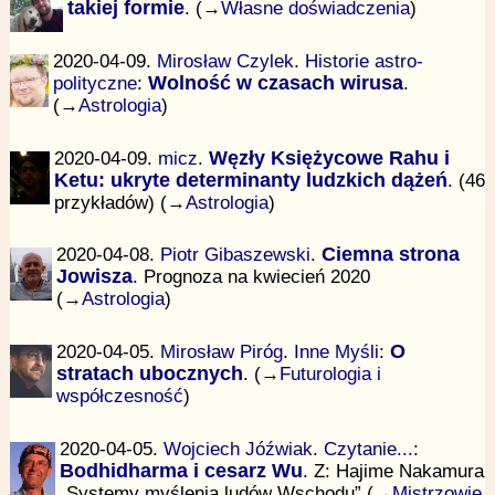
takiej formie
. (→
Własne doświadczenia
)
2020-04-09.
Mirosław Czylek
.
Historie astro-
polityczne
:
Wolność w czasach wirusa
.
(→
Astrologia
)
2020-04-09.
micz
.
Węzły Księżycowe Rahu i
Ketu: ukryte determinanty ludzkich dążeń
. (46
przykładów) (→
Astrologia
)
2020-04-08.
Piotr Gibaszewski
.
Ciemna strona
Jowisza
. Prognoza na kwiecień 2020
(→
Astrologia
)
2020-04-05.
Mirosław Piróg
.
Inne Myśli
:
O
stratach ubocznych
. (→
Futurologia i
współczesność
)
2020-04-05.
Wojciech Jóźwiak
.
Czytanie...
:
Bodhidharma i cesarz Wu
. Z: Hajime Nakamura
„Systemy myślenia ludów Wschodu” (→
Mistrzowie