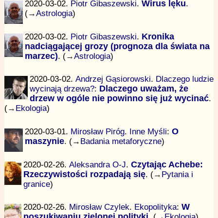
2020-03-02.
Piotr Gibaszewski
.
Wirus lęku
.
(→
Astrologia
)
2020-03-02.
Piotr Gibaszewski
.
Kronika
nadciągającej grozy (prognoza dla świata na
marzec)
. (→
Astrologia
)
2020-03-02.
Andrzej Gąsiorowski
.
Dlaczego ludzie
wycinają drzewa?
:
Dlaczego uważam, że
drzew w ogóle nie powinno się już wycinać
.
(→
Ekologia
)
2020-03-01.
Mirosław Piróg
.
Inne Myśli
:
O
maszynie
. (→
Badania metaforyczne
)
2020-02-26.
Aleksandra O-J
.
Czytając Achebe:
Rzeczywistości rozpadają się
. (→
Pytania i
granice
)
2020-02-26.
Mirosław Czylek
.
Ekopolityka
:
W
poszukiwaniu zielonej polityki
. (→
Ekologia
)