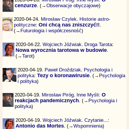
cenzurze
. (→
Obserwacje obyczajowe
)
2020-04-24.
Mirosław Czylek
.
Historie astro-
polityczne
:
Oni chcą nas zniszczyć!!
.
(→
Futurologia i współczesność
)
2020-04-22.
Wojciech Jóźwiak
.
Droga Tarota
:
Nowa wyrocznia tarotowa w budowie
.
(→
Tarot
)
2020-04-19.
Paweł Droździak
.
Psychologia i
polityka
:
Tezy o koronawirusie
. (→
Psychologia
i polityka
)
2020-04-19.
Mirosław Piróg
.
Inne Myśli
:
O
reakcjach pandemicznych
. (→
Psychologia i
polityka
)
2020-04-19.
Wojciech Jóźwiak
.
Czytanie...
:
Antonio das Mortes
. (→
Wspomnienia
)