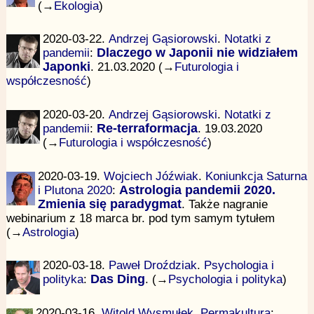
(→
Ekologia
)
2020-03-22.
Andrzej Gąsiorowski
.
Notatki z
pandemii
:
Dlaczego w Japonii nie widziałem
Japonki
. 21.03.2020 (→
Futurologia i
współczesność
)
2020-03-20.
Andrzej Gąsiorowski
.
Notatki z
pandemii
:
Re-terraformacja
. 19.03.2020
(→
Futurologia i współczesność
)
2020-03-19.
Wojciech Jóźwiak
.
Koniunkcja Saturna
i Plutona 2020
:
Astrologia pandemii 2020.
Zmienia się paradygmat
. Także nagranie
webinarium z 18 marca br. pod tym samym tytułem
(→
Astrologia
)
2020-03-18.
Paweł Droździak
.
Psychologia i
polityka
:
Das Ding
. (→
Psychologia i polityka
)
2020-03-16.
Witold Wysmułek
.
Permakultura
: