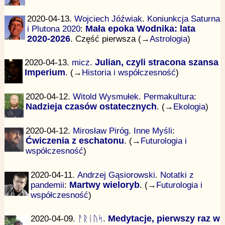
2020-04-13.
Wojciech Jóźwiak
.
Koniunkcja Saturna
i Plutona 2020
:
Mała epoka Wodnika: lata
2020-2026
. Część pierwsza (→
Astrologia
)
2020-04-13.
micz
.
Julian, czyli stracona szansa
Imperium
. (→
Historia i współczesność
)
2020-04-12.
Witold Wysmułek
.
Permakultura
:
Nadzieja czasów ostatecznych
. (→
Ekologia
)
2020-04-12.
Mirosław Piróg
.
Inne Myśli
:
Ćwiczenia z eschatonu
. (→
Futurologia i
współczesność
)
2020-04-11.
Andrzej Gąsiorowski
.
Notatki z
pandemii
:
Martwy wieloryb
. (→
Futurologia i
współczesność
)
2020-04-09.
ᚨᚱᛁᚢᛋ
.
Medytacje, pierwszy raz w