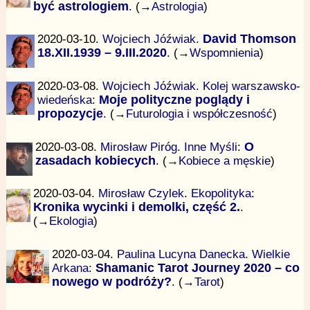
być astrologiem
. (→
Astrologia
)
2020-03-10.
Wojciech Jóźwiak
.
David Thomson
18.XII.1939 – 9.III.2020
. (→
Wspomnienia
)
2020-03-08.
Wojciech Jóźwiak
.
Kolej warszawsko-
wiedeńska
:
Moje polityczne poglądy i
propozycje
. (→
Futurologia i współczesność
)
2020-03-08.
Mirosław Piróg
.
Inne Myśli
:
O
zasadach kobiecych
. (→
Kobiece a męskie
)
2020-03-04.
Mirosław Czylek
.
Ekopolityka
:
Kronika wycinki i demolki, część 2.
.
(→
Ekologia
)
2020-03-04.
Paulina Lucyna Danecka
.
Wielkie
Arkana
:
Shamanic Tarot Journey 2020 – co
nowego w podróży?
. (→
Tarot
)