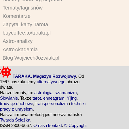
Tematy/tagi snów
Komentarze
Zapytaj karty Tarota
buycoffee.to/tarakapl
Astro-analizy
AstroAkademia
Blog WojciechJozwiak.pl
TARAKA. Magazyn Rozwojowy
. Od
1997 poszukujemy
alternatywnego
obrazu
świata.
Nasze tematy, to:
astrologia
,
szamanizm
,
Słowianie
. Także
tarot
,
enneagram
,
Yijing
,
tradycje duchowe
,
transpersonalizm
i
techniki
pracy z umysłem
.
Naszą firmową metodą jest neoszamańska
Twarda Ścieżka
.
ISSN 2300-9667.
O nas i kontakt
.
© Copyright