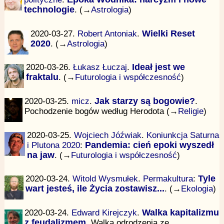
technologie
. (→
Astrologia
)
2020-03-27.
Robert Antoniak
.
Wielki Reset
2020
. (→
Astrologia
)
2020-03-26.
Łukasz Łuczaj
.
Ideał jest we
fraktalu
. (→
Futurologia i współczesność
)
2020-03-25.
micz
.
Jak starzy są bogowie?
.
Pochodzenie bogów według Herodota (→
Religie
)
2020-03-25.
Wojciech Jóźwiak
.
Koniunkcja Saturna
i Plutona 2020
:
Pandemia: cień epoki wyszedł
na jaw
. (→
Futurologia i współczesność
)
2020-03-24.
Witold Wysmułek
.
Permakultura
:
Tyle
wart jesteś, ile Życia zostawisz...
. (→
Ekologia
)
2020-03-24.
Edward Kirejczyk
.
Walka kapitalizmu
z feudalizmem
. Walka odrodzenia ze