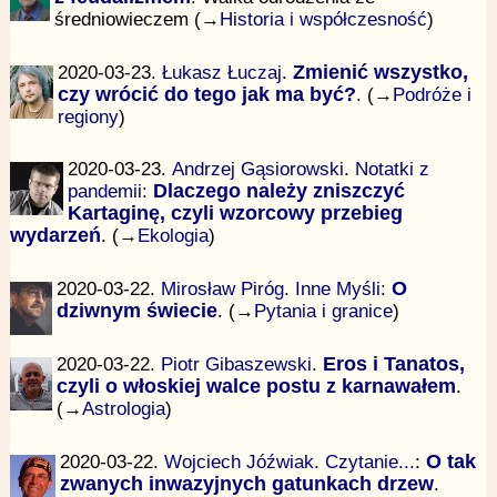
średniowieczem (→
Historia i współczesność
)
2020-03-23.
Łukasz Łuczaj
.
Zmienić wszystko,
czy wrócić do tego jak ma być?
. (→
Podróże i
regiony
)
2020-03-23.
Andrzej Gąsiorowski
.
Notatki z
pandemii
:
Dlaczego należy zniszczyć
Kartaginę, czyli wzorcowy przebieg
wydarzeń
. (→
Ekologia
)
2020-03-22.
Mirosław Piróg
.
Inne Myśli
:
O
dziwnym świecie
. (→
Pytania i granice
)
2020-03-22.
Piotr Gibaszewski
.
Eros i Tanatos,
czyli o włoskiej walce postu z karnawałem
.
(→
Astrologia
)
2020-03-22.
Wojciech Jóźwiak
.
Czytanie...
:
O tak
zwanych inwazyjnych gatunkach drzew
.