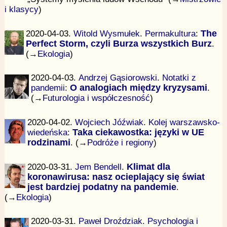
i klasycy
)
2020-04-03.
Witold Wysmułek
.
Permakultura
:
The
Perfect Storm, czyli Burza wszystkich Burz
.
(→
Ekologia
)
2020-04-03.
Andrzej Gąsiorowski
.
Notatki z
pandemii
:
O analogiach między kryzysami
.
(→
Futurologia i współczesność
)
2020-04-02.
Wojciech Jóźwiak
.
Kolej warszawsko-
wiedeńska
:
Taka ciekawostka: języki w UE
rodzinami
. (→
Podróże i regiony
)
2020-03-31.
Jem Bendell
.
Klimat dla
koronawirusa: nasz ocieplający się świat
jest bardziej podatny na pandemie
.
(→
Ekologia
)
2020-03-31.
Paweł Droździak
.
Psychologia i