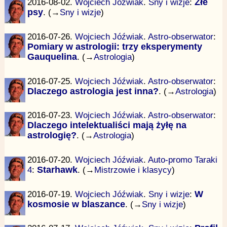
2016-08-02.
Wojciech Jóźwiak
.
Sny i wizje
:
Złe
psy
. (→
Sny i wizje
)
2016-07-26.
Wojciech Jóźwiak
.
Astro-obserwator
:
Pomiary w astrologii: trzy eksperymenty
Gauquelina
. (→
Astrologia
)
2016-07-25.
Wojciech Jóźwiak
.
Astro-obserwator
:
Dlaczego astrologia jest inna?
. (→
Astrologia
)
2016-07-23.
Wojciech Jóźwiak
.
Astro-obserwator
:
Dlaczego intelektualiści mają żyłę na
astrologię?
. (→
Astrologia
)
2016-07-20.
Wojciech Jóźwiak
.
Auto-promo Taraki
4
:
Starhawk
. (→
Mistrzowie i klasycy
)
2016-07-19.
Wojciech Jóźwiak
.
Sny i wizje
:
W
kosmosie w blaszance
. (→
Sny i wizje
)