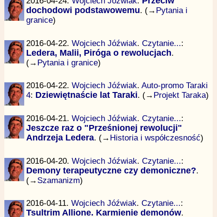
2016-04-24.
Wojciech Jóźwiak
.
Przeciw
dochodowi podstawowemu
. (→
Pytania i
granice
)
2016-04-22.
Wojciech Jóźwiak
.
Czytanie...
:
Ledera, Malii, Piróga o rewolucjach
.
(→
Pytania i granice
)
2016-04-22.
Wojciech Jóźwiak
.
Auto-promo Taraki
4
:
Dziewiętnaście lat Taraki
. (→
Projekt Taraka
)
2016-04-21.
Wojciech Jóźwiak
.
Czytanie...
:
Jeszcze raz o "Prześnionej rewolucji"
Andrzeja Ledera
. (→
Historia i współczesność
)
2016-04-20.
Wojciech Jóźwiak
.
Czytanie...
:
Demony terapeutyczne czy demoniczne?
.
(→
Szamanizm
)
2016-04-11.
Wojciech Jóźwiak
.
Czytanie...
:
Tsultrim Allione. Karmienie demonów
.