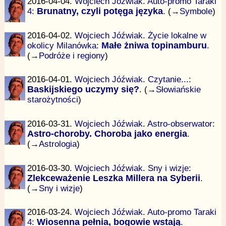
2016-04-04.
Wojciech Jóźwiak
.
Auto-promo Taraki
4
:
Brunatny, czyli potęga języka
. (→
Symbole
)
2016-04-02.
Wojciech Jóźwiak
.
Życie lokalne w
okolicy Milanówka
:
Małe żniwa topinamburu
.
(→
Podróże i regiony
)
2016-04-01.
Wojciech Jóźwiak
.
Czytanie...
:
Baskijskiego uczymy się?
. (→
Słowiańskie
starożytności
)
2016-03-31.
Wojciech Jóźwiak
.
Astro-obserwator
:
Astro-choroby. Choroba jako energia
.
(→
Astrologia
)
2016-03-30.
Wojciech Jóźwiak
.
Sny i wizje
:
Zlekceważenie Leszka Millera na Syberii
.
(→
Sny i wizje
)
2016-03-24.
Wojciech Jóźwiak
.
Auto-promo Taraki
4
:
Wiosenna pełnia, bogowie wstają
.