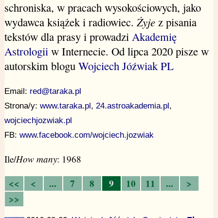
schroniska, w pracach wysokościowych, jako
wydawca książek i radiowiec.
Żyje
z pisania
tekstów dla prasy i prowadzi
Akademię
Astrologii
w Internecie. Od lipca 2020 pisze w
autorskim blogu
Wojciech Jóźwiak PL
Email:
red@taraka.pl
Strona/y:
www.taraka.pl
,
24.astroakademia.pl
,
wojciechjozwiak.pl
FB:
www.facebook.com/wojciech.jozwiak
Ile/
How many
: 1968
<<
<
...
7
8
9
10
11
...
>
>>