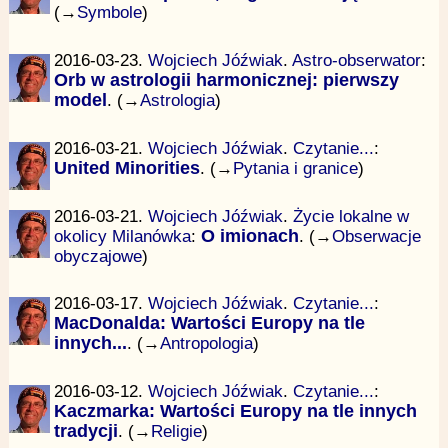
(→
Symbole
)
2016-03-23.
Wojciech Jóźwiak
.
Astro-obserwator
:
Orb w astrologii harmonicznej: pierwszy
model
. (→
Astrologia
)
2016-03-21.
Wojciech Jóźwiak
.
Czytanie...
:
United Minorities
. (→
Pytania i granice
)
2016-03-21.
Wojciech Jóźwiak
.
Życie lokalne w
okolicy Milanówka
:
O imionach
. (→
Obserwacje
obyczajowe
)
2016-03-17.
Wojciech Jóźwiak
.
Czytanie...
:
MacDonalda: Wartości Europy na tle
innych...
. (→
Antropologia
)
2016-03-12.
Wojciech Jóźwiak
.
Czytanie...
:
Kaczmarka: Wartości Europy na tle innych
tradycji
. (→
Religie
)