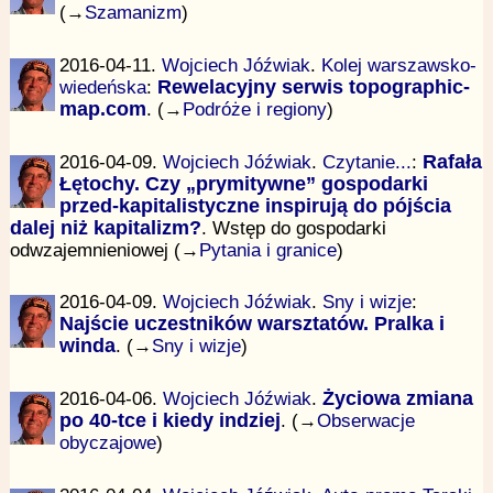
(→
Szamanizm
)
2016-04-11.
Wojciech Jóźwiak
.
Kolej warszawsko-
wiedeńska
:
Rewelacyjny serwis topographic-
map.com
. (→
Podróże i regiony
)
2016-04-09.
Wojciech Jóźwiak
.
Czytanie...
:
Rafała
Łętochy. Czy „prymitywne” gospodarki
przed-kapitalistyczne inspirują do pójścia
dalej niż kapitalizm?
. Wstęp do gospodarki
odwzajemnieniowej (→
Pytania i granice
)
2016-04-09.
Wojciech Jóźwiak
.
Sny i wizje
:
Najście uczestników warsztatów. Pralka i
winda
. (→
Sny i wizje
)
2016-04-06.
Wojciech Jóźwiak
.
Życiowa zmiana
po 40-tce i kiedy indziej
. (→
Obserwacje
obyczajowe
)