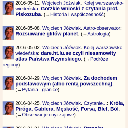
2016-05-11.
Wojciech Jóźwiak
.
Kolej warszawsko-
wiedeńska
:
Gorzkie wnioski z czytania prof.
Piskozuba
. (→
Historia i współczesność
)
2016-05-08.
Wojciech Jóźwiak
.
Astro-obserwator
:
Rozsuwanie glifów planet
. (→
Astrologia
)
2016-05-02.
Wojciech Jóźwiak
.
Kolej warszawsko-
wiedeńska
:
dare.ht.lu.se czyli niesamowity
atlas Państwa Rzymskiego
. (→
Podróże i
regiony
)
2016-04-29.
Wojciech Jóźwiak
.
Za dochodem
podstawowym (albo rentą powszechną)
.
(→
Pytania i granice
)
2016-04-25.
Wojciech Jóźwiak
.
Czytanie...
:
Króla,
Piróga, Gablera. Męskość, Forsa, Blef, Ból
.
(→
Obserwacje obyczajowe
)