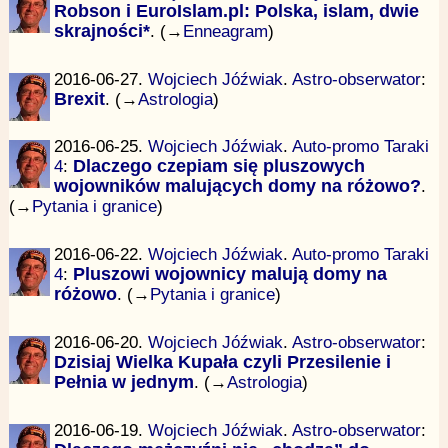
Robson i EuroIslam.pl: Polska, islam, dwie
skrajności*
. (→
Enneagram
)
2016-06-27.
Wojciech Jóźwiak
.
Astro-obserwator
:
Brexit
. (→
Astrologia
)
2016-06-25.
Wojciech Jóźwiak
.
Auto-promo Taraki
4
:
Dlaczego czepiam się pluszowych
wojowników malujących domy na różowo?
.
(→
Pytania i granice
)
2016-06-22.
Wojciech Jóźwiak
.
Auto-promo Taraki
4
:
Pluszowi wojownicy malują domy na
różowo
. (→
Pytania i granice
)
2016-06-20.
Wojciech Jóźwiak
.
Astro-obserwator
:
Dzisiaj Wielka Kupała czyli Przesilenie i
Pełnia w jednym
. (→
Astrologia
)
2016-06-19.
Wojciech Jóźwiak
.
Astro-obserwator
: