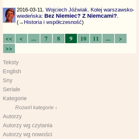
2016-03-11.
Wojciech Jóźwiak
.
Kolej warszawsko-
wiedeńska
:
Bez Niemiec? Z Niemcami?
.
(→
Historia i współczesność
)
<<
<
...
7
8
9
10
11
...
>
>>
Teksty
English
Sny
Seriale
Kategorie
Rozwiń kategorie ↓
Autorzy
Autorzy wg czytania
Autorzy wg nowości