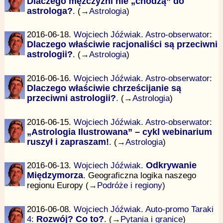
Dlaczego mężczyźni nie „chodzą” do
astrologa?
. (→
Astrologia
)
2016-06-18.
Wojciech Jóźwiak
.
Astro-obserwator
:
Dlaczego właściwie racjonaliści są przeciwni
astrologii?
. (→
Astrologia
)
2016-06-16.
Wojciech Jóźwiak
.
Astro-obserwator
:
Dlaczego właściwie chrześcijanie są
przeciwni astrologii?
. (→
Astrologia
)
2016-06-15.
Wojciech Jóźwiak
.
Astro-obserwator
:
„Astrologia Ilustrowana” – cykl webinarium
ruszył i zapraszam!
. (→
Astrologia
)
2016-06-13.
Wojciech Jóźwiak
.
Odkrywanie
Międzymorza
. Geograficzna logika naszego
regionu Europy (→
Podróże i regiony
)
2016-06-08.
Wojciech Jóźwiak
.
Auto-promo Taraki
4
:
Rozwój? Co to?
. (→
Pytania i granice
)