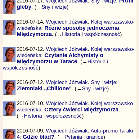
2016-07-17.
Wojciech Jóźwiak
.
Sny i wizje
:
Profil
gleby
. (→
Sny i wizje
)
2016-07-14.
Wojciech Jóźwiak
.
Kolej warszawsko-
wiedeńska
:
Różne sposoby jednoczenia
Międzymorza
. (→
Historia i współczesność
)
2016-07-12.
Wojciech Jóźwiak
.
Kolej warszawsko-
wiedeńska
:
Czytanie Alchymisty o
Międzymorzu w Tarace
. (→
Historia i
współczesność
)
2016-07-12.
Wojciech Jóźwiak
.
Sny i wizje
:
Ziemniaki „Chillone”
. (→
Sny i wizje
)
2016-07-10.
Wojciech Jóźwiak
.
Kolej warszawsko-
wiedeńska
:
Cztery ćwierci Międzymorza
.
(→
Historia i współczesność
)
2016-07-09.
Wojciech Jóźwiak
.
Auto-promo Taraki
4
:
Gdzie błąd?
. (→
Pytania i granice
)