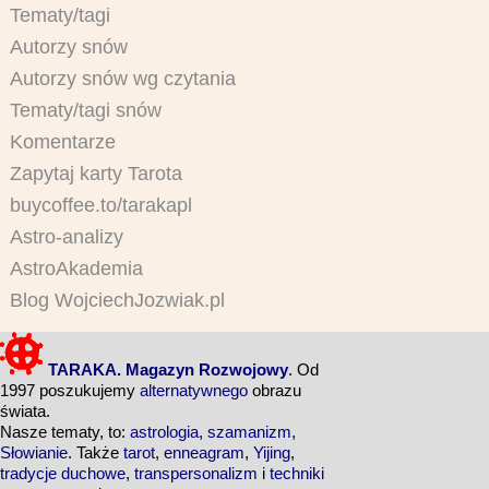
Tematy/tagi
Autorzy snów
Autorzy snów wg czytania
Tematy/tagi snów
Komentarze
Zapytaj karty Tarota
buycoffee.to/tarakapl
Astro-analizy
AstroAkademia
Blog WojciechJozwiak.pl
TARAKA. Magazyn Rozwojowy
. Od
1997 poszukujemy
alternatywnego
obrazu
świata.
Nasze tematy, to:
astrologia
,
szamanizm
,
Słowianie
. Także
tarot
,
enneagram
,
Yijing
,
tradycje duchowe
,
transpersonalizm
i
techniki