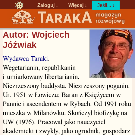
Zaloguj
↓
Więcej ↓
Jeśli... ↓
Autor: Wojciech
Jóźwiak
Wydawca Taraki
.
Wegetarianin, republikanin
i umiarkowany libertarianin.
Niezrzeszony buddysta. Niezrzeszony poganin.
Ur. 1951 w Łowiczu; Baran z Księżycem w
Pannie i ascendentem w Rybach. Od 1991 roku
mieszka w Milanówku. Skończył biofizykę na
UW (1976). Pracował jako nauczyciel
akademicki i zwykły, jako ogrodnik, gospodarz