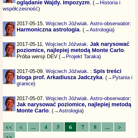
oglądanie Wajdy. Impozyzm
. (→
Historia i
współczesność
)
2017-05-15.
Wojciech Jóźwiak
.
Astro-obserwator
:
Harmoniczna astrologia
. (→
Astrologia
)
2017-05-11.
Wojciech Jóźwiak
.
Jak narysować
poziomice, najlepiej metodą Monte Carlo
.
Próba wersji DEV (→
Projekt Taraka
)
2017-05-09.
Wojciech Jóźwiak
.
:
Spis treści
bloga prof. Arkadiusza Jadczyka
. (→
Pytania i
granice
)
2017-05-07.
Wojciech Jóźwiak
.
Astro-obserwator
:
Jak narysować poziomice, najlepiej metodą
Monte Carlo
. (→
Astrologia
)
<<
<
...
4
5
6
7
8
...
>
>>