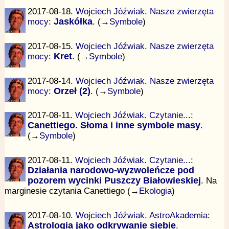
2017-08-18.
Wojciech Jóźwiak
.
Nasze zwierzęta
mocy
:
Jaskółka
. (→
Symbole
)
2017-08-15.
Wojciech Jóźwiak
.
Nasze zwierzęta
mocy
:
Kret
. (→
Symbole
)
2017-08-14.
Wojciech Jóźwiak
.
Nasze zwierzęta
mocy
:
Orzeł (2)
. (→
Symbole
)
2017-08-11.
Wojciech Jóźwiak
.
Czytanie...
:
Canettiego. Słoma i inne symbole masy
.
(→
Symbole
)
2017-08-11.
Wojciech Jóźwiak
.
Czytanie...
:
Działania narodowo-wyzwoleńcze pod
pozorem wycinki Puszczy Białowieskiej
. Na
marginesie czytania Canettiego (→
Ekologia
)
2017-08-10.
Wojciech Jóźwiak
.
AstroAkademia
:
Astrologia jako odkrywanie siebie
.