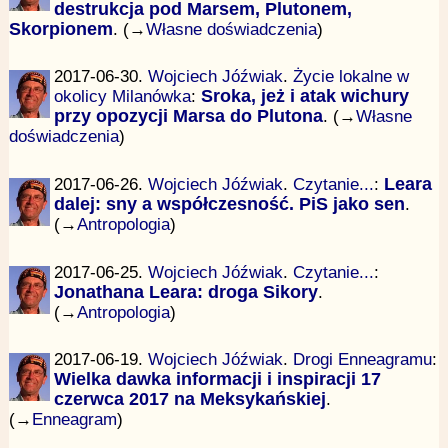
destrukcja pod Marsem, Plutonem,
Skorpionem
. (→
Własne doświadczenia
)
2017-06-30.
Wojciech Jóźwiak
.
Życie lokalne w
okolicy Milanówka
:
Sroka, jeż i atak wichury
przy opozycji Marsa do Plutona
. (→
Własne
doświadczenia
)
2017-06-26.
Wojciech Jóźwiak
.
Czytanie...
:
Leara
dalej: sny a współczesność. PiS jako sen
.
(→
Antropologia
)
2017-06-25.
Wojciech Jóźwiak
.
Czytanie...
:
Jonathana Leara: droga Sikory
.
(→
Antropologia
)
2017-06-19.
Wojciech Jóźwiak
.
Drogi Enneagramu
:
Wielka dawka informacji i inspiracji 17
czerwca 2017 na Meksykańskiej
.
(→
Enneagram
)