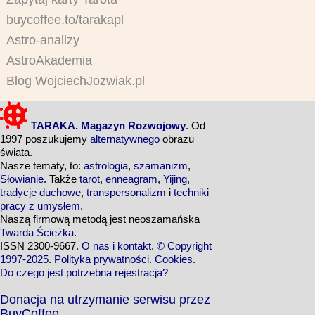
buycoffee.to/tarakapl
Astro-analizy
AstroAkademia
Blog WojciechJozwiak.pl
TARAKA. Magazyn Rozwojowy
. Od
1997 poszukujemy
alternatywnego
obrazu
świata.
Nasze tematy, to:
astrologia
,
szamanizm
,
Słowianie
. Także
tarot
,
enneagram
,
Yijing
,
tradycje duchowe
,
transpersonalizm
i
techniki
pracy z umysłem
.
Naszą firmową metodą jest neoszamańska
Twarda Ścieżka
.
ISSN 2300-9667.
O nas i kontakt
.
© Copyright
1997-2025
.
Polityka prywatności
.
Cookies
.
Do czego jest potrzebna rejestracja?
Donacja na utrzymanie serwisu przez
BuyCoffee