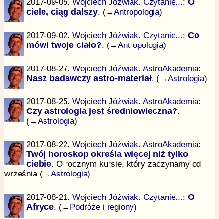
2017-09-05.
Wojciech Jóźwiak
.
Czytanie...
:
O
ciele, ciąg dalszy
. (→
Antropologia
)
2017-09-02.
Wojciech Jóźwiak
.
Czytanie...
:
Co
mówi twoje ciało?
. (→
Antropologia
)
2017-08-27.
Wojciech Jóźwiak
.
AstroAkademia
:
Nasz badawczy astro-materiał
. (→
Astrologia
)
2017-08-25.
Wojciech Jóźwiak
.
AstroAkademia
:
Czy astrologia jest średniowieczna?
.
(→
Astrologia
)
2017-08-22.
Wojciech Jóźwiak
.
AstroAkademia
:
Twój horoskop określa więcej niż tylko
ciebie
. O rocznym kursie, który zaczynamy od
września (→
Astrologia
)
2017-08-21.
Wojciech Jóźwiak
.
Czytanie...
:
O
Afryce
. (→
Podróże i regiony
)