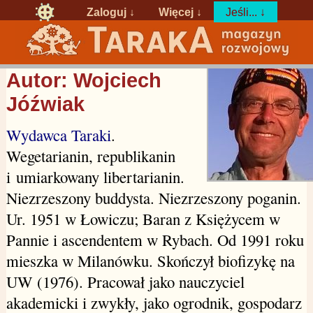
Zaloguj
↓
Więcej ↓
Jeśli... ↓
Autor: Wojciech
Jóźwiak
Wydawca Taraki
.
Wegetarianin, republikanin
i umiarkowany libertarianin.
Niezrzeszony buddysta. Niezrzeszony poganin.
Ur. 1951 w Łowiczu; Baran z Księżycem w
Pannie i ascendentem w Rybach. Od 1991 roku
mieszka w Milanówku. Skończył biofizykę na
UW (1976). Pracował jako nauczyciel
akademicki i zwykły, jako ogrodnik, gospodarz