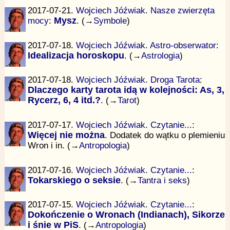
2017-07-21.
Wojciech Jóźwiak
.
Nasze zwierzęta
mocy
:
Mysz
. (→
Symbole
)
2017-07-18.
Wojciech Jóźwiak
.
Astro-obserwator
:
Idealizacja horoskopu
. (→
Astrologia
)
2017-07-18.
Wojciech Jóźwiak
.
Droga Tarota
:
Dlaczego karty tarota idą w kolejności: As, 3,
Rycerz, 6, 4 itd.?
. (→
Tarot
)
2017-07-17.
Wojciech Jóźwiak
.
Czytanie...
:
Więcej nie można
. Dodatek do wątku o plemieniu
Wron i in. (→
Antropologia
)
2017-07-16.
Wojciech Jóźwiak
.
Czytanie...
:
Tokarskiego o seksie
. (→
Tantra i seks
)
2017-07-15.
Wojciech Jóźwiak
.
Czytanie...
:
Dokończenie o Wronach (Indianach), Sikorze
i śnie w PiS
. (→
Antropologia
)