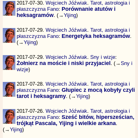
2017-07-30.
Wojciech Jóźwiak
.
Tarot, astrologia i
płaszczyzna Fano
:
Porównanie atutów i
heksagramów
. (→
Yijing
)
2017-07-29.
Wojciech Jóźwiak
.
Tarot, astrologia i
płaszczyzna Fano
:
Energetyka heksagramów
.
(→
Yijing
)
2017-07-29.
Wojciech Jóźwiak
.
Sny i wizje
:
Żołnierz na moście i niski przyjaciel
. (→
Sny i
wizje
)
2017-07-28.
Wojciech Jóźwiak
.
Tarot, astrologia i
płaszczyzna Fano
:
Głupiec z mocą kobyły czyli
tarot i heksagramy
. (→
Yijing
)
2017-07-26.
Wojciech Jóźwiak
.
Tarot, astrologia i
płaszczyzna Fano
:
Sześć bitów, hipersześcian,
trójkąt Pascala, Yijing i wielkie arkana
.
(→
Yijing
)