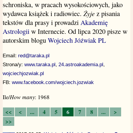
schroniska, w pracach wysokościowych, jako
wydawca książek i radiowiec.
Żyje
z pisania
tekstów dla prasy i prowadzi
Akademię
Astrologii
w Internecie. Od lipca 2020 pisze w
autorskim blogu
Wojciech Jóźwiak PL
Email:
red@taraka.pl
Strona/y:
www.taraka.pl
,
24.astroakademia.pl
,
wojciechjozwiak.pl
FB:
www.facebook.com/wojciech.jozwiak
Ile/
How many
: 1968
<<
<
...
4
5
6
7
8
...
>
>>