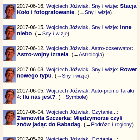
2017-06-16.
Wojciech Jóźwiak
.
Sny i wizje
:
Stacja
Koło i fotografowanie
. (→
Sny i wizje
)
2017-06-15.
Wojciech Jóźwiak
.
Sny i wizje
:
Inne
niebo
. (→
Sny i wizje
)
2017-06-12.
Wojciech Jóźwiak
.
Astro-obserwator
:
Astro-wojny Izraela
. (→
Astrologia
)
2017-06-08.
Wojciech Jóźwiak
.
Sny i wizje
:
Rower
nowego typu
. (→
Sny i wizje
)
2017-06-05.
Wojciech Jóźwiak
.
Auto-promo Taraki
4
:
Ilu nas jest?
. (→
Symbole
)
2017-06-04.
Wojciech Jóźwiak
.
Czytanie...
:
Ziemowita Szczerka: Międzymorze czyli
znów jadąc do Babadag
. (→
Podróże i regiony
)
2017-05-29.
Wojciech Jóźwiak
.
Czytanie...
: