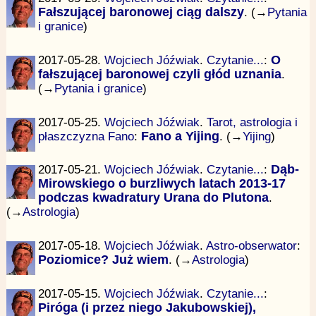
Fałszującej baronowej ciąg dalszy
. (→
Pytania
i granice
)
2017-05-28.
Wojciech Jóźwiak
.
Czytanie...
:
O
fałszującej baronowej czyli głód uznania
.
(→
Pytania i granice
)
2017-05-25.
Wojciech Jóźwiak
.
Tarot, astrologia i
płaszczyzna Fano
:
Fano a Yijing
. (→
Yijing
)
2017-05-21.
Wojciech Jóźwiak
.
Czytanie...
:
Dąb-
Mirowskiego o burzliwych latach 2013-17
podczas kwadratury Urana do Plutona
.
(→
Astrologia
)
2017-05-18.
Wojciech Jóźwiak
.
Astro-obserwator
:
Poziomice? Już wiem
. (→
Astrologia
)
2017-05-15.
Wojciech Jóźwiak
.
Czytanie...
:
Piróga (i przez niego Jakubowskiej),