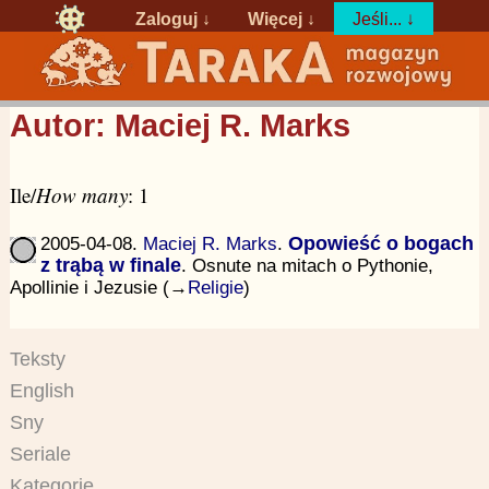
Zaloguj
↓
Więcej ↓
Jeśli... ↓
Autor: Maciej R. Marks
Ile/
How many
: 1
2005-04-08.
Maciej R. Marks
.
Opowieść o bogach
z trąbą w finale
. Osnute na mitach o Pythonie,
Apollinie i Jezusie (→
Religie
)
Teksty
English
Sny
Seriale
Kategorie