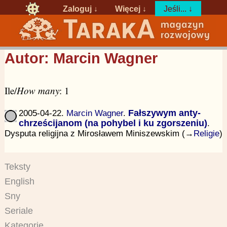
Zaloguj
↓
Więcej ↓
Jeśli... ↓
Autor: Marcin Wagner
Ile/
How many
: 1
2005-04-22.
Marcin Wagner
.
Fałszywym anty-
chrześcijanom (na pohybel i ku zgorszeniu)
.
Dysputa religijna z Mirosławem Miniszewskim (→
Religie
)
Teksty
English
Sny
Seriale
Kategorie