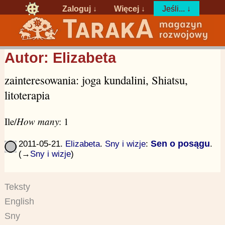
Zaloguj
↓
Więcej ↓
Jeśli... ↓
Autor: Elizabeta
zainteresowania: joga kundalini, Shiatsu,
litoterapia
Ile/
How many
: 1
2011-05-21.
Elizabeta
.
Sny i wizje
:
Sen o posągu
.
(→
Sny i wizje
)
Teksty
English
Sny