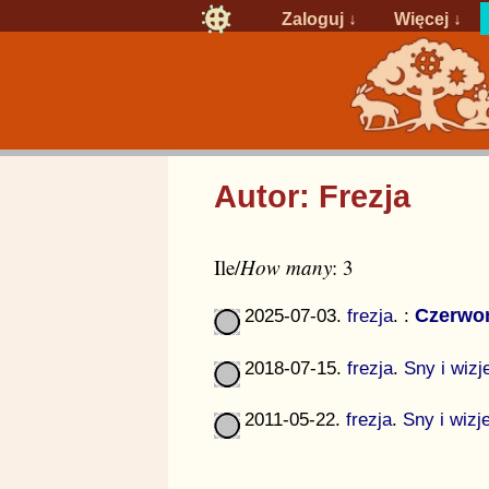
Zaloguj
↓
Więcej ↓
Autor: Frezja
Ile/
How many
: 3
2025-07-03.
frezja
.
:
Czerwo
2018-07-15.
frezja
.
Sny i wizj
2011-05-22.
frezja
.
Sny i wizj