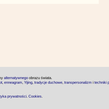
emy
alternatywnego
obrazu świata.
ot
,
enneagram
,
Yijing
,
tradycje duchowe
,
transpersonalizm
i
techniki 
ityka prywatności
.
Cookies
.