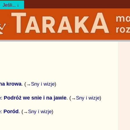
Jeśli... ↓
na krowa
. (→
Sny i wizje
)
e
:
Podróż we snie i na jawie
. (→
Sny i wizje
)
e
:
Poród
. (→
Sny i wizje
)