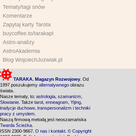
Tematy/tagi snów
Komentarze
Zapytaj karty Tarota
buycoffee.to/tarakapl
Astro-analizy
AstroAkademia
Blog WojciechJozwiak.pl
TARAKA. Magazyn Rozwojowy
. Od
1997 poszukujemy
alternatywnego
obrazu
świata.
Nasze tematy, to:
astrologia
,
szamanizm
,
Słowianie
. Także
tarot
,
enneagram
,
Yijing
,
tradycje duchowe
,
transpersonalizm
i
techniki
pracy z umysłem
.
Naszą firmową metodą jest neoszamańska
Twarda Ścieżka
.
ISSN 2300-9667.
O nas i kontakt
.
© Copyright