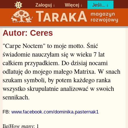
Zaloguj
↓
Więcej ↓
Jeśli... ↓
Autor: Ceres
"Carpe Noctem" to moje motto. Śnić
świadomie nauczyłam się w wieku 7 lat
całkiem przypadkiem. Do dzisiaj nocami
odlatuję do mojego małego Matrixa. W snach
szukam symboli, by potem każdego ranka
wszystko skrupulatnie analizować w swoich
sennikach.
FB:
www.facebook.com/dominika.pasternak1
Ile/
How many
: 1