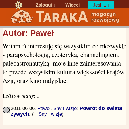
Zaloguj
↓
Więcej ↓
Jeśli... ↓
Autor: Paweł
Witam :) interesuję się wszystkim co niezwykłe
- parapsychologią, ezoteryką, channelingiem,
paleoastronautyką. moje inne zainteresowania
to przede wszystkim kultura większości krajów
Azji, oraz kino indyjskie.
Ile/
How many
: 1
2011-06-06.
Paweł
.
Sny i wizje
:
Powrót do swiata
żywych
. (→
Sny i wizje
)