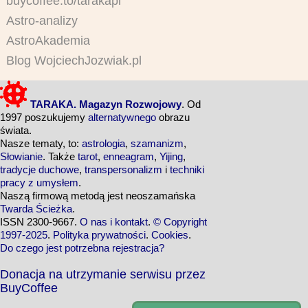
buycoffee.to/tarakapl
Astro-analizy
AstroAkademia
Blog WojciechJozwiak.pl
TARAKA. Magazyn Rozwojowy
. Od
1997 poszukujemy
alternatywnego
obrazu
świata.
Nasze tematy, to:
astrologia
,
szamanizm
,
Słowianie
. Także
tarot
,
enneagram
,
Yijing
,
tradycje duchowe
,
transpersonalizm
i
techniki
pracy z umysłem
.
Naszą firmową metodą jest neoszamańska
Twarda Ścieżka
.
ISSN 2300-9667.
O nas i kontakt
.
© Copyright
1997-2025
.
Polityka prywatności
.
Cookies
.
Do czego jest potrzebna rejestracja?
Donacja na utrzymanie serwisu przez
BuyCoffee