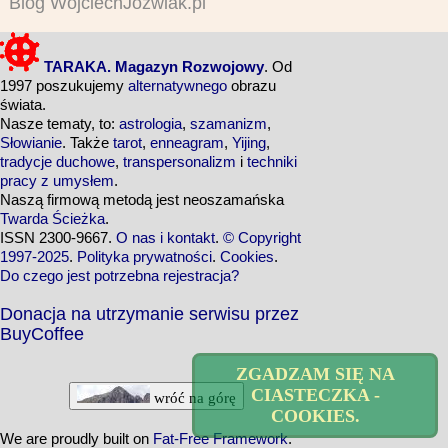
Blog WojciechJozwiak.pl
TARAKA. Magazyn Rozwojowy
. Od
1997 poszukujemy
alternatywnego
obrazu
świata.
Nasze tematy, to:
astrologia
,
szamanizm
,
Słowianie
. Także
tarot
,
enneagram
,
Yijing
,
tradycje duchowe
,
transpersonalizm
i
techniki
pracy z umysłem
.
Naszą firmową metodą jest neoszamańska
Twarda Ścieżka
.
ISSN 2300-9667.
O nas i kontakt
.
© Copyright
1997-2025
.
Polityka prywatności
.
Cookies
.
Do czego jest potrzebna rejestracja?
Donacja na utrzymanie serwisu przez
BuyCoffee
ZGADZAM SIĘ NA
CIASTECZKA -
wróć na górę
COOKIES.
We are proudly built on
Fat-Free Framework
.