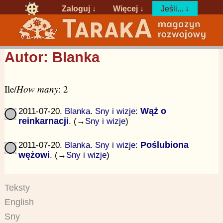
Zaloguj
↓
Więcej ↓
Jeśli... ↓
Autor: Blanka
Ile/
How many
: 2
2011-07-20.
Blanka
.
Sny i wizje
:
Wąż o
reinkarnacji
. (→
Sny i wizje
)
2011-07-20.
Blanka
.
Sny i wizje
:
Poślubiona
wężowi
. (→
Sny i wizje
)
Teksty
English
Sny