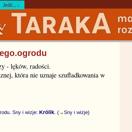
Jeśli... ↓
wego.ogrodu
y - lęków, radości.
cznej, która nie uznaje szufladkowania w
rodu
.
Sny i wizje
:
Królik
. (→
Sny i wizje
)