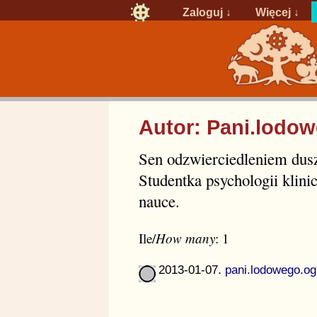
Zaloguj
↓
Więcej ↓
Autor: Pani.lodo
Sen odzwierciedleniem dusz
Studentka psychologii klini
nauce.
Ile/
How many
: 1
2013-01-07.
pani.lodowego.og