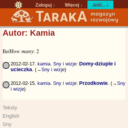
Zaloguj
↓
Więcej ↓
Jeśli... ↓
Autor: Kamia
Ile/
How many
: 2
2012-02-17.
kamia
.
Sny i wizje
:
Domy-dziuple i
ucieczka
. (→
Sny i wizje
)
2012-02-15.
kamia
.
Sny i wizje
:
Przodkowie
. (→
Sny
i wizje
)
Teksty
English
Sny