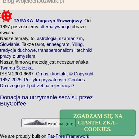
Blog WojciechJozwiak.pl
TARAKA. Magazyn Rozwojowy
. Od
1997 poszukujemy
alternatywnego
obrazu
świata.
Nasze tematy, to:
astrologia
,
szamanizm
,
Słowianie
. Także
tarot
,
enneagram
,
Yijing
,
tradycje duchowe
,
transpersonalizm
i
techniki
pracy z umysłem
.
Naszą firmową metodą jest neoszamańska
Twarda Ścieżka
.
ISSN 2300-9667.
O nas i kontakt
.
© Copyright
1997-2025
.
Polityka prywatności
.
Cookies
.
Do czego jest potrzebna rejestracja?
Donacja na utrzymanie serwisu przez
BuyCoffee
ZGADZAM SIĘ NA
CIASTECZKA -
wróć na górę
COOKIES.
We are proudly built on
Fat-Free Framework
.