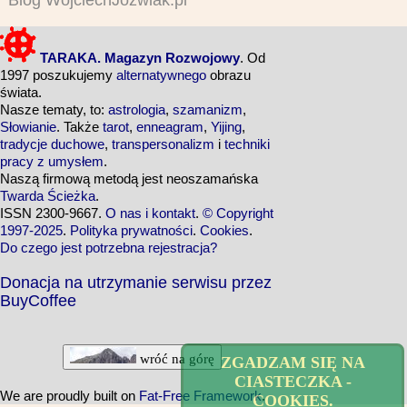
TARAKA. Magazyn Rozwojowy
. Od
1997 poszukujemy
alternatywnego
obrazu
świata.
Nasze tematy, to:
astrologia
,
szamanizm
,
Słowianie
. Także
tarot
,
enneagram
,
Yijing
,
tradycje duchowe
,
transpersonalizm
i
techniki
pracy z umysłem
.
Naszą firmową metodą jest neoszamańska
Twarda Ścieżka
.
ISSN 2300-9667.
O nas i kontakt
.
© Copyright
1997-2025
.
Polityka prywatności
.
Cookies
.
Do czego jest potrzebna rejestracja?
Donacja na utrzymanie serwisu przez
BuyCoffee
wróć na górę
ZGADZAM SIĘ NA
CIASTECZKA -
We are proudly built on
Fat-Free Framework
.
COOKIES.