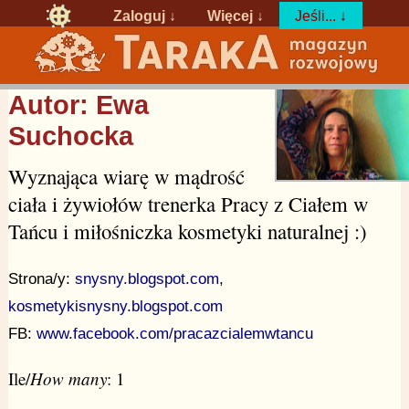
Zaloguj
↓
Więcej ↓
Jeśli... ↓
Autor: Ewa
Suchocka
Wyznająca wiarę w mądrość
ciała i żywiołów trenerka Pracy z Ciałem w
Tańcu i miłośniczka kosmetyki naturalnej :)
Strona/y:
snysny.blogspot.com
,
kosmetykisnysny.blogspot.com
FB:
www.facebook.com/pracazcialemwtancu
Ile/
How many
: 1