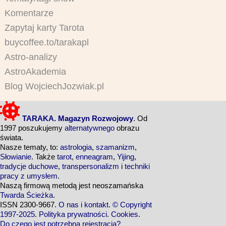
Komentarze
Zapytaj karty Tarota
buycoffee.to/tarakapl
Astro-analizy
AstroAkademia
Blog WojciechJozwiak.pl
TARAKA. Magazyn Rozwojowy
. Od
1997 poszukujemy
alternatywnego
obrazu
świata.
Nasze tematy, to:
astrologia
,
szamanizm
,
Słowianie
. Także
tarot
,
enneagram
,
Yijing
,
tradycje duchowe
,
transpersonalizm
i
techniki
pracy z umysłem
.
Naszą firmową metodą jest neoszamańska
Twarda Ścieżka
.
ISSN 2300-9667.
O nas i kontakt
.
© Copyright
1997-2025
.
Polityka prywatności
.
Cookies
.
Do czego jest potrzebna rejestracja?