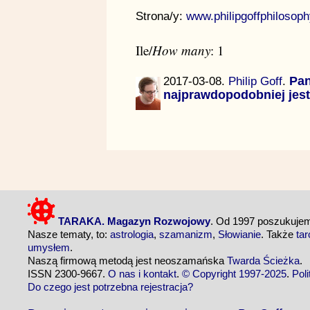
Strona/y:
www.philipgoffphilosop
Ile/
How many
: 1
2017-03-08.
Philip Goff
.
Pan
najprawdopodobniej jest
TARAKA. Magazyn Rozwojowy
. Od 1997 poszukuj
Nasze tematy, to:
astrologia
,
szamanizm
,
Słowianie
. Także
tar
umysłem
.
Naszą firmową metodą jest neoszamańska
Twarda Ścieżka
.
ISSN 2300-9667.
O nas i kontakt
.
© Copyright 1997-2025
.
Pol
Do czego jest potrzebna rejestracja?