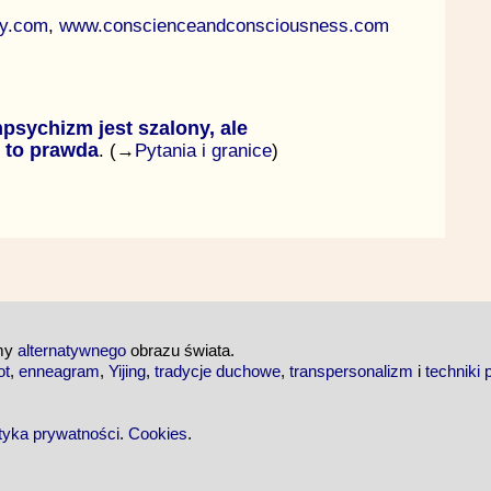
hy.com
,
www.conscienceandconsciousness.com
psychizm jest szalony, ale
 to prawda
. (→
Pytania i granice
)
emy
alternatywnego
obrazu świata.
ot
,
enneagram
,
Yijing
,
tradycje duchowe
,
transpersonalizm
i
techniki 
ityka prywatności
.
Cookies
.