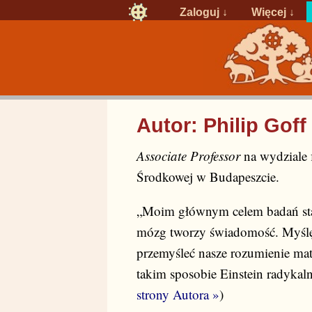
Zaloguj
↓
Więcej ↓
Autor: Philip Goff
Associate Professor
na wydziale 
Środkowej w Budapeszcie.
„Moim głównym celem badań star
mózg tworzy świadomość. Myślę
przemyśleć nasze rozumienie mat
takim sposobie Einstein radykalni
strony Autora »
)