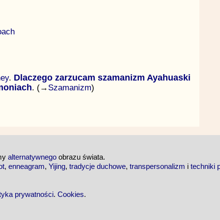
oach
ney
.
Dlaczego zarzucam szamanizm Ayahuaski
emoniach
. (→
Szamanizm
)
emy
alternatywnego
obrazu świata.
ot
,
enneagram
,
Yijing
,
tradycje duchowe
,
transpersonalizm
i
techniki 
ityka prywatności
.
Cookies
.