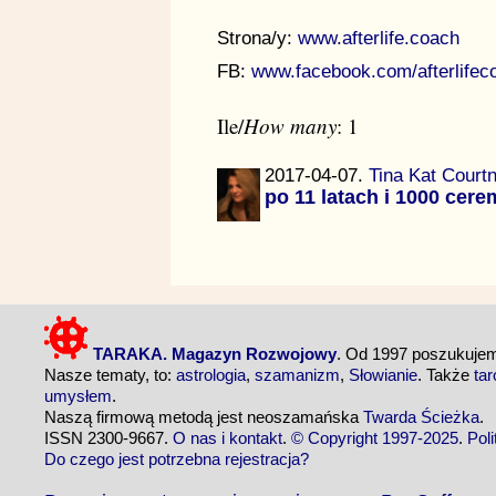
Strona/y:
www.afterlife.coach
FB:
www.facebook.com/afterlifec
Ile/
How many
: 1
2017-04-07.
Tina Kat Court
po 11 latach i 1000 cer
TARAKA. Magazyn Rozwojowy
. Od 1997 poszukuj
Nasze tematy, to:
astrologia
,
szamanizm
,
Słowianie
. Także
tar
umysłem
.
Naszą firmową metodą jest neoszamańska
Twarda Ścieżka
.
ISSN 2300-9667.
O nas i kontakt
.
© Copyright 1997-2025
.
Pol
Do czego jest potrzebna rejestracja?