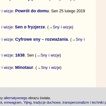
 i wizje
:
Powrót do domu
. Sen 25 lutego 2019
 i wizje
:
Sen o fryzjerze
. (→
Sny i wizje
)
 i wizje
:
Cyfrowe sny – rozważania
. (→
Sny i
 i wizje
:
1838
. Sen (→
Sny i wizje
)
 i wizje
:
Minotaur
. (→
Sny i wizje
)
emy
alternatywnego
obrazu świata.
ot
,
enneagram
,
Yijing
,
tradycje duchowe
,
transpersonalizm
i
techniki 