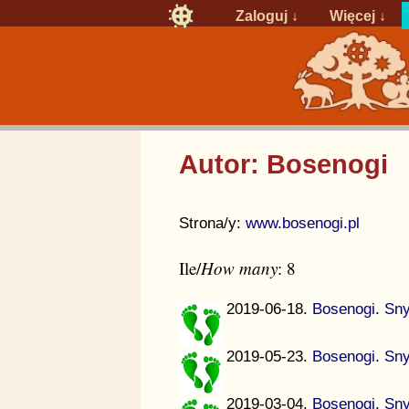
Zaloguj
↓
Więcej ↓
Autor: Bosenogi
Strona/y:
www.bosenogi.pl
Ile/
How many
: 8
2019-06-18.
Bosenogi
.
Sny
2019-05-23.
Bosenogi
.
Sny
2019-03-04.
Bosenogi
.
Sny