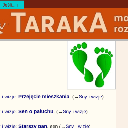
Jeśli... ↓
 i wizje
:
Przejęcie mieszkania
. (→
Sny i wizje
)
 i wizje
:
Sen o paluchu
. (→
Sny i wizje
)
 i wizje
:
Starszy pan
. sen (→
Sny i wizje
)