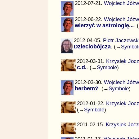
2012-07-21.
Wojciech Jóźw
2012-06-22.
Wojciech Jóźw
wierzyć w astrologię...
. 
2012-04-05.
Piotr Jaczewsk
Dzieciobójcza
. (→
Symbol
2012-03-31.
Krzysiek Joc
c.d.
. (→
Symbole
)
2012-03-30.
Wojciech Jóźw
herbem?
. (→
Symbole
)
2012-01-22.
Krzysiek Joc
(→
Symbole
)
2011-02-15.
Krzysiek Joc