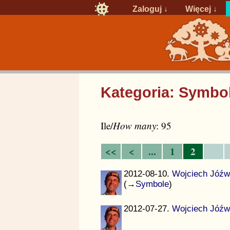
Zaloguj
↓
Więcej ↓
Kategoria: Symbo
Ile/
How many
: 95
<<
<
...
1
2
2012-08-10.
Wojciech Jóźw
(→
Symbole
)
2012-07-27.
Wojciech Jóźw