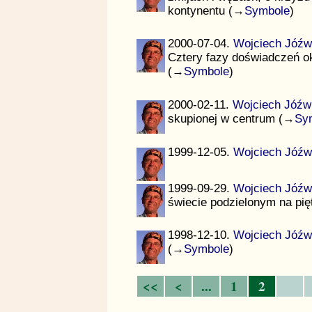
kontynentu (→
Symbole
)
2000-07-04.
Wojciech Jóźw
Cztery fazy doświadczeń ok
(→
Symbole
)
2000-02-11.
Wojciech Jóźw
skupionej w centrum (→
Sy
1999-12-05.
Wojciech Jóźw
1999-09-29.
Wojciech Jóźw
świecie podzielonym na pi
1998-12-10.
Wojciech Jóźw
(→
Symbole
)
<<
<
...
1
2