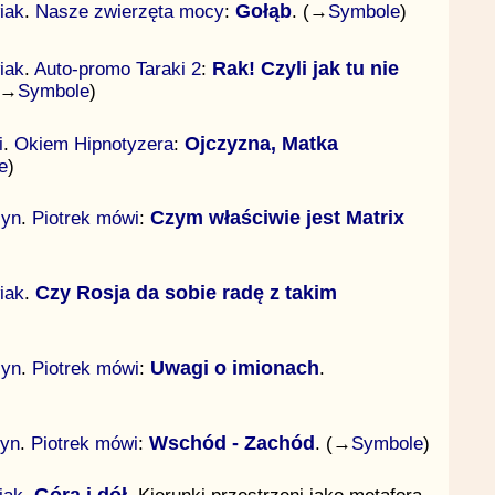
iak
.
Nasze zwierzęta mocy
:
Gołąb
. (→
Symbole
)
iak
.
Auto-promo Taraki 2
:
Rak! Czyli jak tu nie
(→
Symbole
)
i
.
Okiem Hipnotyzera
:
Ojczyzna, Matka
e
)
zyn
.
Piotrek mówi
:
Czym właściwie jest Matrix
iak
.
Czy Rosja da sobie radę z takim
zyn
.
Piotrek mówi
:
Uwagi o imionach
.
zyn
.
Piotrek mówi
:
Wschód - Zachód
. (→
Symbole
)