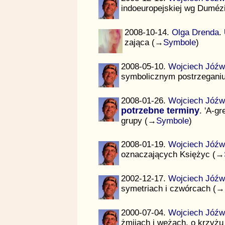
indoeuropejskiej wg Duméz
2008-10-14.
Olga Drenda
.
zająca (→
Symbole
)
2008-05-10.
Wojciech Jóźw
symbolicznym postrzeganiu
2008-01-26.
Wojciech Jóźw
potrzebne terminy
. 'A-g
grupy (→
Symbole
)
2008-01-19.
Wojciech Jóźw
oznaczających Księżyc (→
2002-12-17.
Wojciech Jóźw
symetriach i czwórcach (→
2000-07-04.
Wojciech Jóźw
żmijach i wężach, o krzyżu