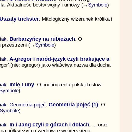
ila. Aktualność bóstw wojny i umowy (→
Symbole
)
Uszaty trickster
. Mitologiczny wizerunek królika i
iak
.
Barbarzyńcy na rubieżach
. O
 przestrzeni (→
Symbole
)
iak
.
A-gregor i naród-język czyli brakujące a
regor' (nie: egregor) jako właściwa nazwa dla ducha
iak
.
Imię Luny
. O pochodzeniu polskich słów
Symbole
)
iak
.
Geometria pojęć
:
Geometria pojęć (1)
. O
Symbole
)
iak
.
In i Jang czyli o górach i dołach
. ... oraz
 na półksiężycu i wędrówce węgierskiego