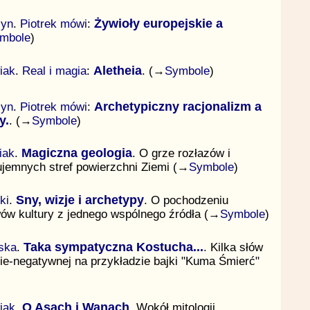
zyn
.
Piotrek mówi
:
Żywioły europejskie a
mbole
)
iak
.
Real i magia
:
Aletheia
. (→
Symbole
)
zyn
.
Piotrek mówi
:
Archetypiczny racjonalizm a
y.
. (→
Symbole
)
iak
.
Magiczna geologia
. O grze rozłazów i
 ujemnych stref powierzchni Ziemi (→
Symbole
)
ki
.
Sny, wizje i archetypy
. O pochodzeniu
wów kultury z jednego wspólnego źródła (→
Symbole
)
ska
.
Taka sympatyczna Kostucha...
. Kilka słów
nie-negatywnej na przykładzie bajki "Kuma Śmierć"
iak
.
O Asach i Wanach
. Wokół mitologii