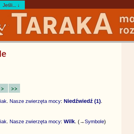
Jeśli... ↓
le
>
>>
iak
.
Nasze zwierzęta mocy
:
Niedźwiedź (1)
.
iak
.
Nasze zwierzęta mocy
:
Wilk
. (→
Symbole
)