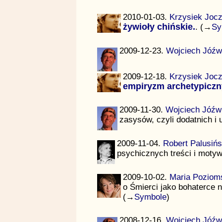
2010-01-03.
Krzysiek Joc
żywioły chińskie.
. (→
Sy
2009-12-23.
Wojciech Jóźw
2009-12-18.
Krzysiek Joc
empiryzm archetypiczn
2009-11-30.
Wojciech Jóźw
zasysów, czyli dodatnich i
2009-11-04.
Robert Palusińs
psychicznych treści i moty
2009-10-02.
Maria Poziom
o Śmierci jako bohaterce 
(→
Symbole
)
2008-12-16.
Wojciech Jóźw