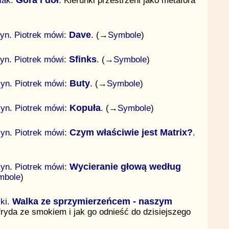
iak
.
Góra i dół
. Kierunki przestrzeni jako metafora
zyn
.
Piotrek mówi
:
Dave
. (→
Symbole
)
zyn
.
Piotrek mówi
:
Sfinks
. (→
Symbole
)
zyn
.
Piotrek mówi
:
Buty
. (→
Symbole
)
zyn
.
Piotrek mówi
:
Kopuła
. (→
Symbole
)
zyn
.
Piotrek mówi
:
Czym właściwie jest Matrix?
.
zyn
.
Piotrek mówi
:
Wycieranie głową według
mbole
)
ki
.
Walka ze sprzymierzeńcem - naszym
fryda ze smokiem i jak go odnieść do dzisiejszego