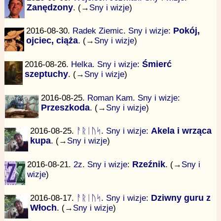
Zanędzony
. (→
Sny i wizje
)
2016-08-30.
Radek Ziemic
.
Sny i wizje
:
Pokój,
ojciec, ciąża
. (→
Sny i wizje
)
2016-08-26.
Helka
.
Sny i wizje
:
Śmierć
szeptuchy
. (→
Sny i wizje
)
2016-08-25.
Roman Kam
.
Sny i wizje
:
Przeszkoda
. (→
Sny i wizje
)
2016-08-25.
ᚨᚱᛁᚢᛋ
.
Sny i wizje
:
Akela i wrząca
kupa
. (→
Sny i wizje
)
2016-08-21.
2z
.
Sny i wizje
:
Rzeźnik
. (→
Sny i
wizje
)
2016-08-17.
ᚨᚱᛁᚢᛋ
.
Sny i wizje
:
Dziwny guru z
Włoch
. (→
Sny i wizje
)