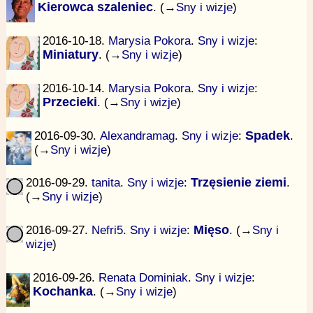
Kierowca szaleniec
. (→
Sny i wizje
)
2016-10-18.
Marysia Pokora
.
Sny i wizje
:
Miniatury
. (→
Sny i wizje
)
2016-10-14.
Marysia Pokora
.
Sny i wizje
:
Przecieki
. (→
Sny i wizje
)
2016-09-30.
Alexandramag
.
Sny i wizje
:
Spadek
.
(→
Sny i wizje
)
2016-09-29.
tanita
.
Sny i wizje
:
Trzęsienie ziemi
.
(→
Sny i wizje
)
2016-09-27.
Nefri5
.
Sny i wizje
:
Mięso
. (→
Sny i
wizje
)
2016-09-26.
Renata Dominiak
.
Sny i wizje
:
Kochanka
. (→
Sny i wizje
)