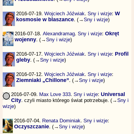
2016-07-19.
Wojciech Jóźwiak
.
Sny i wizje
:
W
kosmosie w blaszance
. (→
Sny i wizje
)
2016-07-18.
Alexandramag
.
Sny i wizje
:
Okręt
wojenny
. (→
Sny i wizje
)
2016-07-17.
Wojciech Jóźwiak
.
Sny i wizje
:
Profil
gleby
. (→
Sny i wizje
)
2016-07-12.
Wojciech Jóźwiak
.
Sny i wizje
:
Ziemniaki „Chillone”
. (→
Sny i wizje
)
2016-07-09.
Max Love 333
.
Sny i wizje
:
Universal
City
. czyli miasto którego świat potrzebuje. (→
Sny i
wizje
)
2016-07-04.
Renata Dominiak
.
Sny i wizje
:
Oczyszczanie
. (→
Sny i wizje
)