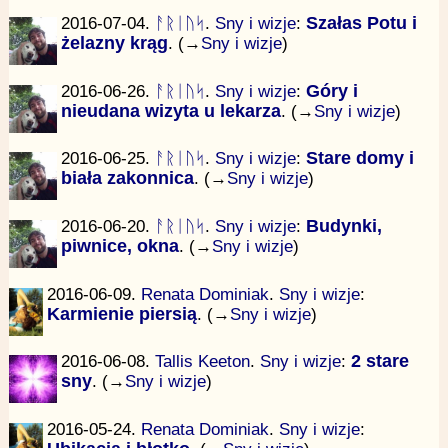
2016-07-04.
ᚨᚱᛁᚢᛋ
.
Sny i wizje
:
Szałas Potu i
żelazny krąg
. (→
Sny i wizje
)
2016-06-26.
ᚨᚱᛁᚢᛋ
.
Sny i wizje
:
Góry i
nieudana wizyta u lekarza
. (→
Sny i wizje
)
2016-06-25.
ᚨᚱᛁᚢᛋ
.
Sny i wizje
:
Stare domy i
biała zakonnica
. (→
Sny i wizje
)
2016-06-20.
ᚨᚱᛁᚢᛋ
.
Sny i wizje
:
Budynki,
piwnice, okna
. (→
Sny i wizje
)
2016-06-09.
Renata Dominiak
.
Sny i wizje
:
Karmienie piersią
. (→
Sny i wizje
)
2016-06-08.
Tallis Keeton
.
Sny i wizje
:
2 stare
sny
. (→
Sny i wizje
)
2016-05-24.
Renata Dominiak
.
Sny i wizje
: