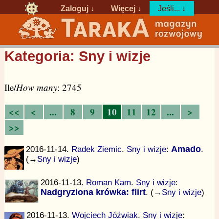
Zaloguj
↓
Więcej ↓
Jeśli... ↓
Kategoria: Sny i wizje
Ile/
How many
: 2745
<<
<
...
8
9
10
11
12
...
>
>>
2016-11-14.
Radek Ziemic
.
Sny i wizje
:
Amado
.
(→
Sny i wizje
)
2016-11-13.
Roman Kam
.
Sny i wizje
:
Nadgryziona krówka: flirt
. (→
Sny i wizje
)
2016-11-13.
Wojciech Jóźwiak
.
Sny i wizje
: