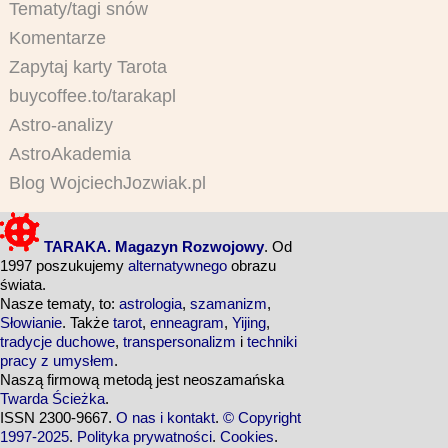
Tematy/tagi snów
Komentarze
Zapytaj karty Tarota
buycoffee.to/tarakapl
Astro-analizy
AstroAkademia
Blog WojciechJozwiak.pl
TARAKA. Magazyn Rozwojowy
. Od
1997 poszukujemy
alternatywnego
obrazu
świata.
Nasze tematy, to:
astrologia
,
szamanizm
,
Słowianie
. Także
tarot
,
enneagram
,
Yijing
,
tradycje duchowe
,
transpersonalizm
i
techniki
pracy z umysłem
.
Naszą firmową metodą jest neoszamańska
Twarda Ścieżka
.
ISSN 2300-9667.
O nas i kontakt
.
© Copyright
1997-2025
.
Polityka prywatności
.
Cookies
.