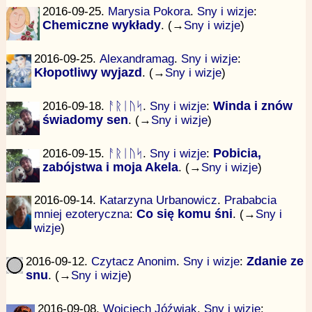
2016-09-25.
Marysia Pokora
.
Sny i wizje
:
Chemiczne wykłady
. (→
Sny i wizje
)
2016-09-25.
Alexandramag
.
Sny i wizje
:
Kłopotliwy wyjazd
. (→
Sny i wizje
)
2016-09-18.
ᚨᚱᛁᚢᛋ
.
Sny i wizje
:
Winda i znów
świadomy sen
. (→
Sny i wizje
)
2016-09-15.
ᚨᚱᛁᚢᛋ
.
Sny i wizje
:
Pobicia,
zabójstwa i moja Akela
. (→
Sny i wizje
)
2016-09-14.
Katarzyna Urbanowicz
.
Prababcia
mniej ezoteryczna
:
Co się komu śni
. (→
Sny i
wizje
)
2016-09-12.
Czytacz Anonim
.
Sny i wizje
:
Zdanie ze
snu
. (→
Sny i wizje
)
2016-09-08.
Wojciech Jóźwiak
.
Sny i wizje
: