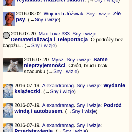
2016-08-02.
Wojciech Jóźwiak
.
Sny i wizje
:
Złe
psy
. (→
Sny i wizje
)
2016-07-20.
Max Love 333
.
Sny i wizje
:
Dematerializacja i Teleportacja
. O podróży bez
bagażu... (→
Sny i wizje
)
2016-07-20.
Mysz
.
Sny i wizje
:
Same
nieprzyjemności
. Chłód, brud i brak
szacunku (→
Sny i wizje
)
2016-07-19.
Alexandramag
.
Sny i wizje
:
Wydanie
książeczki
. (→
Sny i wizje
)
2016-07-19.
Alexandramag
.
Sny i wizje
:
Podróż
windą i autobusem
. (→
Sny i wizje
)
2016-07-19.
Alexandramag
.
Sny i wizje
:
Przedstawienie
. (→
Sny i wizje
)