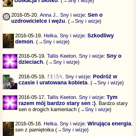
Ubikacja i błotko
. (→
Sny i wizje
)
2016-05-20.
Anna J.
.
Sny i wizje
:
Sen o
uzdrowicielce i wężu
. (→
Sny i wizje
)
2016-05-19.
Helka
.
Sny i wizje
:
Szkodliwy
demon
. (→
Sny i wizje
)
2016-05-19.
Tallis Keeton
.
Sny i wizje
:
Sny o
dzieciach
. (→
Sny i wizje
)
2016-05-18.
ᚨᚱᛁᚢᛋ
.
Sny i wizje
:
Podróż w
czasie i uratowana kobieta
. (→
Sny i wizje
)
2016-05-17.
Tallis Keeton
.
Sny i wizje
:
Tym
razem mój bardzo stary sen :)
. Bardzo stary
sen o drogich kamieniach (→
Sny i wizje
)
2016-05-16.
Helka
.
Sny i wizje
:
Wirująca energia
.
sen z pamiętnika (→
Sny i wizje
)