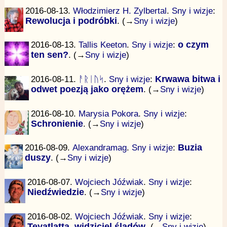
2016-08-13.
Włodzimierz H. Zylbertal
.
Sny i wizje
:
Rewolucja i podróbki
. (→
Sny i wizje
)
2016-08-13.
Tallis Keeton
.
Sny i wizje
:
o czym
ten sen?
. (→
Sny i wizje
)
2016-08-11.
ᚨᚱᛁᚢᛋ
.
Sny i wizje
:
Krwawa bitwa i
odwet poezją jako orężem
. (→
Sny i wizje
)
2016-08-10.
Marysia Pokora
.
Sny i wizje
:
Schronienie
. (→
Sny i wizje
)
2016-08-09.
Alexandramag
.
Sny i wizje
:
Buzia
duszy
. (→
Sny i wizje
)
2016-08-07.
Wojciech Jóźwiak
.
Sny i wizje
:
Niedźwiedzie
. (→
Sny i wizje
)
2016-08-02.
Wojciech Jóźwiak
.
Sny i wizje
:
Teyatlatta, widziciel śladów
. (→
Sny i wizje
)