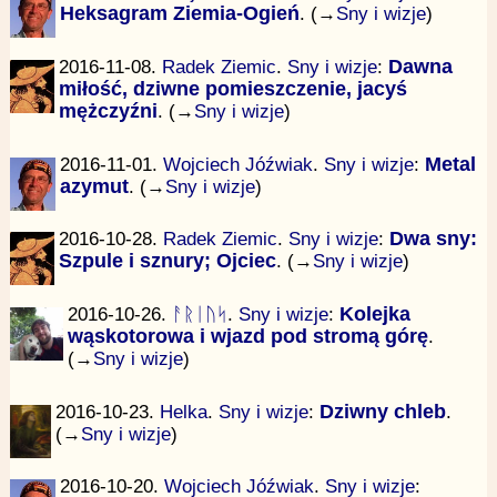
Heksagram Ziemia-Ogień
. (→
Sny i wizje
)
2016-11-08.
Radek Ziemic
.
Sny i wizje
:
Dawna
miłość, dziwne pomieszczenie, jacyś
mężczyźni
. (→
Sny i wizje
)
2016-11-01.
Wojciech Jóźwiak
.
Sny i wizje
:
Metal
azymut
. (→
Sny i wizje
)
2016-10-28.
Radek Ziemic
.
Sny i wizje
:
Dwa sny:
Szpule i sznury; Ojciec
. (→
Sny i wizje
)
2016-10-26.
ᚨᚱᛁᚢᛋ
.
Sny i wizje
:
Kolejka
wąskotorowa i wjazd pod stromą górę
.
(→
Sny i wizje
)
2016-10-23.
Helka
.
Sny i wizje
:
Dziwny chleb
.
(→
Sny i wizje
)
2016-10-20.
Wojciech Jóźwiak
.
Sny i wizje
: