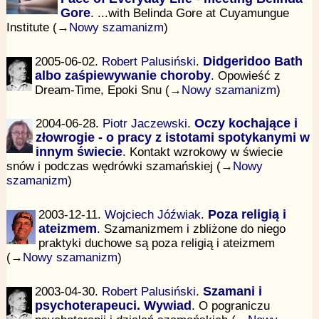
Gore
. ...with Belinda Gore at Cuyamungue
Institute (→
Nowy szamanizm
)
2005-06-02.
Robert Palusiński
.
Didgeridoo Bath
albo zaśpiewywanie choroby
. Opowieść z
Dream-Time, Epoki Snu (→
Nowy szamanizm
)
2004-06-28.
Piotr Jaczewski
.
Oczy kochające i
złowrogie - o pracy z istotami spotykanymi w
innym świecie
. Kontakt wzrokowy w świecie
snów i podczas wędrówki szamańskiej (→
Nowy
szamanizm
)
2003-12-11.
Wojciech Jóźwiak
.
Poza religią i
ateizmem
. Szamanizmem i zbliżone do niego
praktyki duchowe są poza religią i ateizmem
(→
Nowy szamanizm
)
2003-04-30.
Robert Palusiński
.
Szamani i
psychoterapeuci. Wywiad
. O pograniczu