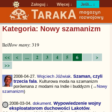
Zaloguj
↓
Więcej ↓
Jeśli... ↓
Kategoria: Nowy szamanizm
Ile/
How many
: 319
<<
<
...
2
3
4
5
6
>
>>
2008-04-27.
Wojciech Jóźwiak
.
Szaman, czyli
trzecia fala
. Kulturowa moda na szamanizm
porównana z modami na Indie i buddyzm (→
Nowy
szamanizm
)
2008-03-04.
dokument
.
Wypowiedzenie wojny
eksploatatorom duchowości Lakotów
.