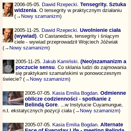
2006-05-05.
Dawid Rzepecki
.
Tensegrity. Sztuka
widzenia
. O tensegrity w praktycznym działaniu
(→
Nowy szamanizm
)
2005-11-25.
Dawid Rzepecki
.
Uwolnienie ciała
(wywiad)
. O Castanedzie, tensegrity i śniącym
ciele - wywiad przeprowadził Wojciech Jóźwiak
(→
Nowy szamanizm
)
2005-11-25.
Jakub Kamiński
.
(Neo)szamanizm a
poczucie sensu
. Co skłania ludzi do zajmowania
się praktykami szamańskimi w ponowoczesnym
świecie? (→
Nowy szamanizm
)
2005-07-05.
Kasia Emilia Bogdan
.
Odmienne
oblicze codzienności - spotkanie z
Belindą Gore
. ...w Instytucie Cuyamungue,
n.t. ekstatycznych pozycji ciała (→
Nowy szamanizm
)
2005-07-05.
Kasia Emilia Bogdan
.
Alternate
Face of Everyday Life - meeting Belinda