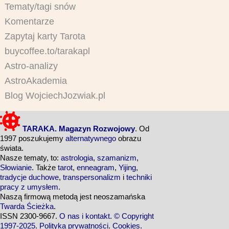
Tematy/tagi snów
Komentarze
Zapytaj karty Tarota
buycoffee.to/tarakapl
Astro-analizy
AstroAkademia
Blog WojciechJozwiak.pl
TARAKA. Magazyn Rozwojowy
. Od
1997 poszukujemy
alternatywnego
obrazu
świata.
Nasze tematy, to:
astrologia
,
szamanizm
,
Słowianie
. Także
tarot
,
enneagram
,
Yijing
,
tradycje duchowe
,
transpersonalizm
i
techniki
pracy z umysłem
.
Naszą firmową metodą jest neoszamańska
Twarda Ścieżka
.
ISSN 2300-9667.
O nas i kontakt
.
© Copyright
1997-2025
.
Polityka prywatności
.
Cookies
.