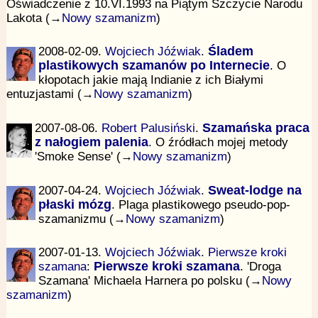
Oświadczenie z 10.VI.1993 na Piątym Szczycie Narodu
Lakota (→
Nowy szamanizm
)
2008-02-09.
Wojciech Jóźwiak
.
Śladem
plastikowych szamanów po Internecie
. O
kłopotach jakie mają Indianie z ich Białymi
entuzjastami (→
Nowy szamanizm
)
2007-08-06.
Robert Palusiński
.
Szamańska praca
z nałogiem palenia
. O źródłach mojej metody
'Smoke Sense' (→
Nowy szamanizm
)
2007-04-24.
Wojciech Jóźwiak
.
Sweat-lodge na
płaski mózg
. Plaga plastikowego pseudo-pop-
szamanizmu (→
Nowy szamanizm
)
2007-01-13.
Wojciech Jóźwiak
.
Pierwsze kroki
szamana
:
Pierwsze kroki szamana
. 'Droga
Szamana' Michaela Harnera po polsku (→
Nowy
szamanizm
)