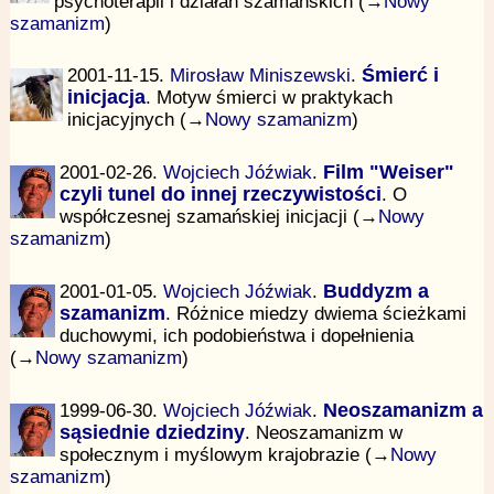
psychoterapii i działań szamańskich (→
Nowy
szamanizm
)
2001-11-15.
Mirosław Miniszewski
.
Śmierć i
inicjacja
. Motyw śmierci w praktykach
inicjacyjnych (→
Nowy szamanizm
)
2001-02-26.
Wojciech Jóźwiak
.
Film "Weiser"
czyli tunel do innej rzeczywistości
. O
współczesnej szamańskiej inicjacji (→
Nowy
szamanizm
)
2001-01-05.
Wojciech Jóźwiak
.
Buddyzm a
szamanizm
. Różnice miedzy dwiema ścieżkami
duchowymi, ich podobieństwa i dopełnienia
(→
Nowy szamanizm
)
1999-06-30.
Wojciech Jóźwiak
.
Neoszamanizm a
sąsiednie dziedziny
. Neoszamanizm w
społecznym i myślowym krajobrazie (→
Nowy
szamanizm
)