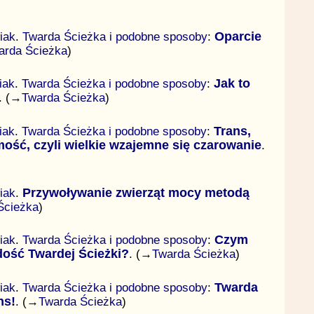
iak
.
Twarda Ścieżka i podobne sposoby
:
Oparcie
arda Ścieżka
)
iak
.
Twarda Ścieżka i podobne sposoby
:
Jak to
. (→
Twarda Ścieżka
)
iak
.
Twarda Ścieżka i podobne sposoby
:
Trans,
ość, czyli wielkie wzajemne się czarowanie
.
iak
.
Przywoływanie zwierząt mocy metodą
Ścieżka
)
iak
.
Twarda Ścieżka i podobne sposoby
:
Czym
rdość Twardej Ścieżki?
. (→
Twarda Ścieżka
)
iak
.
Twarda Ścieżka i podobne sposoby
:
Twarda
ns!
. (→
Twarda Ścieżka
)