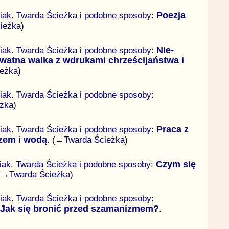
iak
.
Twarda Ścieżka i podobne sposoby
:
Poezja
ieżka
)
iak
.
Twarda Ścieżka i podobne sposoby
:
Nie-
ywatna walka z wdrukami chrześcijaństwa i
ieżka
)
iak
.
Twarda Ścieżka i podobne sposoby
:
eżka
)
iak
.
Twarda Ścieżka i podobne sposoby
:
Praca z
rzem i wodą
. (→
Twarda Ścieżka
)
iak
.
Twarda Ścieżka i podobne sposoby
:
Czym się
 (→
Twarda Ścieżka
)
iak
.
Twarda Ścieżka i podobne sposoby
:
 Jak się bronić przed szamanizmem?
.