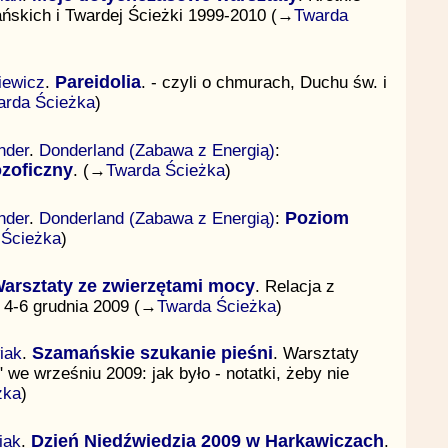
ańskich i Twardej Ścieżki 1999-2010 (→
Twarda
iewicz
.
Pareidolia
. - czyli o chmurach, Duchu św. i
arda Ścieżka
)
nder
.
Donderland (Zabawa z Energią)
:
zoficzny
. (→
Twarda Ścieżka
)
nder
.
Donderland (Zabawa z Energią)
:
Poziom
 Ścieżka
)
arsztaty ze zwierzętami mocy
. Relacja z
 4-6 grudnia 2009 (→
Twarda Ścieżka
)
iak
.
Szamańskie szukanie pieśni
. Warsztaty
we wrześniu 2009: jak było - notatki, żeby nie
żka
)
iak
.
Dzień Niedźwiedzia 2009 w Harkawiczach
.