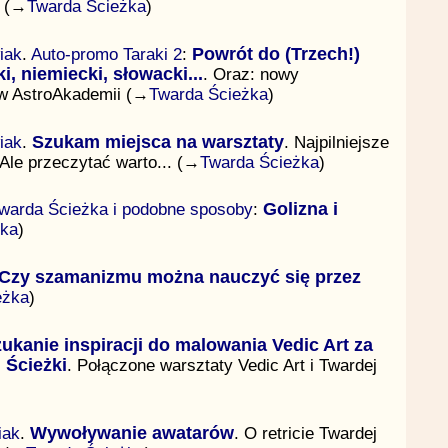
. (→
Twarda Ścieżka
)
iak
.
Auto-promo Taraki 2
:
Powrót do (Trzech!)
i, niemiecki, słowacki...
. Oraz: nowy
 w AstroAkademii (→
Twarda Ścieżka
)
iak
.
Szukam miejsca na warsztaty
. Najpilniejsze
 Ale przeczytać warto... (→
Twarda Ścieżka
)
warda Ścieżka i podobne sposoby
:
Golizna i
żka
)
Czy szamanizmu można nauczyć się przez
eżka
)
ukanie inspiracji do malowania Vedic Art za
 Ścieżki
. Połączone warsztaty Vedic Art i Twardej
iak
.
Wywoływanie awatarów
. O retricie Twardej