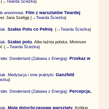
1 (→
Twarda Ścieżka
)
lub anonimowi
.
Film z warsztatów Twardej
zez Jana Szeligę (→
Twarda Ścieżka
)
iak
.
Szałas Potu co Pełnię
. (→
Twarda Ścieżka
)
iak
.
Szałas potu
. Albo łaźnia polska. Minimum
eć (→
Twarda Ścieżka
)
nder
.
Donderland (Zabawa z Energią)
:
Przekaz w
iak
.
Medytacja i inne praktyki
:
Ganzfeld
ieżka
)
nder
.
Donderland (Zabawa z Energią)
:
Percepcja.
.
iak
.
Moje dotychczasowe warsztaty
. Krótkie