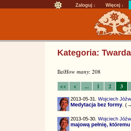
Zaloguj
↓
Więcej ↓
Kategoria: Twarda
Ile/
How many
: 208
<<
<
...
1
2
3
2013-05-31.
Wojciech Jóźw
Medytacja bez formy
. (
2013-05-30.
Wojciech Jóźw
majową pełnię, któremu