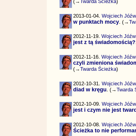
(→
Twarda Ścieżka
)
2013-01-04.
Wojciech Jóźw
w punktach mocy
. (→
Tw
2012-11-19.
Wojciech Jóźw
jest z tą świadomością?
2012-11-16.
Wojciech Jóźw
czyli zmieniona świadom
(→
Twarda Ścieżka
)
2012-10-31.
Wojciech Jóźw
diad w kręgu
. (→
Twarda 
2012-10-09.
Wojciech Jóźw
jest i czym nie jest twa
2012-10-08.
Wojciech Jóźw
Ścieżka to nie performa