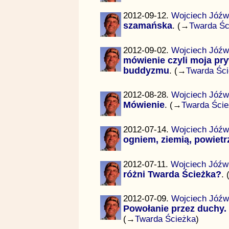
2012-09-12.
Wojciech Jóźw
szamańska
. (→
Twarda Śc
2012-09-02.
Wojciech Jóźw
mówienie czyli moja pr
buddyzmu
. (→
Twarda Śc
2012-08-28.
Wojciech Jóźw
Mówienie
. (→
Twarda Ści
2012-07-14.
Wojciech Jóźw
ogniem, ziemią, powiet
2012-07-11.
Wojciech Jóźw
różni Twarda Ścieżka?
.
2012-07-09.
Wojciech Jóźw
Powołanie przez duchy.
(→
Twarda Ścieżka
)