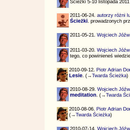
Ścieżki 5-10 listopada 201
2011-06-24.
autorzy różni 
Ścieżki
. prowadzonych pr
2011-05-21.
Wojciech Jóźw
2011-03-20.
Wojciech Jóźw
tego, co powinieneś wiedzi
2010-09-12.
Piotr Adrian Do
Lesie
. (→
Twarda Ścieżka
)
2010-08-29.
Wojciech Jóźw
meditation
. (→
Twarda Śc
2010-08-06.
Piotr Adrian Do
(→
Twarda Ścieżka
)
2010-07-14.
Wojciech Jóźw