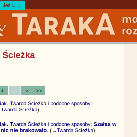
Jeśli... ↓
 Ścieżka
4
>
>>
iak
.
Twarda Ścieżka i podobne sposoby
:
→
Twarda Ścieżka
)
iak
.
Twarda Ścieżka i podobne sposoby
:
Szałas w
 nic nie brakowało
. (→
Twarda Ścieżka
)