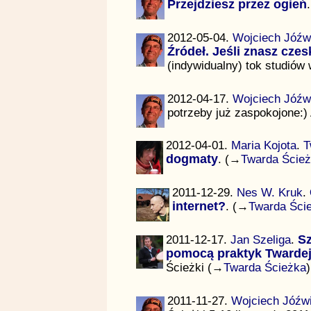
Przejdziesz przez ogień
2012-05-04.
Wojciech Jóźw
Źródeł. Jeśli znasz czesk
(indywidualny) tok studiów
2012-04-17.
Wojciech Jóźw
potrzeby już zaspokojone:)
2012-04-01.
Maria Kojota
.
T
dogmaty
. (→
Twarda Ście
2011-12-29.
Nes W. Kruk
.
internet?
. (→
Twarda Ści
2011-12-17.
Jan Szeliga
.
Sz
pomocą praktyk Twardej
Ścieżki (→
Twarda Ścieżka
)
2011-11-27.
Wojciech Jóźw