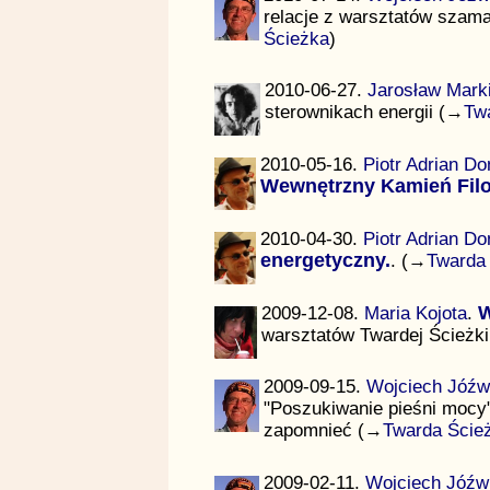
relacje z warsztatów szam
Ścieżka
)
2010-06-27.
Jarosław Mark
sterownikach energii (→
Tw
2010-05-16.
Piotr Adrian Do
Wewnętrzny Kamień Filo
2010-04-30.
Piotr Adrian Do
energetyczny.
. (→
Twarda
2009-12-08.
Maria Kojota
.
W
warsztatów Twardej Ścieżki
2009-09-15.
Wojciech Jóźw
"Poszukiwanie pieśni mocy" 
zapomnieć (→
Twarda Ście
2009-02-11.
Wojciech Jóźw