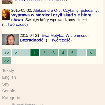
2015-05-02.
Aleksandra O-J
.
Czytamy, polecamy
:
Wyprawa w Mordęgi czyli skąd się biorą
słowa
. Świat,w który wprowadzamy dzieci
(→
Twórczość
)
2015-04-21.
Ewa Motyka
.
W ciemności
:
Bezradność
. (→
Twórczość
)
<<
<
1
2
3
4
5
>
>>
Teksty
English
Sny
Seriale
Kategorie
Rozwiń kategorie ↓