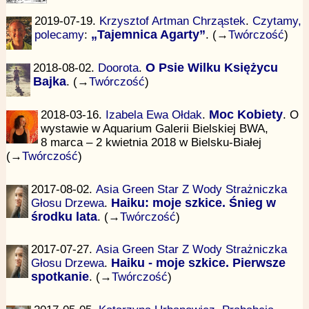
2019-07-19.
Krzysztof Artman Chrząstek
.
Czytamy,
polecamy
:
„Tajemnica Agarty”
. (→
Twórczość
)
2018-08-02.
Doorota
.
O Psie Wilku Księżycu
Bajka
. (→
Twórczość
)
2018-03-16.
Izabela Ewa Ołdak
.
Moc Kobiety
. O
wystawie w Aquarium Galerii Bielskiej BWA,
8 marca – 2 kwietnia 2018 w Bielsku-Białej
(→
Twórczość
)
2017-08-02.
Asia Green Star Z Wody Strażniczka
Głosu Drzewa
.
Haiku: moje szkice. Śnieg w
środku lata
. (→
Twórczość
)
2017-07-27.
Asia Green Star Z Wody Strażniczka
Głosu Drzewa
.
Haiku - moje szkice. Pierwsze
spotkanie
. (→
Twórczość
)