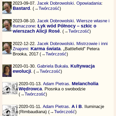
2023-09-07.
Jacek Dobrowolski
.
Opowiadania
:
Bastard
. (→
Twórczość
)
2023-08-10.
Jacek Dobrowolski
.
Wiersze własne i
tłumaczone
:
Łyk wód Północy – szkic o
wierszach Alicji Rosé
. (→
Twórczość
)
2022-12-22.
Jacek Dobrowolski
.
Mistrzowie i inni
Znajomi
:
Karma świata
. „Battlefield” Petera
Brooka, 2017 (→
Twórczość
)
2020-01-30.
Gabriela Bukała
.
Kultywacja
ewolucji
. (→
Twórczość
)
2020-01-13.
Adam Pietras
.
Melancholia
Wędrowca
. Piosnka o swobodzie
(→
Twórczość
)
2020-01-11.
Adam Pietras
.
A i B
. Iluminacje
(Rimbaudiana) (→
Twórczość
)