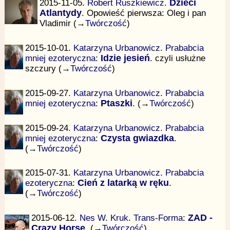
2015-11-05.
Robert Ruszkiewicz
.
Dzieci
Atlantydy
. Opowieść pierwsza: Oleg i pan
Vladimir (→
Twórczość
)
2015-10-01.
Katarzyna Urbanowicz
.
Prababcia
mniej ezoteryczna
:
Idzie jesień
. czyli usłużne
szczury (→
Twórczość
)
2015-09-27.
Katarzyna Urbanowicz
.
Prababcia
mniej ezoteryczna
:
Ptaszki
. (→
Twórczość
)
2015-09-24.
Katarzyna Urbanowicz
.
Prababcia
mniej ezoteryczna
:
Czysta gwiazdka
.
(→
Twórczość
)
2015-07-31.
Katarzyna Urbanowicz
.
Prababcia
ezoteryczna
:
Cień z latarką w ręku
.
(→
Twórczość
)
2015-06-12.
Nes W. Kruk
.
Trans-Forma
:
ZAD -
Crazy Horse
. (→
Twórczość
)