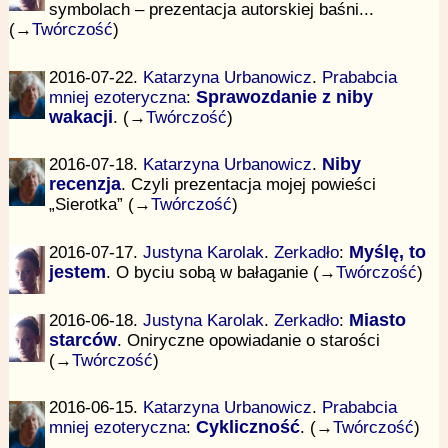
symbolach – prezentacja autorskiej baśni...
(→
Twórczość
)
2016-07-22.
Katarzyna Urbanowicz
.
Prababcia
mniej ezoteryczna
:
Sprawozdanie z niby
wakacji
. (→
Twórczość
)
2016-07-18.
Katarzyna Urbanowicz
.
Niby
recenzja
. Czyli prezentacja mojej powieści
„Sierotka” (→
Twórczość
)
2016-07-17.
Justyna Karolak
.
Zerkadło
:
Myślę, to
jestem
. O byciu sobą w bałaganie (→
Twórczość
)
2016-06-18.
Justyna Karolak
.
Zerkadło
:
Miasto
starców
. Oniryczne opowiadanie o starości
(→
Twórczość
)
2016-06-15.
Katarzyna Urbanowicz
.
Prababcia
mniej ezoteryczna
:
Cykliczność
. (→
Twórczość
)