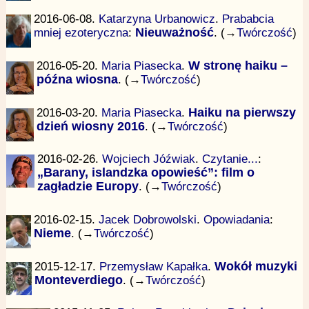
2016-06-08.
Katarzyna Urbanowicz
.
Prababcia
mniej ezoteryczna
:
Nieuważność
. (→
Twórczość
)
2016-05-20.
Maria Piasecka
.
W stronę haiku –
późna wiosna
. (→
Twórczość
)
2016-03-20.
Maria Piasecka
.
Haiku na pierwszy
dzień wiosny 2016
. (→
Twórczość
)
2016-02-26.
Wojciech Jóźwiak
.
Czytanie...
:
„Barany, islandzka opowieść”: film o
zagładzie Europy
. (→
Twórczość
)
2016-02-15.
Jacek Dobrowolski
.
Opowiadania
:
Nieme
. (→
Twórczość
)
2015-12-17.
Przemysław Kapałka
.
Wokół muzyki
Monteverdiego
. (→
Twórczość
)