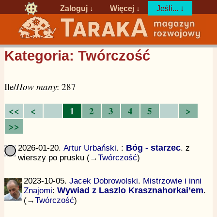
Zaloguj
↓
Więcej ↓
Jeśli... ↓
Kategoria: Twórczość
Ile/
How many
: 287
<<
<
1
2
3
4
5
>
>>
2026-01-20.
Artur Urbański
.
:
Bóg - starzec
. z
wierszy po prusku (→
Twórczość
)
2023-10-05.
Jacek Dobrowolski
.
Mistrzowie i inni
Znajomi
:
Wywiad z Laszlo Krasznahorkai’em
.
(→
Twórczość
)