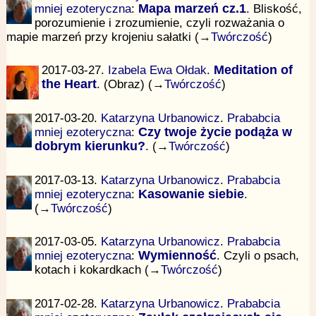
mniej ezoteryczna
:
Mapa marzeń cz.1
. Bliskość,
porozumienie i zrozumienie, czyli rozważania o
mapie marzeń przy krojeniu sałatki (→
Twórczość
)
2017-03-27.
Izabela Ewa Ołdak
.
Meditation of
the Heart
. (Obraz) (→
Twórczość
)
2017-03-20.
Katarzyna Urbanowicz
.
Prababcia
mniej ezoteryczna
:
Czy twoje życie podąża w
dobrym kierunku?
. (→
Twórczość
)
2017-03-13.
Katarzyna Urbanowicz
.
Prababcia
mniej ezoteryczna
:
Kasowanie siebie
.
(→
Twórczość
)
2017-03-05.
Katarzyna Urbanowicz
.
Prababcia
mniej ezoteryczna
:
Wymienność
. Czyli o psach,
kotach i kokardkach (→
Twórczość
)
2017-02-28.
Katarzyna Urbanowicz
.
Prababcia