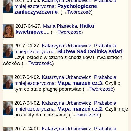
2017-05-05.
Katarzyna Urbanowicz
.
Prababcia
mniej ezoteryczna
:
Psychologiczne
zanieczyszczenie
. (→
Twórczość
)
2017-04-27.
Maria Piasecka
.
Haiku
kwietniowe...
. (→
Twórczość
)
2017-04-27.
Katarzyna Urbanowicz
.
Prababcia
mniej ezoteryczna
:
Służew Nad Dolinką safari
.
Czyli osiedle widziane z chodzików i inwalidzkich
wózków (→
Twórczość
)
2017-04-02.
Katarzyna Urbanowicz
.
Prababcia
mniej ezoteryczna
:
Mapa marzeń cz.3
. Czyli o
tym co stale pragnę poprawiać (→
Twórczość
)
2017-04-02.
Katarzyna Urbanowicz
.
Prababcia
mniej ezoteryczna
:
Mapa marzeń cz.2
. Czyli moje
postulaty do mnie samej (→
Twórczość
)
2017-04-01.
Katarzyna Urbanowicz
.
Prababcia