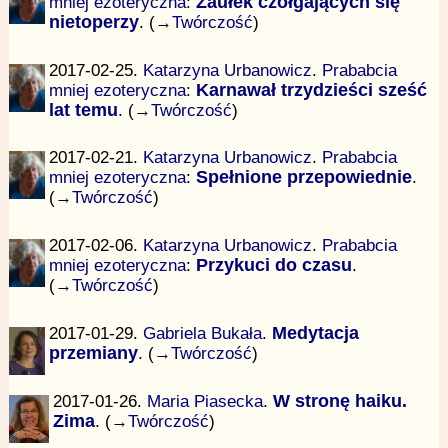
mniej ezoteryczna
:
Zaułek czołgających się
nietoperzy
. (→
Twórczość
)
2017-02-25.
Katarzyna Urbanowicz
.
Prababcia
mniej ezoteryczna
:
Karnawał trzydzieści sześć
lat temu
. (→
Twórczość
)
2017-02-21.
Katarzyna Urbanowicz
.
Prababcia
mniej ezoteryczna
:
Spełnione przepowiednie
.
(→
Twórczość
)
2017-02-06.
Katarzyna Urbanowicz
.
Prababcia
mniej ezoteryczna
:
Przykuci do czasu
.
(→
Twórczość
)
2017-01-29.
Gabriela Bukała
.
Medytacja
przemiany
. (→
Twórczość
)
2017-01-26.
Maria Piasecka
.
W stronę haiku.
Zima
. (→
Twórczość
)