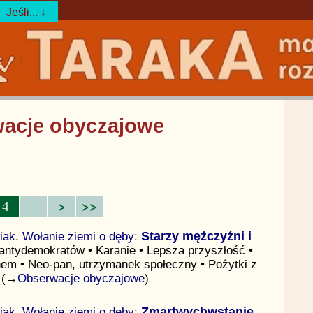
Jeśli... ↓
wacje obyczajowe
4
>
>>
iak
.
Wołanie ziemi o dęby
:
Starzy mężczyźni i
 antydemokratów • Karanie • Lepsza przyszłość •
nem • Neo-pan, utrzymanek społeczny • Pożytki z
e (→
Obserwacje obyczajowe
)
iak
.
Wołanie ziemi o dęby
:
Zmartwychwstanie