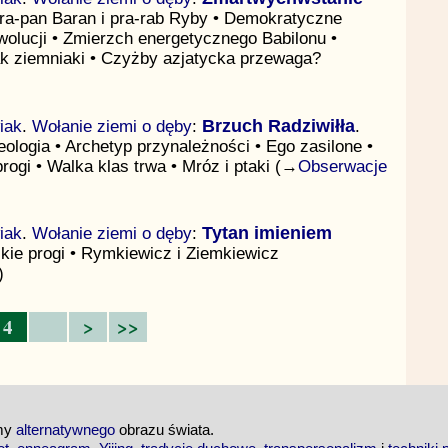
Pra-pan Baran i pra-rab Ryby • Demokratyczne
ewolucji • Zmierzch energetycznego Babilonu •
ak ziemniaki • Czyżby azjatycka przewaga?
iak
.
Wołanie ziemi o dęby
:
Brzuch Radziwiłła
.
ologia • Archetyp przynależności • Ego zasilone •
progi • Walka klas trwa • Mróz i ptaki (→
Obserwacje
iak
.
Wołanie ziemi o dęby
:
Tytan imieniem
lskie progi • Rymkiewicz i Ziemkiewicz
)
4
>
>>
emy
alternatywnego
obrazu świata.