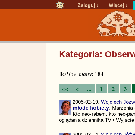
Zaloguj
↓
Więcej ↓
Kategoria: Obser
Ile/
How many
: 184
<<
<
...
1
2
3
2005-02-19.
Wojciech Jóźw
młode kobiety
. Marzenia
Kto neo-rabem, kto neo-pa
oglądania dziennika TV • Wyjści
2005-02-14.
Wojciech Jóźw