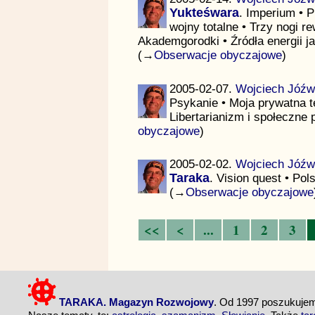
Yukteśwara
. Imperium • 
wojny totalne • Trzy nogi r
Akademgorodki • Źródła energii j
(→
Obserwacje obyczajowe
)
2005-02-07.
Wojciech Jóźw
Psykanie • Moja prywatna te
Libertarianizm i społeczne 
obyczajowe
)
2005-02-02.
Wojciech Jóźw
Taraka
. Vision quest • Po
(→
Obserwacje obyczajowe
<<
<
...
1
2
3
TARAKA. Magazyn Rozwojowy
. Od 1997 poszukuj