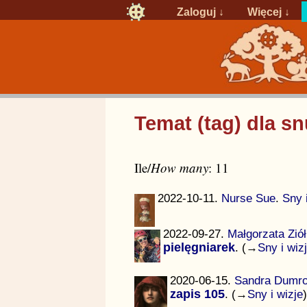
Zaloguj
↓
Więcej ↓
Temat (tag) dla sn
Ile/
How many
: 11
2022-10-11.
Nurse Sue
.
Sny 
2022-09-27.
Małgorzata Zió
pielęgniarek
. (→
Sny i wiz
2020-06-15.
Sandra Dumr
zapis 105
. (→
Sny i wizje
)