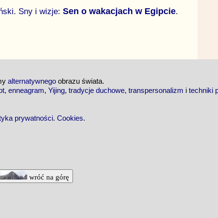
ński
.
Sny i wizje
:
Sen o wakacjach w Egipcie
.
emy
alternatywnego
obrazu świata.
ot
,
enneagram
,
Yijing
,
tradycje duchowe
,
transpersonalizm
i
techniki 
ityka prywatności
.
Cookies
.
wróć na górę