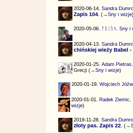
2020-06-14.
Sandra Dumr
Zapis 104
. (→
Sny i wizje
2020-05-06.
ᚨᚱᛁᚢᛋ
.
Sny i 
2020-04-13.
Sandra Dumr
chińskiej wieży Babel -
2020-01-25.
Adam Pietras
Grecji (→
Sny i wizje
)
2020-01-19.
Wojciech Jóźw
2020-01-01.
Radek Ziemic
.
wizje
)
2019-11-28.
Sandra Dumr
złoty pas. Zapis 22
. (→
S