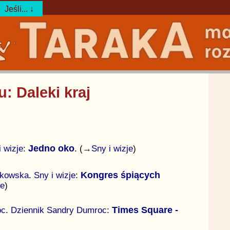
Jeśli... ↓
u: Daleki kraj
i wizje
:
Jedno oko
. (→
Sny i wizje
)
łkowska
.
Sny i wizje
:
Kongres śpiących
je
)
oc
.
Dziennik Sandry Dumroc
:
Times Square -