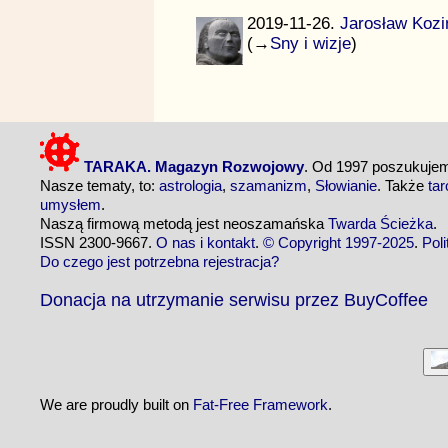
2019-11-26.
Jarosław Kozi
(→
Sny i wizje
)
TARAKA. Magazyn Rozwojowy
. Od 1997 poszukuj
Nasze tematy, to:
astrologia
,
szamanizm
,
Słowianie
. Także
tar
umysłem
.
Naszą firmową metodą jest neoszamańska
Twarda Ścieżka
.
ISSN 2300-9667.
O nas i kontakt
.
© Copyright 1997-2025
.
Pol
Do czego jest potrzebna rejestracja?
Donacja na utrzymanie serwisu przez BuyCoffee
We are proudly built on
Fat-Free Framework
.