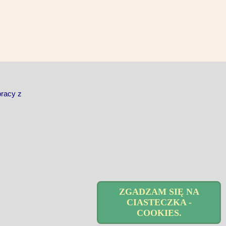
pracy z
ZGADZAM SIĘ NA
CIASTECZKA -
COOKIES.