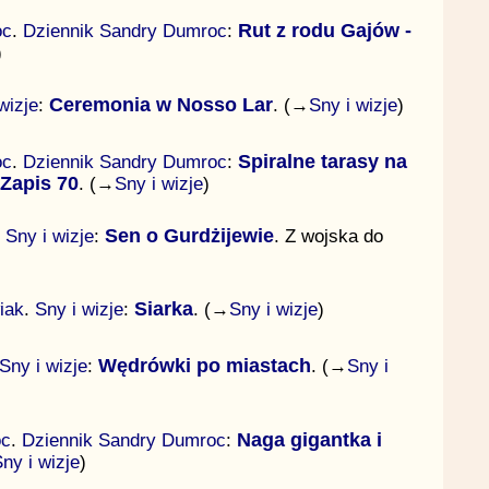
oc
.
Dziennik Sandry Dumroc
:
Rut z rodu Gajów -
)
wizje
:
Ceremonia w Nosso Lar
. (→
Sny i wizje
)
oc
.
Dziennik Sandry Dumroc
:
Spiralne tarasy na
 Zapis 70
. (→
Sny i wizje
)
.
Sny i wizje
:
Sen o Gurdżijewie
. Z wojska do
iak
.
Sny i wizje
:
Siarka
. (→
Sny i wizje
)
Sny i wizje
:
Wędrówki po miastach
. (→
Sny i
oc
.
Dziennik Sandry Dumroc
:
Naga gigantka i
ny i wizje
)