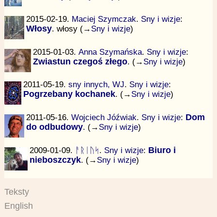
2015-02-19.
Maciej Szymczak
.
Sny i wizje
:
Włosy
. włosy (→
Sny i wizje
)
2015-01-03.
Anna Szymańska
.
Sny i wizje
:
Zwiastun czegoś złego
. (→
Sny i wizje
)
2011-05-19.
sny innych, WJ
.
Sny i wizje
:
Pogrzebany kochanek
. (→
Sny i wizje
)
2011-05-16.
Wojciech Jóźwiak
.
Sny i wizje
:
Dom
do odbudowy
. (→
Sny i wizje
)
2009-01-09.
ᚨᚱᛁᚢᛋ
.
Sny i wizje
:
Biuro i
nieboszczyk
. (→
Sny i wizje
)
Teksty
English