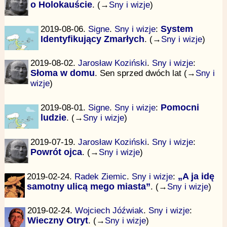
o Holokauście
. (→
Sny i wizje
)
2019-08-06.
Signe
.
Sny i wizje
:
System
Identyfikujący Zmarłych
. (→
Sny i wizje
)
2019-08-02.
Jarosław Koziński
.
Sny i wizje
:
Słoma w domu
. Sen sprzed dwóch lat (→
Sny i
wizje
)
2019-08-01.
Signe
.
Sny i wizje
:
Pomocni
ludzie
. (→
Sny i wizje
)
2019-07-19.
Jarosław Koziński
.
Sny i wizje
:
Powrót ojca
. (→
Sny i wizje
)
2019-02-24.
Radek Ziemic
.
Sny i wizje
:
„A ja idę
samotny ulicą mego miasta”
. (→
Sny i wizje
)
2019-02-24.
Wojciech Jóźwiak
.
Sny i wizje
:
Wieczny Otryt
. (→
Sny i wizje
)