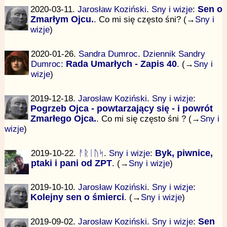
2020-03-11.
Jarosław Koziński
.
Sny i wizje
:
Sen o
Zmarłym Ojcu.
. Co mi się często śni? (→
Sny i
wizje
)
2020-01-26.
Sandra Dumroc
.
Dziennik Sandry
Dumroc
:
Rada Umarłych - Zapis 40
. (→
Sny i
wizje
)
2019-12-18.
Jarosław Koziński
.
Sny i wizje
:
Pogrzeb Ojca - powtarzający się - i powrót
Zmarłego Ojca.
. Co mi się często śni ? (→
Sny i
wizje
)
2019-10-22.
ᚨᚱᛁᚢᛋ
.
Sny i wizje
:
Byk, piwnice,
ptaki i pani od ZPT
. (→
Sny i wizje
)
2019-10-10.
Jarosław Koziński
.
Sny i wizje
:
Kolejny sen o śmierci
. (→
Sny i wizje
)
2019-09-02.
Jarosław Koziński
.
Sny i wizje
:
Sen