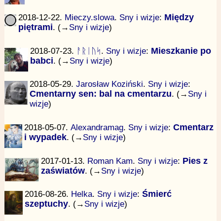
2018-12-22.
Mieczy.slowa
.
Sny i wizje
:
Między
piętrami
. (→
Sny i wizje
)
2018-07-23.
ᚨᚱᛁᚢᛋ
.
Sny i wizje
:
Mieszkanie po
babci
. (→
Sny i wizje
)
2018-05-29.
Jarosław Koziński
.
Sny i wizje
:
Cmentarny sen: bal na cmentarzu
. (→
Sny i
wizje
)
2018-05-07.
Alexandramag
.
Sny i wizje
:
Cmentarz
i wypadek
. (→
Sny i wizje
)
2017-01-13.
Roman Kam
.
Sny i wizje
:
Pies z
zaświatów
. (→
Sny i wizje
)
2016-08-26.
Helka
.
Sny i wizje
:
Śmierć
szeptuchy
. (→
Sny i wizje
)