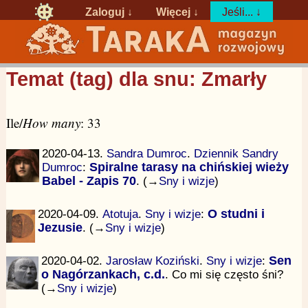
Zaloguj
↓
Więcej ↓
Jeśli... ↓
Temat (tag) dla snu: Zmarły
Ile/
How many
: 33
2020-04-13.
Sandra Dumroc
.
Dziennik Sandry
Dumroc
:
Spiralne tarasy na chińskiej wieży
Babel - Zapis 70
. (→
Sny i wizje
)
2020-04-09.
Atotuja
.
Sny i wizje
:
O studni i
Jezusie
. (→
Sny i wizje
)
2020-04-02.
Jarosław Koziński
.
Sny i wizje
:
Sen
o Nagórzankach, c.d.
. Co mi się często śni?
(→
Sny i wizje
)