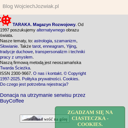
Blog WojciechJozwiak.pl
TARAKA. Magazyn Rozwojowy
. Od
1997 poszukujemy
alternatywnego
obrazu
świata.
Nasze tematy, to:
astrologia
,
szamanizm
,
Słowianie
. Także
tarot
,
enneagram
,
Yijing
,
tradycje duchowe
,
transpersonalizm
i
techniki
pracy z umysłem
.
Naszą firmową metodą jest neoszamańska
Twarda Ścieżka
.
ISSN 2300-9667.
O nas i kontakt
.
© Copyright
1997-2025
.
Polityka prywatności
.
Cookies
.
Do czego jest potrzebna rejestracja?
Donacja na utrzymanie serwisu przez
BuyCoffee
ZGADZAM SIĘ NA
CIASTECZKA -
wróć na górę
COOKIES.