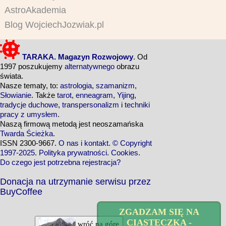
AstroAkademia
Blog WojciechJozwiak.pl
TARAKA. Magazyn Rozwojowy
. Od
1997 poszukujemy
alternatywnego
obrazu
świata.
Nasze tematy, to:
astrologia
,
szamanizm
,
Słowianie
. Także
tarot
,
enneagram
,
Yijing
,
tradycje duchowe
,
transpersonalizm
i
techniki
pracy z umysłem
.
Naszą firmową metodą jest neoszamańska
Twarda Ścieżka
.
ISSN 2300-9667.
O nas i kontakt
.
© Copyright
1997-2025
.
Polityka prywatności
.
Cookies
.
Do czego jest potrzebna rejestracja?
Donacja na utrzymanie serwisu przez
BuyCoffee
ZGADZAM SIĘ NA
CIASTECZKA -
wróć na górę