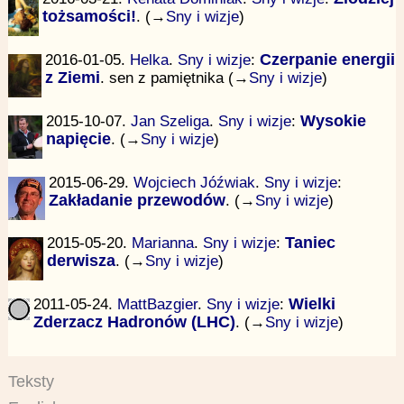
tożsamości!
. (→
Sny i wizje
)
2016-01-05.
Helka
.
Sny i wizje
:
Czerpanie energii
z Ziemi
. sen z pamiętnika (→
Sny i wizje
)
2015-10-07.
Jan Szeliga
.
Sny i wizje
:
Wysokie
napięcie
. (→
Sny i wizje
)
2015-06-29.
Wojciech Jóźwiak
.
Sny i wizje
:
Zakładanie przewodów
. (→
Sny i wizje
)
2015-05-20.
Marianna
.
Sny i wizje
:
Taniec
derwisza
. (→
Sny i wizje
)
2011-05-24.
MattBazgier
.
Sny i wizje
:
Wielki
Zderzacz Hadronów (LHC)
. (→
Sny i wizje
)
Teksty