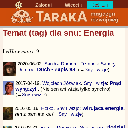
Zaloguj
↓
Więcej ↓
Jeśli... ↓
Temat (tag) dla snu: Energia
Ile/
How many
: 9
2020-06-02.
Sandra Dumroc
.
Dziennik Sandry
Dumroc
:
Duch - Zapis 98
. (→
Sny i wizje
)
2017-04-19.
Wojciech Jóźwiak
.
Sny i wizje
:
Prąd
wyłączyli
. (Nie sen ani wizja tylko synchro)
(→
Sny i wizje
)
2016-05-16.
Helka
.
Sny i wizje
:
Wirująca energia
.
sen z pamiętnika (→
Sny i wizje
)
2016-03-21.
Renata Dominiak
.
Sny i wizje
:
Złodziej