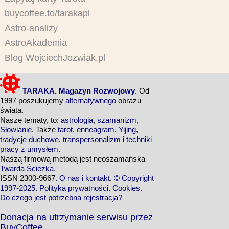
buycoffee.to/tarakapl
Astro-analizy
AstroAkademia
Blog WojciechJozwiak.pl
TARAKA. Magazyn Rozwojowy
. Od
1997 poszukujemy
alternatywnego
obrazu
świata.
Nasze tematy, to:
astrologia
,
szamanizm
,
Słowianie
. Także
tarot
,
enneagram
,
Yijing
,
tradycje duchowe
,
transpersonalizm
i
techniki
pracy z umysłem
.
Naszą firmową metodą jest neoszamańska
Twarda Ścieżka
.
ISSN 2300-9667.
O nas i kontakt
.
© Copyright
1997-2025
.
Polityka prywatności
.
Cookies
.
Do czego jest potrzebna rejestracja?
Donacja na utrzymanie serwisu przez
BuyCoffee