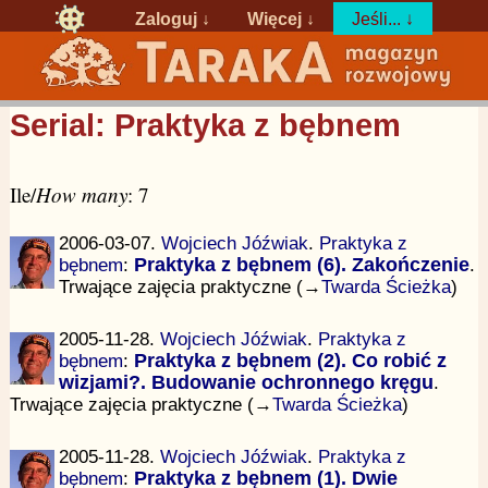
Zaloguj
↓
Więcej ↓
Jeśli... ↓
Serial: Praktyka z bębnem
Ile/
How many
: 7
2006-03-07.
Wojciech Jóźwiak
.
Praktyka z
bębnem
:
Praktyka z bębnem (6). Zakończenie
.
Trwające zajęcia praktyczne (→
Twarda Ścieżka
)
2005-11-28.
Wojciech Jóźwiak
.
Praktyka z
bębnem
:
Praktyka z bębnem (2). Co robić z
wizjami?. Budowanie ochronnego kręgu
.
Trwające zajęcia praktyczne (→
Twarda Ścieżka
)
2005-11-28.
Wojciech Jóźwiak
.
Praktyka z
bębnem
:
Praktyka z bębnem (1). Dwie