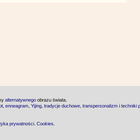
emy
alternatywnego
obrazu świata.
ot
,
enneagram
,
Yijing
,
tradycje duchowe
,
transpersonalizm
i
techniki 
ityka prywatności
.
Cookies
.