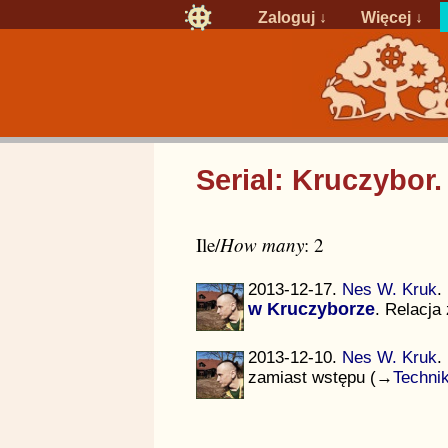
Zaloguj
↓
Więcej ↓
Serial: Kruczybor
Ile/
How many
: 2
2013-12-17.
Nes W. Kruk
.
w Kruczyborze
. Relacja
2013-12-10.
Nes W. Kruk
.
zamiast wstępu (→
Technik