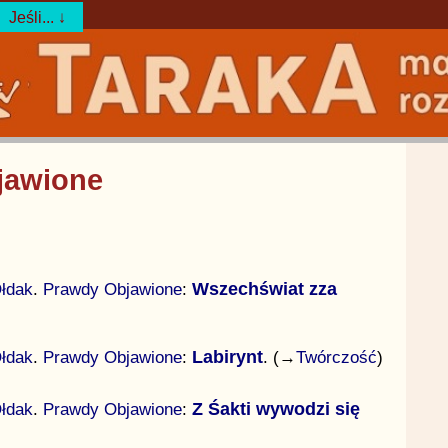
Jeśli... ↓
jawione
łdak
.
Prawdy Objawione
:
Wszechświat zza
łdak
.
Prawdy Objawione
:
Labirynt
. (→
Twórczość
)
łdak
.
Prawdy Objawione
:
Z Śakti wywodzi się