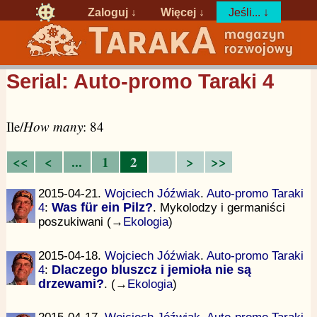
Zaloguj
↓
Więcej ↓
Jeśli... ↓
Serial: Auto-promo Taraki 4
Ile/
How many
: 84
<<
<
...
1
2
>
>>
2015-04-21.
Wojciech Jóźwiak
.
Auto-promo Taraki
4
:
Was für ein Pilz?
. Mykolodzy i germaniści
poszukiwani (→
Ekologia
)
2015-04-18.
Wojciech Jóźwiak
.
Auto-promo Taraki
4
:
Dlaczego bluszcz i jemioła nie są
drzewami?
. (→
Ekologia
)