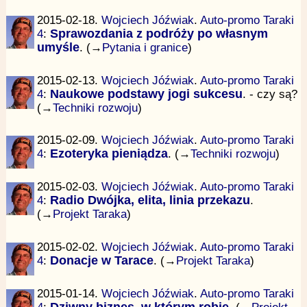
2015-02-18.
Wojciech Jóźwiak
.
Auto-promo Taraki
4
:
Sprawozdania z podróży po własnym
umyśle
. (→
Pytania i granice
)
2015-02-13.
Wojciech Jóźwiak
.
Auto-promo Taraki
4
:
Naukowe podstawy jogi sukcesu
. - czy są?
(→
Techniki rozwoju
)
2015-02-09.
Wojciech Jóźwiak
.
Auto-promo Taraki
4
:
Ezoteryka pieniądza
. (→
Techniki rozwoju
)
2015-02-03.
Wojciech Jóźwiak
.
Auto-promo Taraki
4
:
Radio Dwójka, elita, linia przekazu
.
(→
Projekt Taraka
)
2015-02-02.
Wojciech Jóźwiak
.
Auto-promo Taraki
4
:
Donacje w Tarace
. (→
Projekt Taraka
)
2015-01-14.
Wojciech Jóźwiak
.
Auto-promo Taraki
4
:
Dziwny biznes, w którym robię
. (→
Projekt