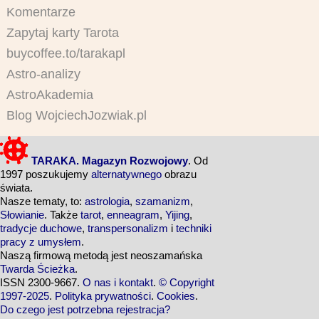
Komentarze
Zapytaj karty Tarota
buycoffee.to/tarakapl
Astro-analizy
AstroAkademia
Blog WojciechJozwiak.pl
TARAKA. Magazyn Rozwojowy
. Od
1997 poszukujemy
alternatywnego
obrazu
świata.
Nasze tematy, to:
astrologia
,
szamanizm
,
Słowianie
. Także
tarot
,
enneagram
,
Yijing
,
tradycje duchowe
,
transpersonalizm
i
techniki
pracy z umysłem
.
Naszą firmową metodą jest neoszamańska
Twarda Ścieżka
.
ISSN 2300-9667.
O nas i kontakt
.
© Copyright
1997-2025
.
Polityka prywatności
.
Cookies
.
Do czego jest potrzebna rejestracja?