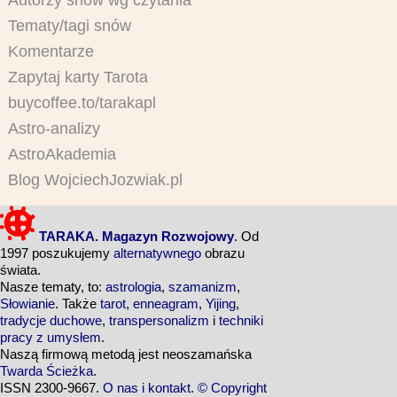
Autorzy snów wg czytania
Tematy/tagi snów
Komentarze
Zapytaj karty Tarota
buycoffee.to/tarakapl
Astro-analizy
AstroAkademia
Blog WojciechJozwiak.pl
TARAKA. Magazyn Rozwojowy
. Od
1997 poszukujemy
alternatywnego
obrazu
świata.
Nasze tematy, to:
astrologia
,
szamanizm
,
Słowianie
. Także
tarot
,
enneagram
,
Yijing
,
tradycje duchowe
,
transpersonalizm
i
techniki
pracy z umysłem
.
Naszą firmową metodą jest neoszamańska
Twarda Ścieżka
.
ISSN 2300-9667.
O nas i kontakt
.
© Copyright