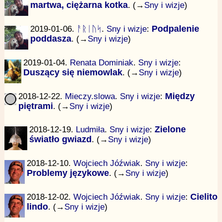
martwa, ciężarna kotka
. (→
Sny i wizje
)
2019-01-06.
ᚨᚱᛁᚢᛋ
.
Sny i wizje
:
Podpalenie
poddasza
. (→
Sny i wizje
)
2019-01-04.
Renata Dominiak
.
Sny i wizje
:
Duszący się niemowlak
. (→
Sny i wizje
)
2018-12-22.
Mieczy.slowa
.
Sny i wizje
:
Między
piętrami
. (→
Sny i wizje
)
2018-12-19.
Ludmiła
.
Sny i wizje
:
Zielone
światło gwiazd
. (→
Sny i wizje
)
2018-12-10.
Wojciech Jóźwiak
.
Sny i wizje
:
Problemy językowe
. (→
Sny i wizje
)
2018-12-02.
Wojciech Jóźwiak
.
Sny i wizje
:
Cielito
lindo
. (→
Sny i wizje
)