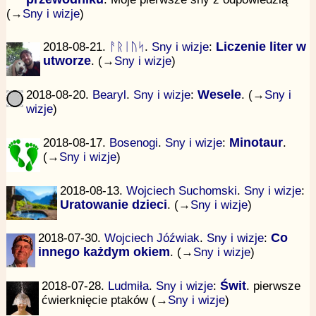
(→
Sny i wizje
)
2018-08-21.
ᚨᚱᛁᚢᛋ
.
Sny i wizje
:
Liczenie liter w
utworze
. (→
Sny i wizje
)
2018-08-20.
Bearyl
.
Sny i wizje
:
Wesele
. (→
Sny i
wizje
)
2018-08-17.
Bosenogi
.
Sny i wizje
:
Minotaur
.
(→
Sny i wizje
)
2018-08-13.
Wojciech Suchomski
.
Sny i wizje
:
Uratowanie dzieci
. (→
Sny i wizje
)
2018-07-30.
Wojciech Jóźwiak
.
Sny i wizje
:
Co
innego każdym okiem
. (→
Sny i wizje
)
2018-07-28.
Ludmiła
.
Sny i wizje
:
Świt
. pierwsze
ćwierknięcie ptaków (→
Sny i wizje
)