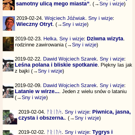
samotny ulicą mego miasta”
. (→
Sny i wizje
)
2019-02-24.
Wojciech Jóźwiak
.
Sny i wizje
:
Wieczny Otryt
. (→
Sny i wizje
)
2019-02-23.
Helka
.
Sny i wizje
:
Dziwna wizyta
.
rodzinne zawirowania (→
Sny i wizje
)
2019-02-22.
Dawid Wojciech Szarek
.
Sny i wizje
:
Leśna polana i bliskie spotkanie
. Piękny las jak
z bajki (→
Sny i wizje
)
2019-02-09.
Dawid Wojciech Szarek
.
Sny i wizje
:
Latanie w wirze...
. Jeden z wielu snów o lataniu
(→
Sny i wizje
)
2019-02-04.
ᚨᚱᛁᚢᛋ
.
Sny i wizje
:
Piwnica, jasna,
czysta i obszerna.
. (→
Sny i wizje
)
2019-02-02.
ᚨᚱᛁᚢᛋ
.
Sny i wizje
:
Tygrys i