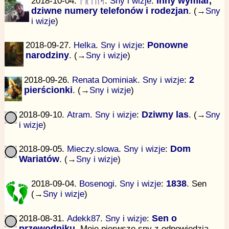
2018-10-04.
ᚨᚱᛁᚢᛋ
.
Sny i wizje
:
Inny wymiar,
dziwne numery telefonów i rodezjan
. (→
Sny
i wizje
)
2018-09-27.
Helka
.
Sny i wizje
:
Ponowne
narodziny
. (→
Sny i wizje
)
2018-09-26.
Renata Dominiak
.
Sny i wizje
:
2
pierścionki
. (→
Sny i wizje
)
2018-09-10.
Atram
.
Sny i wizje
:
Dziwny las
. (→
Sny
i wizje
)
2018-09-05.
Mieczy.slowa
.
Sny i wizje
:
Dom
Wariatów
. (→
Sny i wizje
)
2018-09-04.
Bosenogi
.
Sny i wizje
:
1838
. Sen
(→
Sny i wizje
)
2018-08-31.
Adekk87
.
Sny i wizje
:
Sen o
przewodniku
. Moje pierwsze sny z odpowiedzią