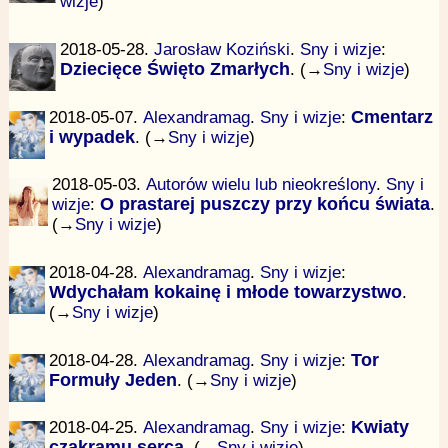
wizje
)
2018-05-28.
Jarosław Koziński
.
Sny i wizje
:
Dziecięce Święto Zmarłych
. (→
Sny i wizje
)
2018-05-07.
Alexandramag
.
Sny i wizje
:
Cmentarz
i wypadek
. (→
Sny i wizje
)
2018-05-03.
Autorów wielu lub nieokreślony
.
Sny i
wizje
:
O prastarej puszczy przy końcu świata
.
(→
Sny i wizje
)
2018-04-28.
Alexandramag
.
Sny i wizje
:
Wdychałam kokainę i młode towarzystwo
.
(→
Sny i wizje
)
2018-04-28.
Alexandramag
.
Sny i wizje
:
Tor
Formuły Jeden
. (→
Sny i wizje
)
2018-04-25.
Alexandramag
.
Sny i wizje
:
Kwiaty
czakramu serca
. (→
Sny i wizje
)