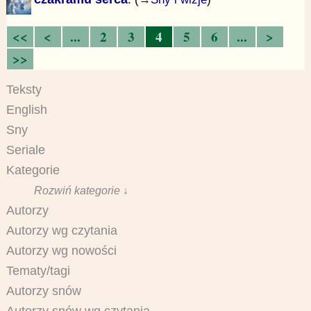
<<
<
...
2
3
4
5
6
...
>
>>
Teksty
English
Sny
Seriale
Kategorie
Rozwiń kategorie ↓
Autorzy
Autorzy wg czytania
Autorzy wg nowości
Tematy/tagi
Autorzy snów