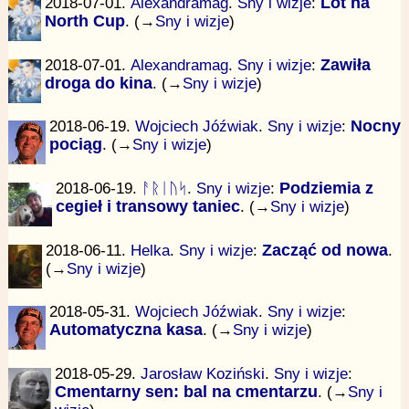
2018-07-01.
Alexandramag
.
Sny i wizje
:
Lot na
North Cup
. (→
Sny i wizje
)
2018-07-01.
Alexandramag
.
Sny i wizje
:
Zawiła
droga do kina
. (→
Sny i wizje
)
2018-06-19.
Wojciech Jóźwiak
.
Sny i wizje
:
Nocny
pociąg
. (→
Sny i wizje
)
2018-06-19.
ᚨᚱᛁᚢᛋ
.
Sny i wizje
:
Podziemia z
cegieł i transowy taniec
. (→
Sny i wizje
)
2018-06-11.
Helka
.
Sny i wizje
:
Zacząć od nowa
.
(→
Sny i wizje
)
2018-05-31.
Wojciech Jóźwiak
.
Sny i wizje
:
Automatyczna kasa
. (→
Sny i wizje
)
2018-05-29.
Jarosław Koziński
.
Sny i wizje
:
Cmentarny sen: bal na cmentarzu
. (→
Sny i