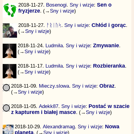
2018-11-27.
Bosenogi
.
Sny i wizje
:
Sen o
fryzjerze
. (→
Sny i wizje
)
2018-11-27.
ᚨᚱᛁᚢᛋ
.
Sny i wizje
:
Chłód i gorąc
.
(→
Sny i wizje
)
2018-11-24.
Ludmiła
.
Sny i wizje
:
Zmywanie
.
(→
Sny i wizje
)
2018-11-17.
Ludmiła
.
Sny i wizje
:
Rozbieranka
.
(→
Sny i wizje
)
2018-11-09.
Mieczy.slowa
.
Sny i wizje
:
Obraz
.
(→
Sny i wizje
)
2018-11-05.
Adekk87
.
Sny i wizje
:
Postać w szacie
z kapturem i białej masce
. (→
Sny i wizje
)
2018-10-29.
Alexandramag
.
Sny i wizje
:
Nowa
planeta
. (→
Sny i wizje
)