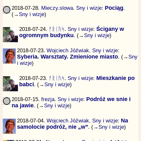
2018-07-28.
Mieczy.slowa
.
Sny i wizje
:
Pociąg
.
(→
Sny i wizje
)
2018-07-24.
ᚨᚱᛁᚢᛋ
.
Sny i wizje
:
Ścigany w
ogromnym budynku
. (→
Sny i wizje
)
2018-07-23.
Wojciech Jóźwiak
.
Sny i wizje
:
Syberia. Warsztaty. Zmienione miasto
. (→
Sny
i wizje
)
2018-07-23.
ᚨᚱᛁᚢᛋ
.
Sny i wizje
:
Mieszkanie po
babci
. (→
Sny i wizje
)
2018-07-15.
frezja
.
Sny i wizje
:
Podróż we snie i
na jawie
. (→
Sny i wizje
)
2018-07-04.
Wojciech Jóźwiak
.
Sny i wizje
:
Na
samolocie podróż, nie „w”
. (→
Sny i wizje
)