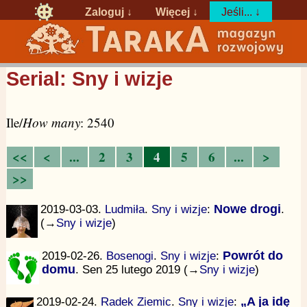
Zaloguj
↓
Więcej ↓
Jeśli... ↓
Serial: Sny i wizje
Ile/
How many
: 2540
<<
<
...
2
3
4
5
6
...
>
>>
2019-03-03.
Ludmiła
.
Sny i wizje
:
Nowe drogi
.
(→
Sny i wizje
)
2019-02-26.
Bosenogi
.
Sny i wizje
:
Powrót do
domu
. Sen 25 lutego 2019 (→
Sny i wizje
)
2019-02-24.
Radek Ziemic
.
Sny i wizje
:
„A ja idę