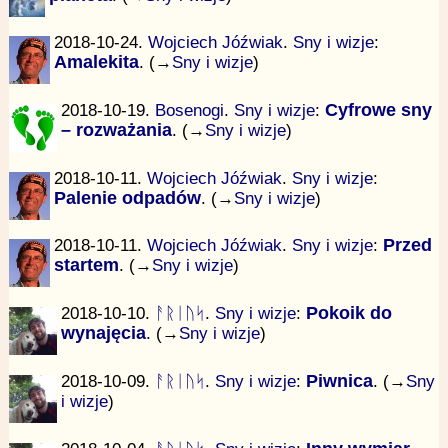
2018-10-24.
Wojciech Jóźwiak
.
Sny i wizje
:
Amalekita
. (→
Sny i wizje
)
2018-10-19.
Bosenogi
.
Sny i wizje
:
Cyfrowe sny
– rozważania
. (→
Sny i wizje
)
2018-10-11.
Wojciech Jóźwiak
.
Sny i wizje
:
Palenie odpadów
. (→
Sny i wizje
)
2018-10-11.
Wojciech Jóźwiak
.
Sny i wizje
:
Przed
startem
. (→
Sny i wizje
)
2018-10-10.
ᚨᚱᛁᚢᛋ
.
Sny i wizje
:
Pokoik do
wynajęcia
. (→
Sny i wizje
)
2018-10-09.
ᚨᚱᛁᚢᛋ
.
Sny i wizje
:
Piwnica
. (→
Sny
i wizje
)