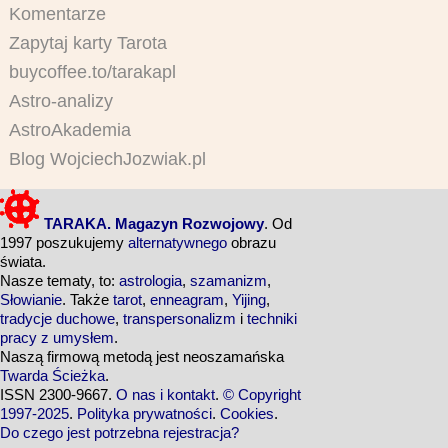
Komentarze
Zapytaj karty Tarota
buycoffee.to/tarakapl
Astro-analizy
AstroAkademia
Blog WojciechJozwiak.pl
TARAKA. Magazyn Rozwojowy
. Od
1997 poszukujemy
alternatywnego
obrazu
świata.
Nasze tematy, to:
astrologia
,
szamanizm
,
Słowianie
. Także
tarot
,
enneagram
,
Yijing
,
tradycje duchowe
,
transpersonalizm
i
techniki
pracy z umysłem
.
Naszą firmową metodą jest neoszamańska
Twarda Ścieżka
.
ISSN 2300-9667.
O nas i kontakt
.
© Copyright
1997-2025
.
Polityka prywatności
.
Cookies
.
Do czego jest potrzebna rejestracja?