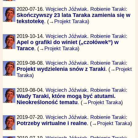
2020-07-16.
Wojciech Jóźwiak
.
Robienie Taraki
:
Skończywszy 23 lata Taraka zamienia się w
tekstotekę
. (→
Projekt Taraka
)
2019-10-14.
Wojciech Jóźwiak
.
Robienie Taraki
:
Apel o grafiki do winiet („czołówek”) w
Tarace
. (→
Projekt Taraka
)
2019-08-08.
Wojciech Jóźwiak
.
Robienie Taraki
:
Projekt wydzielenia snów z Taraki
. (→
Projekt
Taraka
)
2019-08-04.
Wojciech Jóźwiak
.
Robienie Taraki
:
Wady Taraki, które mogą być atutami.
Nieokreśloność tematu
. (→
Projekt Taraka
)
2019-07-20.
Wojciech Jóźwiak
.
Robienie Taraki
:
Potrzeby wirtualne i realne
. (→
Projekt Taraka
)
2019-07-19.
Wojciech Jóźwiak
.
Robienie Taraki
: