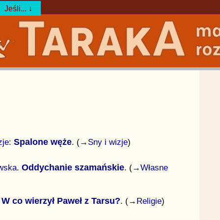
Jeśli... ↓
zje
:
Spalone węże
. (→
Sny i wizje
)
wska
.
Oddychanie szamańskie
. (→
Własne
.
W co wierzył Paweł z Tarsu?
. (→
Religie
)