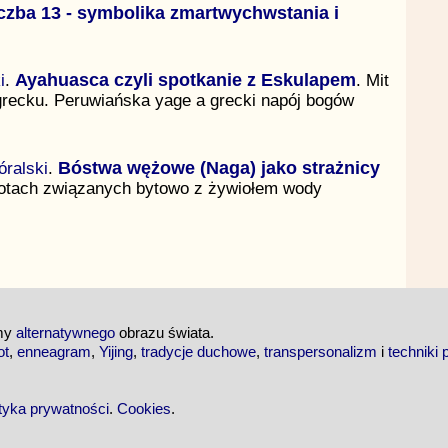
czba 13 - symbolika zmartwychwstania i
i
.
Ayahuasca czyli spotkanie z Eskulapem
. Mit
grecku. Peruwiańska yage a grecki napój bogów
ralski
.
Bóstwa wężowe (Naga) jako strażnicy
stotach związanych bytowo z żywiołem wody
emy
alternatywnego
obrazu świata.
ot
,
enneagram
,
Yijing
,
tradycje duchowe
,
transpersonalizm
i
techniki 
ityka prywatności
.
Cookies
.