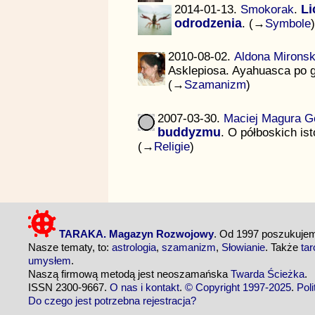
2014-01-13.
Smokorak
.
Li
odrodzenia
. (→
Symbole
)
2010-08-02.
Aldona Mironsk
Asklepiosa. Ayahuasca po 
(→
Szamanizm
)
2007-03-30.
Maciej Magura Gó
buddyzmu
. O półboskich i
(→
Religie
)
TARAKA. Magazyn Rozwojowy
. Od 1997 poszukuj
Nasze tematy, to:
astrologia
,
szamanizm
,
Słowianie
. Także
tar
umysłem
.
Naszą firmową metodą jest neoszamańska
Twarda Ścieżka
.
ISSN 2300-9667.
O nas i kontakt
.
© Copyright 1997-2025
.
Pol
Do czego jest potrzebna rejestracja?