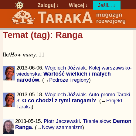
Zaloguj
↓
Więcej ↓
Jeśli... ↓
Temat (tag): Ranga
Ile/
How many
: 11
2013-06-06.
Wojciech Jóźwiak
.
Kolej warszawsko-
wiedeńska
:
Wartość wielkich i małych
narodów
. (→
Podróże i regiony
)
2013-05-18.
Wojciech Jóźwiak
.
Auto-promo Taraki
3
:
O co chodzi z tymi rangami?
. (→
Projekt
Taraka
)
2013-05-15.
Piotr Jaczewski
.
Tkanie słów
:
Demon
Ranga
. (→
Nowy szamanizm
)