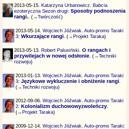
2013-05-15.
Katarzyna Urbanowicz
.
Babcia
ezoteryczna Sezon drugi
:
Sposoby podnoszenia
rangi.
. (→
Twórczość
)
2013-05-14.
Wojciech Jóźwiak
.
Auto-promo Taraki
3
:
Wkurzające rangi
. (→
Projekt Taraka
)
2013-05-13.
Robert Palusiński
.
O rangach i
przywilejach w nowej odsłonie
. (→
Techniki
rozwoju
)
2013-01-13.
Wojciech Jóźwiak
.
Auto-promo Taraki
3
:
Językowe wykluczenie i obniżenie rangi
.
(→
Techniki rozwoju
)
2012-09-06.
Wojciech Jóźwiak
.
Auto-promo Taraki
2
:
Kolonializm duchowowyzwoleńczy
.
(→
Projekt Taraka
)
2009-12-14.
Wojciech Jóźwiak
.
Auto-promo Taraki
: