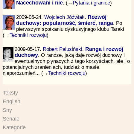
Nacechowani i nie
. (→
Pytania i granice
)
2009-05-24.
Wojciech Jóźwiak
.
Rozwój
duchowy: popularność, śmierć, ranga
. Po
pierwszym spotkaniu dyskusyjnego klubu Taraki
(→
Techniki rozwoju
)
2009-05-17.
Robert Palusiński
.
Ranga i rozwój
duchowy
. O randze, jaką daje rozwój duchowy i
ewentualnych płynących z tego korzyściach, ale i o
potencjalnych zranieniach, tudzież o masie
nieporozumień... (→
Techniki rozwoju
)
Teksty
English
Sny
Seriale
Kategorie