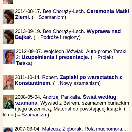
2014-08-17.
Bea Chorąży-Lech
.
Ceremonia Matki
Ziemi
. (→
Szamanizm
)
2013-09-19.
Bea Chorąży-Lech
.
Wyprawa nad
Bajkał
. (→
Podróże i regiony
)
2012-09-07.
Wojciech Jóźwiak
.
Auto-promo Taraki
2
:
Uzupełnienia i prezentacje
. (→
Projekt
Taraka
)
2011-10-14.
Robert
.
Zapiski po warsztatach z
Konstantinem
. (→
Nowy szamanizm
)
2008-05-04.
Andrzej Pankalla
.
Świat według
szamana
. Wywiad z Bairem, szamanem buriackim
i jego uczennicą. Materiał do powstającej książki i
filmu (→
Szamanizm
)
2007-03-04.
Mateusz Zięborak
.
Rola muchomora...
: