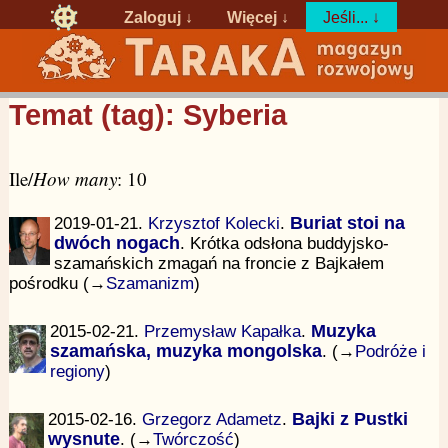
Zaloguj
↓
Więcej ↓
Jeśli... ↓
Temat (tag): Syberia
Ile/
How many
: 10
2019-01-21.
Krzysztof Kolecki
.
Buriat stoi na
dwóch nogach
. Krótka odsłona buddyjsko-
szamańskich zmagań na froncie z Bajkałem
pośrodku (→
Szamanizm
)
2015-02-21.
Przemysław Kapałka
.
Muzyka
szamańska, muzyka mongolska
. (→
Podróże i
regiony
)
2015-02-16.
Grzegorz Adametz
.
Bajki z Pustki
wysnute
. (→
Twórczość
)