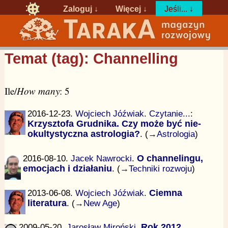
Zaloguj
↓
Więcej ↓
Jeśli... ↓
Temat (tag): Channelling
Ile/
How many
: 5
2016-12-23.
Wojciech Jóźwiak
.
Czytanie...
:
Krzysztofa Grudnika. Czy może być nie-
okultystyczna astrologia?
. (→
Astrologia
)
2016-08-10.
Jacek Nawrocki
.
O channelingu,
emocjach i działaniu
. (→
Techniki rozwoju
)
2013-06-08.
Wojciech Jóźwiak
.
Ciemna
literatura
. (→
New Age
)
2009-05-20.
Jarosław Miroński
.
Rok 2012,