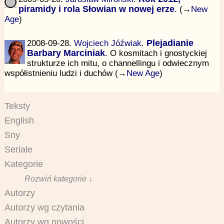
piramidy i rola Słowian w nowej erze
. (→
New
Age
)
2008-09-28.
Wojciech Jóźwiak
.
Plejadianie
Barbary Marciniak
. O kosmitach i gnostyckiej
strukturze ich mitu, o channellingu i odwiecznym
współistnieniu ludzi i duchów (→
New Age
)
Teksty
English
Sny
Seriale
Kategorie
Rozwiń kategorie ↓
Autorzy
Autorzy wg czytania
Autorzy wg nowości