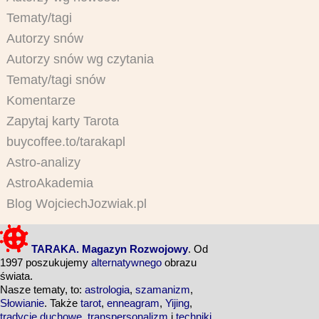
Tematy/tagi
Autorzy snów
Autorzy snów wg czytania
Tematy/tagi snów
Komentarze
Zapytaj karty Tarota
buycoffee.to/tarakapl
Astro-analizy
AstroAkademia
Blog WojciechJozwiak.pl
TARAKA. Magazyn Rozwojowy
. Od
1997 poszukujemy
alternatywnego
obrazu
świata.
Nasze tematy, to:
astrologia
,
szamanizm
,
Słowianie
. Także
tarot
,
enneagram
,
Yijing
,
tradycje duchowe
,
transpersonalizm
i
techniki