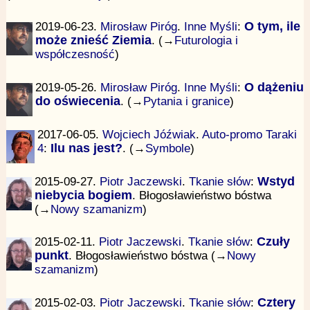
2019-06-23.
Mirosław Piróg
.
Inne Myśli
:
O tym, ile
może znieść Ziemia
. (→
Futurologia i
współczesność
)
2019-05-26.
Mirosław Piróg
.
Inne Myśli
:
O dążeniu
do oświecenia
. (→
Pytania i granice
)
2017-06-05.
Wojciech Jóźwiak
.
Auto-promo Taraki
4
:
Ilu nas jest?
. (→
Symbole
)
2015-09-27.
Piotr Jaczewski
.
Tkanie słów
:
Wstyd
niebycia bogiem
. Błogosławieństwo bóstwa
(→
Nowy szamanizm
)
2015-02-11.
Piotr Jaczewski
.
Tkanie słów
:
Czuły
punkt
. Błogosławieństwo bóstwa (→
Nowy
szamanizm
)
2015-02-03.
Piotr Jaczewski
.
Tkanie słów
:
Cztery