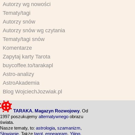
Autorzy wg nowości
Tematy/tagi
Autorzy snów
Autorzy snów wg czytania
Tematy/tagi snów
Komentarze
Zapytaj karty Tarota
buycoffee.to/tarakapl
Astro-analizy
AstroAkademia
Blog WojciechJozwiak.pl
TARAKA. Magazyn Rozwojowy
. Od
1997 poszukujemy
alternatywnego
obrazu
świata.
Nasze tematy, to:
astrologia
,
szamanizm
,
Słowianie
. Także
tarot
,
enneagram
,
Yijing
,