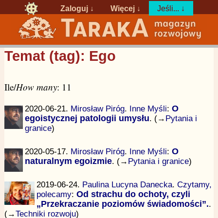
Zaloguj
↓
Więcej ↓
Jeśli... ↓
Temat (tag): Ego
Ile/
How many
: 11
2020-06-21.
Mirosław Piróg
.
Inne Myśli
:
O
egoistycznej patologii umysłu
. (→
Pytania i
granice
)
2020-05-17.
Mirosław Piróg
.
Inne Myśli
:
O
naturalnym egoizmie
. (→
Pytania i granice
)
2019-06-24.
Paulina Lucyna Danecka
.
Czytamy,
polecamy
:
Od strachu do ochoty, czyli
„Przekraczanie poziomów świadomości”.
.
(→
Techniki rozwoju
)