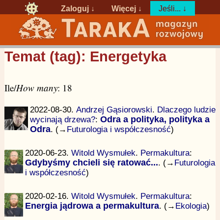
Zaloguj
↓
Więcej ↓
Jeśli... ↓
Temat (tag): Energetyka
Ile/
How many
: 18
2022-08-30.
Andrzej Gąsiorowski
.
Dlaczego ludzie
wycinają drzewa?
:
Odra a polityka, polityka a
Odra
. (→
Futurologia i współczesność
)
2020-06-23.
Witold Wysmułek
.
Permakultura
:
Gdybyśmy chcieli się ratować...
. (→
Futurologia
i współczesność
)
2020-02-16.
Witold Wysmułek
.
Permakultura
:
Energia jądrowa a permakultura
. (→
Ekologia
)