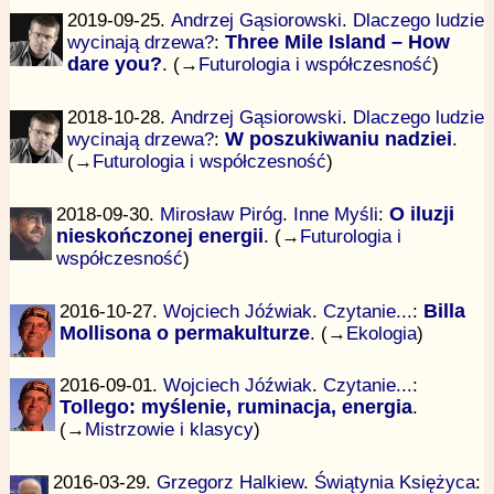
2019-09-25.
Andrzej Gąsiorowski
.
Dlaczego ludzie
wycinają drzewa?
:
Three Mile Island – How
dare you?
. (→
Futurologia i współczesność
)
2018-10-28.
Andrzej Gąsiorowski
.
Dlaczego ludzie
wycinają drzewa?
:
W poszukiwaniu nadziei
.
(→
Futurologia i współczesność
)
2018-09-30.
Mirosław Piróg
.
Inne Myśli
:
O iluzji
nieskończonej energii
. (→
Futurologia i
współczesność
)
2016-10-27.
Wojciech Jóźwiak
.
Czytanie...
:
Billa
Mollisona o permakulturze
. (→
Ekologia
)
2016-09-01.
Wojciech Jóźwiak
.
Czytanie...
:
Tollego: myślenie, ruminacja, energia
.
(→
Mistrzowie i klasycy
)
2016-03-29.
Grzegorz Halkiew
.
Świątynia Księżyca
: