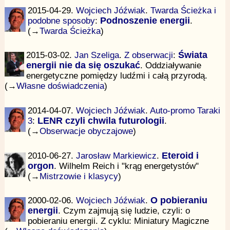
2015-04-29.
Wojciech Jóźwiak
.
Twarda Ścieżka i
podobne sposoby
:
Podnoszenie energii
.
(→
Twarda Ścieżka
)
2015-03-02.
Jan Szeliga
.
Z obserwacji
:
Świata
energii nie da się oszukać
. Oddziaływanie
energetyczne pomiędzy ludźmi i całą przyrodą.
(→
Własne doświadczenia
)
2014-04-07.
Wojciech Jóźwiak
.
Auto-promo Taraki
3
:
LENR czyli chwila futurologii
.
(→
Obserwacje obyczajowe
)
2010-06-27.
Jarosław Markiewicz
.
Eteroid i
orgon
. Wilhelm Reich i "krąg energetystów"
(→
Mistrzowie i klasycy
)
2000-02-06.
Wojciech Jóźwiak
.
O pobieraniu
energii
. Czym zajmują się ludzie, czyli: o
pobieraniu energii. Z cyklu: Miniatury Magiczne