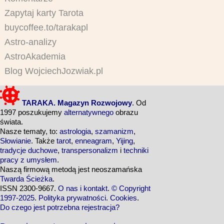
Zapytaj karty Tarota
buycoffee.to/tarakapl
Astro-analizy
AstroAkademia
Blog WojciechJozwiak.pl
TARAKA. Magazyn Rozwojowy
. Od
1997 poszukujemy
alternatywnego
obrazu
świata.
Nasze tematy, to:
astrologia
,
szamanizm
,
Słowianie
. Także
tarot
,
enneagram
,
Yijing
,
tradycje duchowe
,
transpersonalizm
i
techniki
pracy z umysłem
.
Naszą firmową metodą jest neoszamańska
Twarda Ścieżka
.
ISSN 2300-9667.
O nas i kontakt
.
© Copyright
1997-2025
.
Polityka prywatności
.
Cookies
.
Do czego jest potrzebna rejestracja?