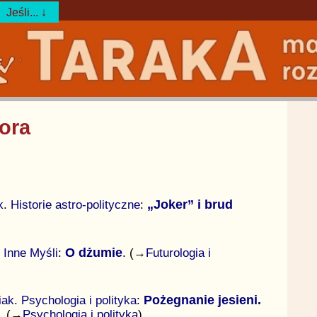
Jeśli... ↓
fora
k
.
Historie astro-polityczne
:
„Joker” i brud
.
Inne Myśli
:
O dżumie
. (→
Futurologia i
iak
.
Psychologia i polityka
:
Pożegnanie jesieni.
. (→
Psychologia i polityka
)