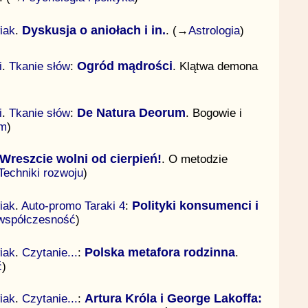
iak
.
Dyskusja o aniołach i in.
. (→
Astrologia
)
i
.
Tkanie słów
:
Ogród mądrości
. Klątwa demona
i
.
Tkanie słów
:
De Natura Deorum
. Bogowie i
m
)
Wreszcie wolni od cierpień!
. O metodzie
Techniki rozwoju
)
iak
.
Auto-promo Taraki 4
:
Polityki konsumenci i
i współczesność
)
iak
.
Czytanie...
:
Polska metafora rodzinna
.
ć
)
iak
.
Czytanie...
:
Artura Króla i George Lakoffa: