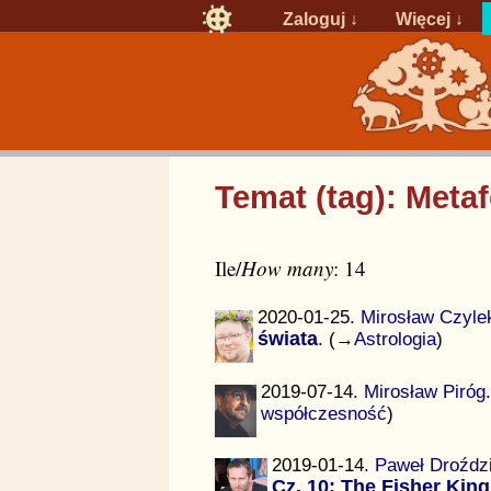
Zaloguj
↓
Więcej ↓
Temat (tag): Meta
Ile/
How many
: 14
2020-01-25.
Mirosław Czyle
świata
. (→
Astrologia
)
2019-07-14.
Mirosław Piróg
współczesność
)
2019-01-14.
Paweł Droźdz
Cz. 10: The Fisher King