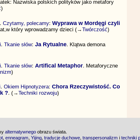
atek: Nazwiska polskich polityków jako metafory
ć
)
.
Czytamy, polecamy
:
Wyprawa w Mordęgi czyli
iat,w który wprowadzamy dzieci (→
Twórczość
)
i
.
Tkanie słów
:
Ja Rytualne
. Klątwa demona
i
.
Tkanie słów
:
Artifical Metaphor
. Metaforyczne
nizm
)
i
.
Okiem Hipnotyzera
:
Chora Rzeczywistość. Co
ak ?
. (→
Techniki rozwoju
)
emy
alternatywnego
obrazu świata.
ot
,
enneagram
,
Yijing
,
tradycje duchowe
,
transpersonalizm
i
techniki 