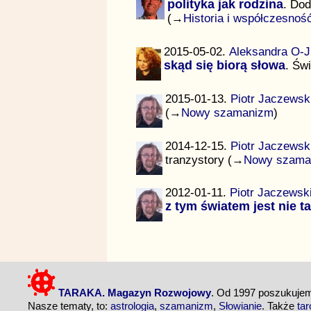
polityka jak rodzina
. Dod
(→
Historia i współczesnoś
2015-05-02.
Aleksandra O-J
skąd się biorą słowa
. Św
2015-01-13.
Piotr Jaczewsk
(→
Nowy szamanizm
)
2014-12-15.
Piotr Jaczewsk
tranzystory (→
Nowy szama
2012-01-11.
Piotr Jaczewsk
z tym światem jest nie t
TARAKA. Magazyn Rozwojowy
. Od 1997 poszukuj
Nasze tematy, to:
astrologia
,
szamanizm
,
Słowianie
. Także
tar