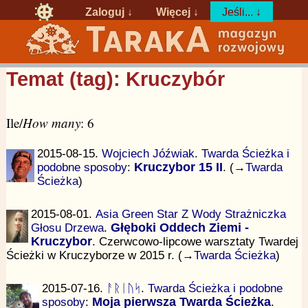
Zaloguj
↓
Więcej ↓
Jeśli... ↓
Temat (tag): Kruczybór
Ile/
How many
: 6
2015-08-15.
Wojciech Jóźwiak
.
Twarda Ścieżka i
podobne sposoby
:
Kruczybor 15 II
. (→
Twarda
Ścieżka
)
2015-08-01.
Asia Green Star Z Wody Strażniczka
Głosu Drzewa
.
Głęboki Oddech Ziemi -
Kruczybor
. Czerwcowo-lipcowe warsztaty Twardej
Ścieżki w Kruczyborze w 2015 r. (→
Twarda Ścieżka
)
2015-07-16.
ᚨᚱᛁᚢᛋ
.
Twarda Ścieżka i podobne
sposoby
:
Moja pierwsza Twarda Ścieżka
.