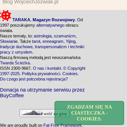
Blog WojciechJozwiak.pl
TARAKA. Magazyn Rozwojowy
. Od
1997 poszukujemy
alternatywnego
obrazu
świata.
Nasze tematy, to:
astrologia
,
szamanizm
,
Słowianie
. Także
tarot
,
enneagram
,
Yijing
,
tradycje duchowe
,
transpersonalizm
i
techniki
pracy z umysłem
.
Naszą firmową metodą jest neoszamańska
Twarda Ścieżka
.
ISSN 2300-9667.
O nas i kontakt
.
© Copyright
1997-2025
.
Polityka prywatności
.
Cookies
.
Do czego jest potrzebna rejestracja?
Donacja na utrzymanie serwisu przez
BuyCoffee
ZGADZAM SIĘ NA
CIASTECZKA -
wróć na górę
COOKIES.
We are proudly built on
Fat-Free Framework
.