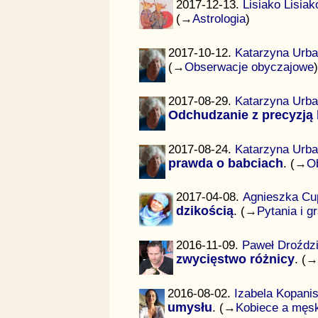
2017-12-13.
Lisiako Lisiak
(→
Astrologia
)
2017-10-12.
Katarzyna Urb
(→
Obserwacje obyczajowe
)
2017-08-29.
Katarzyna Urb
Odchudzanie z precyzją 
2017-08-24.
Katarzyna Urb
prawda o babciach
. (→
O
2017-04-08.
Agnieszka Cu
dzikością
. (→
Pytania i g
2016-11-09.
Paweł Droźdz
zwycięstwo różnicy
. (→
2016-08-02.
Izabela Kopani
umysłu
. (→
Kobiece a męs