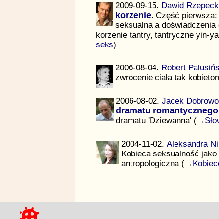
2009-09-15.
Dawid Rzepeck
korzenie
. Część pierwsza: 
seksualna a doświadczenia d
korzenie tantry, tantryczne yin-y
seks
)
2006-08-04.
Robert Palusińs
zwrócenie ciała tak kobiet
2006-08-02.
Jacek Dobrowol
dramatu romantycznego
dramatu 'Dziewanna' (→
Sło
2004-11-02.
Aleksandra N
Kobieca seksualność jako 
antropologiczna (→
Kobiec