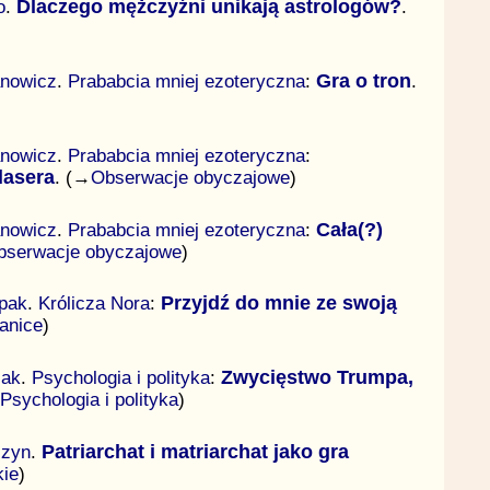
o
.
Dlaczego mężczyźni unikają astrologów?
.
anowicz
.
Prababcia mniej ezoteryczna
:
Gra o tron
.
anowicz
.
Prababcia mniej ezoteryczna
:
lasera
. (→
Obserwacje obyczajowe
)
anowicz
.
Prababcia mniej ezoteryczna
:
Cała(?)
bserwacje obyczajowe
)
pak
.
Królicza Nora
:
Przyjdź do mnie ze swoją
ranice
)
iak
.
Psychologia i polityka
:
Zwycięstwo Trumpa,
Psychologia i polityka
)
szyn
.
Patriarchat i matriarchat jako gra
kie
)