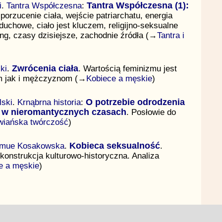
i
.
Tantra Współczesna
:
Tantra Współczesna (1):
porzucenie ciała, wejście patriarchatu, energia
uchowe, ciało jest kluczem, religijno-seksualne
ang, czasy dzisiejsze, zachodnie źródła (→
Tantra i
ki
.
Zwrócenia ciała
. Wartością feminizmu jest
om jak i mężczyznom (→
Kobiece a męskie
)
ski
.
Krnąbrna historia
:
O potrzebie odrodzenia
 w nieromantycznych czasach
. Posłowie do
wiańska twórczość
)
imue Kosakowska
.
Kobieca seksualność
.
konstrukcja kulturowo-historyczna. Analiza
e a męskie
)