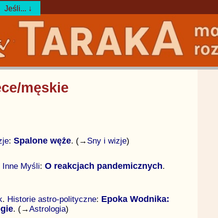
Jeśli... ↓
ece/męskie
zje
:
Spalone węże
. (→
Sny i wizje
)
.
Inne Myśli
:
O reakcjach pandemicznych
.
k
.
Historie astro-polityczne
:
Epoka Wodnika:
gie
. (→
Astrologia
)