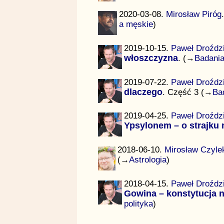
2020-03-08.
Mirosław Piróg
a męskie
)
2019-10-15.
Paweł Droźdz
włoszczyzna
. (→
Badania
2019-07-22.
Paweł Droźdz
dlaczego
. Część 3 (→
Ba
2019-04-25.
Paweł Droźdz
Ypsylonem – o strajku 
2018-06-10.
Mirosław Czyle
(→
Astrologia
)
2018-04-15.
Paweł Droźdz
Gowina – konstytucja 
polityka
)