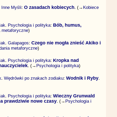
.
Inne Myśli
:
O zasadach kobiecych
. (→
Kobiece
iak
.
Psychologia i polityka
:
Bób, humus,
 metaforyczne
)
iak
.
Galapagos
:
Czego nie mogła znieść Akiko i
dania metaforyczne
)
iak
.
Psychologia i polityka
:
Kropka nad
nauczycielek
. (→
Psychologia i polityka
)
k
.
Wędrówki po znakach zodiaku
:
Wodnik i Ryby
.
iak
.
Psychologia i polityka
:
Wieczny Grunwald
na prawdziwie nowe czasy
. (→
Psychologia i