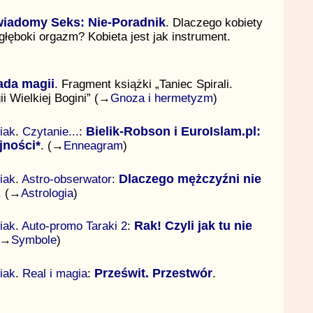
iadomy Seks: Nie-Poradnik
. Dlaczego kobiety
głęboki orgazm? Kobieta jest jak instrument.
ada magii
. Fragment książki „Taniec Spirali.
ii Wielkiej Bogini” (→
Gnoza i hermetyzm
)
iak
.
Czytanie...
:
Bielik-Robson i EuroIslam.pl:
jności*
. (→
Enneagram
)
iak
.
Astro-obserwator
:
Dlaczego mężczyźni nie
. (→
Astrologia
)
iak
.
Auto-promo Taraki 2
:
Rak! Czyli jak tu nie
(→
Symbole
)
iak
.
Real i magia
:
Prześwit. Przestwór
.