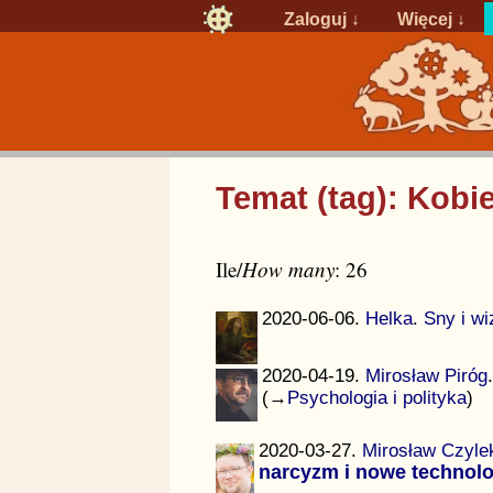
Zaloguj
↓
Więcej ↓
Temat (tag): Kobi
Ile/
How many
: 26
2020-06-06.
Helka
.
Sny i wi
2020-04-19.
Mirosław Piróg
(→
Psychologia i polityka
)
2020-03-27.
Mirosław Czyle
narcyzm i nowe technolo