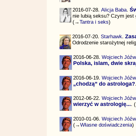
2016-07-28.
Alicja Baba
.
Św
nie lubią seksu? Czym jest 
(→
Tantra i seks
)
2016-07-20.
Starhawk
.
Zas
Odrodzenie starożytnej relig
2016-06-28.
Wojciech Jóźw
Polska, islam, dwie skra
2016-06-19.
Wojciech Jóźw
„chodzą” do astrologa?
2012-06-22.
Wojciech Jóźw
wierzyć w astrologię...
. 
2010-01-06.
Wojciech Jóźw
(→
Własne doświadczenia
)