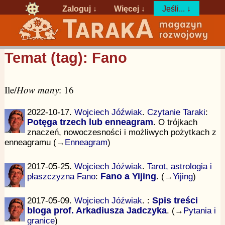
Zaloguj
↓
Więcej ↓
Jeśli... ↓
Temat (tag): Fano
Ile/
How many
: 16
2022-10-17.
Wojciech Jóźwiak
.
Czytanie Taraki
:
Potęga trzech lub enneagram
. O trójkach
znaczeń, nowoczesności i możliwych pożytkach z
enneagramu (→
Enneagram
)
2017-05-25.
Wojciech Jóźwiak
.
Tarot, astrologia i
płaszczyzna Fano
:
Fano a Yijing
. (→
Yijing
)
2017-05-09.
Wojciech Jóźwiak
.
:
Spis treści
bloga prof. Arkadiusza Jadczyka
. (→
Pytania i
granice
)