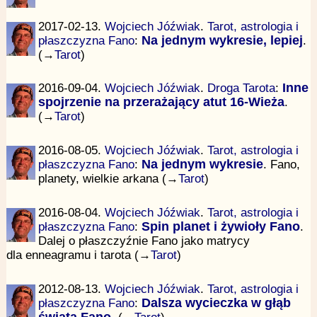
2017-02-13.
Wojciech Jóźwiak
.
Tarot, astrologia i
płaszczyzna Fano
:
Na jednym wykresie, lepiej
.
(→
Tarot
)
2016-09-04.
Wojciech Jóźwiak
.
Droga Tarota
:
Inne
spojrzenie na przerażający atut 16-Wieża
.
(→
Tarot
)
2016-08-05.
Wojciech Jóźwiak
.
Tarot, astrologia i
płaszczyzna Fano
:
Na jednym wykresie
. Fano,
planety, wielkie arkana (→
Tarot
)
2016-08-04.
Wojciech Jóźwiak
.
Tarot, astrologia i
płaszczyzna Fano
:
Spin planet i żywioły Fano
.
Dalej o płaszczyźnie Fano jako matrycy
dla enneagramu i tarota (→
Tarot
)
2012-08-13.
Wojciech Jóźwiak
.
Tarot, astrologia i
płaszczyzna Fano
:
Dalsza wycieczka w głąb
świata Fano
. (→
Tarot
)