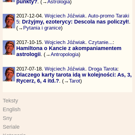
punkty?
. (→
Astrologia
)
2017-12-04.
Wojciech Jóźwiak
.
Auto-promo Taraki
5
:
Drżyjmy, ezoterycy: Descola nas policzył!
.
(→
Pytania i granice
)
2017-10-15.
Wojciech Jóźwiak
.
Czytanie...
:
Hamiltona o Kancie z akompaniamentem
astrologii
. (→
Antropologia
)
2017-07-18.
Wojciech Jóźwiak
.
Droga Tarota
:
Dlaczego karty tarota idą w kolejności: As, 3,
Rycerz, 6, 4 itd.?
. (→
Tarot
)
Teksty
English
Sny
Seriale