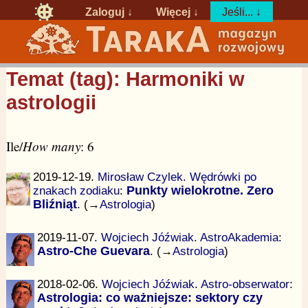
Zaloguj
↓
Więcej ↓
Jeśli... ↓
Temat (tag): Harmoniki w
astrologii
Ile/
How many
: 6
2019-12-19.
Mirosław Czylek
.
Wędrówki po
znakach zodiaku
:
Punkty wielokrotne. Zero
Bliźniąt
. (→
Astrologia
)
2019-11-07.
Wojciech Jóźwiak
.
AstroAkademia
:
Astro-Che Guevara
. (→
Astrologia
)
2018-02-06.
Wojciech Jóźwiak
.
Astro-obserwator
:
Astrologia: co ważniejsze: sektory czy